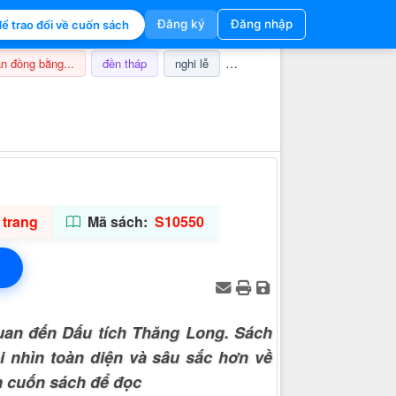
Đăng ký
Đăng nhập
ể trao đổi về cuốn sách
n đồng bằng...
đền tháp
nghi lễ
champa
thuế
ảnh hưở
Thông tin hỗ trợ
 trang
Mã sách:
S10550
uan đến Dấu tích Thăng Long. Sách
i nhìn toàn diện và sâu sắc hơn về
ìm cuốn sách để đọc