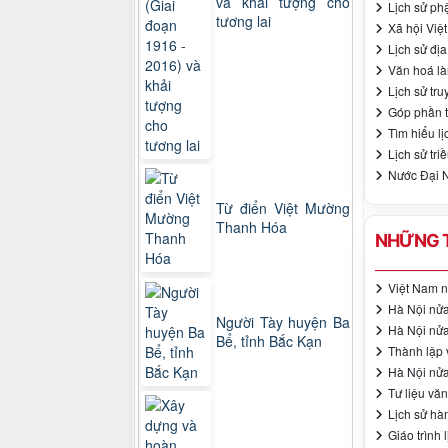
và khải tượng cho
Lịch sử ph
tương lai
Xã hội Việt
Lịch sử đị
Văn hoá là
Lịch sử tr
Góp phần t
Tìm hiểu lị
Lịch sử tri
Nước Đại N
Từ điển Việt Mường
Thanh Hóa
NHỮNG T
Việt Nam n
Hà Nội nửa
Người Tày huyện Ba
Hà Nội nửa
Bể, tỉnh Bắc Kạn
Thành lập 
Hà Nội nửa
Tư liệu vă
Lịch sử hà
Giáo trình