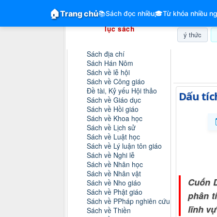
GiangVien.Net - Hệ thống hóa tài liệu &
🏠
Trang chủ
📚
Sách đọc nhiều
🎓
Từ khóa nhiều ng
Hệ thống hóa tài liệu & mục
lục sách
ý thức
Danh mục sách
Sách địa chí
Thứ bảy, 0
Sách Hán Nôm
Sách về lễ hội
Sách về Công giáo
Đề tài, Kỷ yếu Hội thảo
Dấu tíc
Sách về Giáo dục
Sách về Hồi giáo
Sách về Khoa học
Sách về Lịch sử
Sách về Luật học
Sách về Lý luận tôn giáo
Sách về Nghi lễ
Sách về Nhân học
Sách về Nhân vật
Cuốn D
Sách về Nho giáo
Sách về Phật giáo
phân t
Sách về PPháp nghiên cứu
lĩnh v
Sách về Thiền