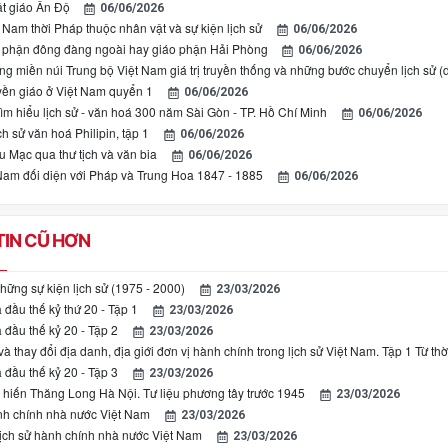
ật giáo Ấn Độ
06/06/2026
 Nam thời Pháp thuộc nhân vật và sự kiện lịch sử
06/06/2026
a phận đông đàng ngoài hay giáo phận Hải Phòng
06/06/2026
ng miền núi Trung bộ Việt Nam giá trị truyền thống và những bước chuyển lịch sử 
uyền giáo ở Việt Nam quyển 1
06/06/2026
ìm hiểu lịch sử - văn hoá 300 năm Sài Gòn - TP. Hồ Chí Minh
06/06/2026
ch sử văn hoá Philipin, tập 1
06/06/2026
ều Mạc qua thư tịch và văn bia
06/06/2026
am đối diện với Pháp và Trung Hoa 1847 - 1885
06/06/2026
IN CŨ HƠN
hững sự kiện lịch sử (1975 - 2000)
23/03/2026
 đầu thế kỷ thứ 20 - Tập 1
23/03/2026
 đầu thế kỷ 20 - Tập 2
23/03/2026
và thay đổi địa danh, địa giới đơn vị hành chính trong lịch sử Việt Nam. Tập 1 Từ
 đầu thế kỷ 20 - Tập 3
23/03/2026
n hiến Thăng Long Hà Nội. Tư liệu phương tây trước 1945
23/03/2026
nh chính nhà nước Việt Nam
23/03/2026
 lịch sử hành chính nhà nước Việt Nam
23/03/2026