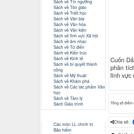
Sách về Tín ngưỡng
Sách về Tôn giáo
Sách về Triết học
Sách về Văn bia
Sách về Văn hóa
Sách về Văn kiện
Sách về lĩnh vực Xã hội
Sách về âm nhạc
Sách về Từ điển
Sách về Kiến trúc
Sách về Kinh tế
Cuốn Dấu
Sách về bí quyết thành
phân tíc
công
lĩnh vực
Sách về Mỹ thuật
Sách về Khám phá
Sách về Các tác phẩm Văn
học
Sách về Tâm lý
Tổng số điểm c
Sách Giáo trình
Danh mục Tiểu luận, Đồ án
Chia sẻ:
Các môn LL chính trị
Bảo hiểm