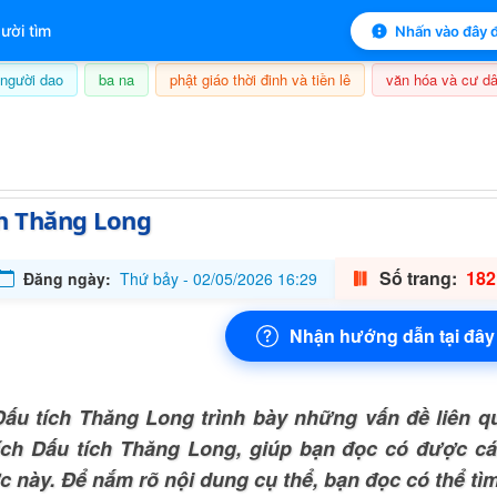
 mục lục sách
ười tìm
Nhấn vào đây đ
người dao
ba na
phật giáo thời đinh và tiền lê
văn hóa và cư dâ
8/08/2026, 14:00
h Thăng Long
Số trang:
182
Đăng ngày:
Thứ bảy - 02/05/2026 16:29
Nhận hướng dẫn tại đây
ấu tích Thăng Long trình bày những vấn đề liên q
ích Dấu tích Thăng Long, giúp bạn đọc có được cá
ực này. Để nắm rõ nội dung cụ thể, bạn đọc có thể t