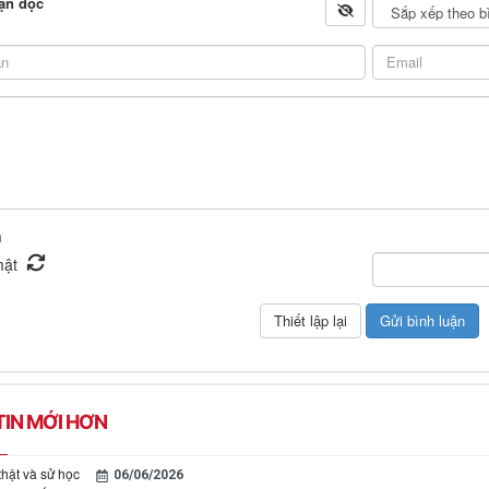
ạn đọc
n
IN MỚI HƠN
thật và sử học
06/06/2026