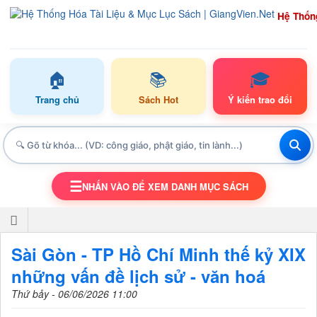
Hệ Thốn
🏠
📚
🎓
Trang chủ
Sách Hot
Ý kiến trao đổi
☰
NHẤN VÀO ĐỂ XEM DANH MỤC SÁCH
TOGGLE NAVIGATION
Sài Gòn - TP Hồ Chí Minh thế kỷ XIX
những vấn đề lịch sử - văn hoá
Thứ bảy - 06/06/2026 11:00