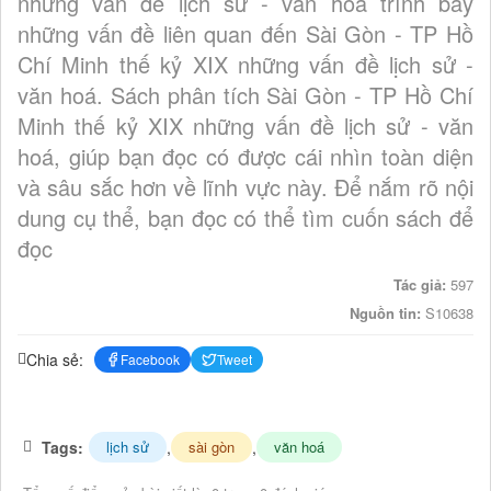
những vấn đề lịch sử - văn hoá trình bày
những vấn đề liên quan đến Sài Gòn - TP Hồ
Chí Minh thế kỷ XIX những vấn đề lịch sử -
văn hoá. Sách phân tích Sài Gòn - TP Hồ Chí
Minh thế kỷ XIX những vấn đề lịch sử - văn
hoá, giúp bạn đọc có được cái nhìn toàn diện
và sâu sắc hơn về lĩnh vực này. Để nắm rõ nội
dung cụ thể, bạn đọc có thể tìm cuốn sách để
đọc
Tác giả:
597
Nguồn tin:
S10638
Chia sẻ:
Facebook
Tweet
Tags:
,
,
lịch sử
sài gòn
văn hoá