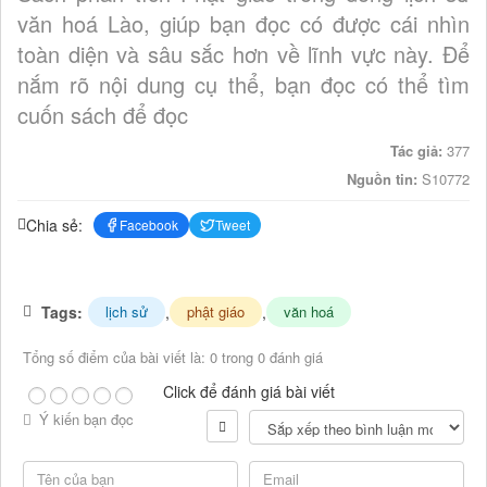
văn hoá Lào, giúp bạn đọc có được cái nhìn
toàn diện và sâu sắc hơn về lĩnh vực này. Để
nắm rõ nội dung cụ thể, bạn đọc có thể tìm
cuốn sách để đọc
Tác giả:
377
Nguồn tin:
S10772
Chia sẻ:
Facebook
Tweet
Tags:
,
,
lịch sử
phật giáo
văn hoá
Tổng số điểm của bài viết là: 0 trong 0 đánh giá
Click để đánh giá bài viết
Ý kiến bạn đọc