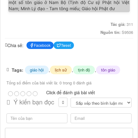
Tác giả:
311
Nguồn tin:
S9506
Chia sẻ:
Facebook
Tweet
Tags:
,
,
,
giáo hội
lịch sử
tịnh độ
tôn giáo
Tổng số điểm của bài viết là: 0 trong 0 đánh giá
Click để đánh giá bài viết
Ý kiến bạn đọc