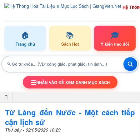
Hệ Thốn
🏠
📚
🎓
Trang chủ
Sách Hot
Ý kiến trao đổi
☰
NHẤN VÀO ĐỂ XEM DANH MỤC SÁCH
TOGGLE NAVIGATION
Từ Làng đến Nước - Một cách tiếp
cận lịch sử
Thứ bảy - 02/05/2026 16:29