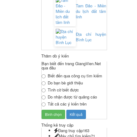
Tam Đảo - Miền
du lịch đất tâm
linh
Địa chí huyện
Bình Lục
Thăm dò ý kiến
Bạn biết đến trang GiangVien.Net
qua đâu
Biết đến qua công cụ tìm kiếm
Do bạn bè giới thiệu
Tình cờ biết được
Do nhận được từ quảng cáo
Tất cả các ý kiến trên
Thống kê truy cập
Đang truy cập
163
Máy chủ tìm kiếm
71