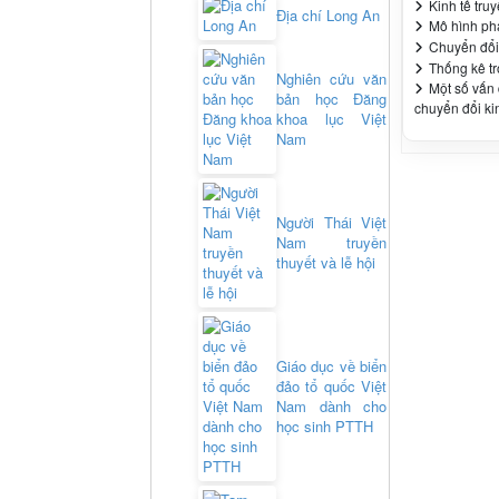
Kinh tế tru
Địa chí Long An
Mô hình phá
Chuyển đổi 
Thống kê tr
Nghiên cứu văn
Một số vấn 
bản học Đăng
chuyển đổi ki
khoa lục Việt
Nam
Người Thái Việt
Nam truyền
thuyết và lễ hội
Giáo dục về biển
đảo tổ quốc Việt
Nam dành cho
học sinh PTTH