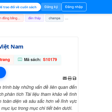
Đăng ký
Đăng nhập
ể trao đổi về cuốn sách
n đồng bằng...
đền tháp
champa
nghi lễ
thuế
ảnh hưở
 Việt Nam
trang
Mã sách:
S10179
m trình bày những vấn đề liên quan đến
h phân tích Tài liệu tham khảo về tình
 toàn diện và sâu sắc hơn về lĩnh vực
mục lục trong mục chi tiết bên dưới.