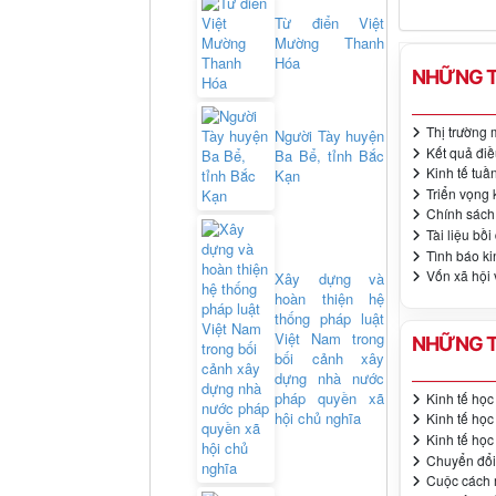
Từ điển Việt
Mường Thanh
Hóa
NHỮNG T
Thị trường 
Người Tày huyện
Kết quả điề
Ba Bể, tỉnh Bắc
Kinh tế tuầ
Kạn
Triển vọng 
Chính sách
Tài liệu bồ
Tình báo ki
Vốn xã hội 
Xây dựng và
hoàn thiện hệ
thống pháp luật
Việt Nam trong
NHỮNG T
bối cảnh xây
dựng nhà nước
pháp quyền xã
Kinh tế học 
hội chủ nghĩa
Kinh tế học 
Kinh tế học
Chuyển đổi 
Cuộc cách 