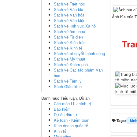
Sách về Triết học
Sách về Văn bia
Sách về Văn hóa
Ảnh bìa của T
Sách về Văn kiện
Sách về lĩnh vực Xã hội
Sách về âm nhạc
Sách về Từ điển
Tra
Sách về Kiến trúc
Sách về Kinh tế
Sách về bí quyết thành công
Sách về Mỹ thuật
Sách về Khám phá
Sách về Các tác phẩm Văn
học
Sách về Tâm lý
Sách Giáo trình
Danh mục Tiểu luận, Đồ án
Các môn LL chính trị
Bảo hiểm
Dự án đầu tư
Kế toán - Kiểm toán
Tags:
kinh
Kinh doanh quốc tế
Kinh tế
Marketing