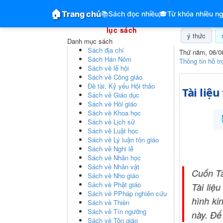
GiangVien.Net - Hệ thống hóa tài liệu & mục
🏠
Trang chủ
📚
Sách đọc nhiều
🎓
Từ khóa nhiều ng
Hệ thống hóa tài liệu & mục
lục sách
ý thức
Danh mục sách
Sách địa chí
Thứ năm, 06/0
Sách Hán Nôm
Thông tin hỗ tr
Sách về lễ hội
Sách về Công giáo
Đề tài, Kỷ yếu Hội thảo
Tài liệ
Sách về Giáo dục
Sách về Hồi giáo
Sách về Khoa học
Sách về Lịch sử
Sách về Luật học
Sách về Lý luận tôn giáo
Sách về Nghi lễ
Sách về Nhân học
Sách về Nhân vật
Cuốn Tà
Sách về Nho giáo
Sách về Phật giáo
Tài liệ
Sách về PPháp nghiên cứu
hình ki
Sách về Thiền
Sách về Tín ngưỡng
này. Để
Sách về Tôn giáo