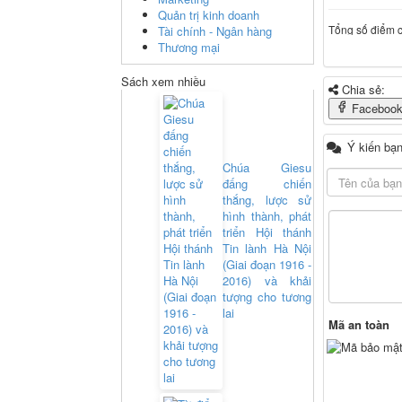
Quản trị kinh doanh
Tổng số điểm củ
Tài chính - Ngân hàng
Thương mại
Sách xem nhiều
Chia sẻ:
Faceboo
Ý kiến bạn
Chúa Giesu
đấng chiến
thắng, lược sử
hình thành, phát
triển Hội thánh
Tin lành Hà Nội
(Giai đoạn 1916 -
2016) và khải
tượng cho tương
lai
Mã an toàn