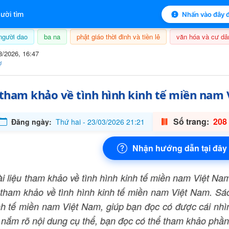
 lục sách
ười tìm
Nhấn vào đây đ
người dao
ba na
phật giáo thời đinh và tiền lê
văn hóa và cư dâ
8/2026, 16:47
ợ
u tham khảo về tình hình kinh tế miền nam
Số trang:
208 
Đăng ngày:
Thứ hai - 23/03/2026 21:21
Nhận hướng dẫn tại đây
i liệu tham khảo về tình hình kinh tế miền nam Việt Na
u tham khảo về tình hình kinh tế miền nam Việt Nam. Sác
nh tế miền nam Việt Nam, giúp bạn đọc có được cái nhìn
 nắm rõ nội dung cụ thể, bạn đọc có thể tham khảo phần 