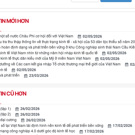
IN MỚI HƠN
một số nước Châu Phi cơ hội đối với Việt Nam
02/05/2026
u tra thu thập thông tin về thực trạng kinh tế - xã hội của 53 dân tộc thiểu số năm 2
n hoàn định dạng và phát triển bền vững ở khu Công nghiệp sinh thái Nam Cầu Ki
kinh tế Việt Nam nhìn từ những năm hội nhập kinh tế quốc tế
02/05/2026
 kinh tế thực dân kiểu mới của Mỹ ở miền Nam Việt Nam
02/05/2026
i dưỡng về Các cam kết gia nhập Tổ chức thương mại thế giới của Việt Nam
02
nh tế
02/05/2026
và phát triển
23/03/2026
IN CŨ HƠN
(tập 1)
26/02/2026
(tập 2)
26/02/2026
 đại cương
26/02/2026
số tại Việt Nam tái định hình nền kinh tế để phát triển bền vững
17/02/2026
mạng công nghiệp 4.0 dưới góc độ kinh tế học
17/02/2026