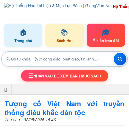
Hệ Thốn
🏠
📚
🎓
Trang chủ
Sách Hot
Ý kiến trao đổi
☰
NHẤN VÀO ĐỂ XEM DANH MỤC SÁCH
TOGGLE NAVIGATION
Tượng cổ Việt Nam với truyền
thống điêu khắc dân tộc
Thứ sáu - 02/05/2025 18:46