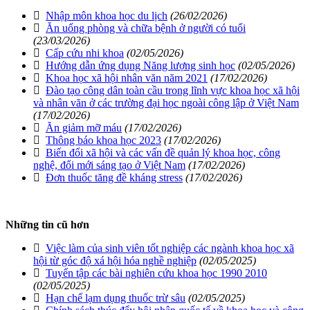
Nhập môn khoa học du lịch
(26/02/2026)
Ăn uống phòng và chữa bệnh ở người có tuổi
(23/03/2026)
Cấp cứu nhi khoa
(02/05/2026)
Hướng dẫn ứng dụng Năng lượng sinh học
(02/05/2026)
Khoa học xã hội nhân văn năm 2021
(17/02/2026)
Đào tạo công dân toàn cầu trong lĩnh vực khoa học xã hội
và nhân văn ở các trường đại học ngoài công lập ở Việt Nam
(17/02/2026)
Ăn giảm mỡ máu
(17/02/2026)
Thông báo khoa học 2023
(17/02/2026)
Biến đổi xã hội và các vấn đề quản lý khoa học, công
nghệ, đổi mới sáng tạo ở Việt Nam
(17/02/2026)
Đơn thuốc tăng đề kháng stress
(17/02/2026)
Những tin cũ hơn
Việc làm của sinh viên tốt nghiệp các ngành khoa học xã
hội từ góc độ xá hội hóa nghề nghiệp
(02/05/2025)
Tuyển tập các bài nghiên cứu khoa học 1990 2010
(02/05/2025)
Hạn chế lạm dụng thuốc trừ sâu
(02/05/2025)