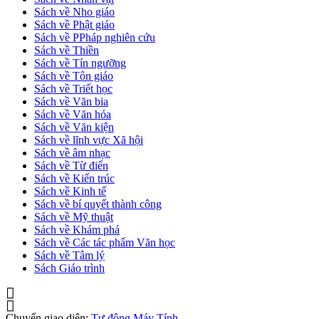
Sách về Nho giáo
Sách về Phật giáo
Sách về PPháp nghiên cứu
Sách về Thiền
Sách về Tín ngưỡng
Sách về Tôn giáo
Sách về Triết học
Sách về Văn bia
Sách về Văn hóa
Sách về Văn kiện
Sách về lĩnh vực Xã hội
Sách về âm nhạc
Sách về Từ điển
Sách về Kiến trúc
Sách về Kinh tế
Sách về bí quyết thành công
Sách về Mỹ thuật
Sách về Khám phá
Sách về Các tác phẩm Văn học
Sách về Tâm lý
Sách Giáo trình
Chuyển giao diện:
Tự động
Máy Tính