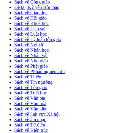
Sách về Công giáo
Đề tài, Kỷ yếu Hội thảo
Sách về Giáo dục
Sách về Hồi giáo
Sách về Khoa học
Sách về Lịch sử
Sách về Luật học
Sách về Lý luận tôn giáo
Sách về Nghi lễ
Sách về Nhân học
Sách về Nhân vật
Sách về Nho giáo
Sách về Phật giáo
Sách về PPháp nghiên cứu
Sách về Thiền
Sách về Tín ngưỡng
Sách về Tôn giáo
Sách về Triết học
Sách về Văn bia
Sách về Văn hóa
Sách về Văn kiện
Sách về lĩnh vực Xã hội
Sách về âm nhạc
Sách về Từ điển
Sách về Kiến trúc