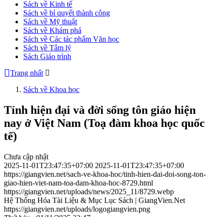
Sách về Kinh tế
Sách về bí quyết thành công
Sách về Mỹ thuật
Sách về Khám phá
Sách về Các tác phẩm Văn học
Sách về Tâm lý
Sách Giáo trình
Trang nhất
Sách về Khoa học
Tính hiện đại và đời sống tôn giáo hiện
nay ở Việt Nam (Toạ đàm khoa học quốc
tế)
Chưa cập nhật
2025-11-01T23:47:35+07:00
2025-11-01T23:47:35+07:00
https://giangvien.net/sach-ve-khoa-hoc/tinh-hien-dai-doi-song-ton-
giao-hien-viet-nam-toa-dam-khoa-hoc-8729.html
https://giangvien.net/uploads/news/2025_11/8729.webp
Hệ Thống Hóa Tài Liệu & Mục Lục Sách | GiangVien.Net
https://giangvien.net/uploads/logogiangvien.png