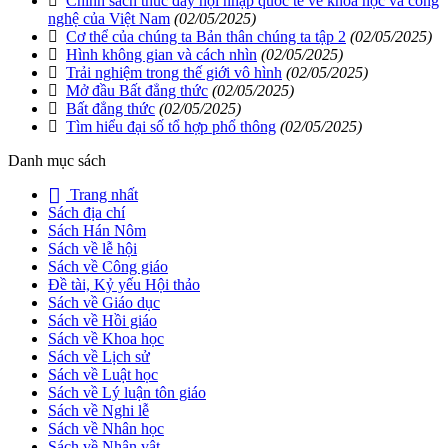
Chính sách thúc đẩy hội nhập quốc tế về khoa học và công
nghệ của Việt Nam
(02/05/2025)
Cơ thể của chúng ta Bản thân chúng ta tập 2
(02/05/2025)
Hình không gian và cách nhìn
(02/05/2025)
Trải nghiệm trong thế giới vô hình
(02/05/2025)
Mở đầu Bất đẳng thức
(02/05/2025)
Bất đẳng thức
(02/05/2025)
Tìm hiểu đại số tổ hợp phổ thông
(02/05/2025)
Danh mục sách
Trang nhất
Sách địa chí
Sách Hán Nôm
Sách về lễ hội
Sách về Công giáo
Đề tài, Kỷ yếu Hội thảo
Sách về Giáo dục
Sách về Hồi giáo
Sách về Khoa học
Sách về Lịch sử
Sách về Luật học
Sách về Lý luận tôn giáo
Sách về Nghi lễ
Sách về Nhân học
Sách về Nhân vật