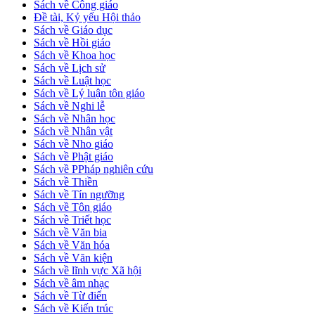
Sách về Công giáo
Đề tài, Kỷ yếu Hội thảo
Sách về Giáo dục
Sách về Hồi giáo
Sách về Khoa học
Sách về Lịch sử
Sách về Luật học
Sách về Lý luận tôn giáo
Sách về Nghi lễ
Sách về Nhân học
Sách về Nhân vật
Sách về Nho giáo
Sách về Phật giáo
Sách về PPháp nghiên cứu
Sách về Thiền
Sách về Tín ngưỡng
Sách về Tôn giáo
Sách về Triết học
Sách về Văn bia
Sách về Văn hóa
Sách về Văn kiện
Sách về lĩnh vực Xã hội
Sách về âm nhạc
Sách về Từ điển
Sách về Kiến trúc