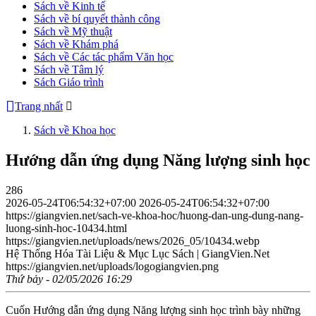
Sách về Kinh tế
Sách về bí quyết thành công
Sách về Mỹ thuật
Sách về Khám phá
Sách về Các tác phẩm Văn học
Sách về Tâm lý
Sách Giáo trình
Trang nhất
Sách về Khoa học
Hướng dẫn ứng dụng Năng lượng sinh học
286
2026-05-24T06:54:32+07:00
2026-05-24T06:54:32+07:00
https://giangvien.net/sach-ve-khoa-hoc/huong-dan-ung-dung-nang-
luong-sinh-hoc-10434.html
https://giangvien.net/uploads/news/2026_05/10434.webp
Hệ Thống Hóa Tài Liệu & Mục Lục Sách | GiangVien.Net
https://giangvien.net/uploads/logogiangvien.png
Thứ bảy - 02/05/2026 16:29
Cuốn Hướng dẫn ứng dụng Năng lượng sinh học trình bày những