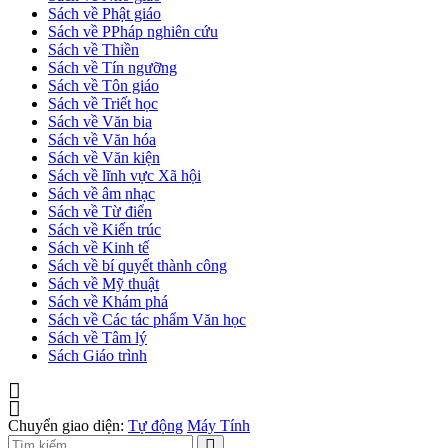
Sách về Phật giáo
Sách về PPháp nghiên cứu
Sách về Thiền
Sách về Tín ngưỡng
Sách về Tôn giáo
Sách về Triết học
Sách về Văn bia
Sách về Văn hóa
Sách về Văn kiện
Sách về lĩnh vực Xã hội
Sách về âm nhạc
Sách về Từ điển
Sách về Kiến trúc
Sách về Kinh tế
Sách về bí quyết thành công
Sách về Mỹ thuật
Sách về Khám phá
Sách về Các tác phẩm Văn học
Sách về Tâm lý
Sách Giáo trình
Chuyển giao diện:
Tự động
Máy Tính