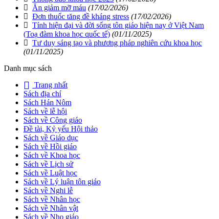
Ăn giảm mỡ máu
(17/02/2026)
Đơn thuốc tăng đề kháng stress
(17/02/2026)
Tính hiện đại và đời sống tôn giáo hiện nay ở Việt Nam
(Toạ đàm khoa học quốc tế)
(01/11/2025)
Tư duy sáng tạo và phương pháp nghiên cứu khoa học
(01/11/2025)
Danh mục sách
Trang nhất
Sách địa chí
Sách Hán Nôm
Sách về lễ hội
Sách về Công giáo
Đề tài, Kỷ yếu Hội thảo
Sách về Giáo dục
Sách về Hồi giáo
Sách về Khoa học
Sách về Lịch sử
Sách về Luật học
Sách về Lý luận tôn giáo
Sách về Nghi lễ
Sách về Nhân học
Sách về Nhân vật
Sách về Nho giáo