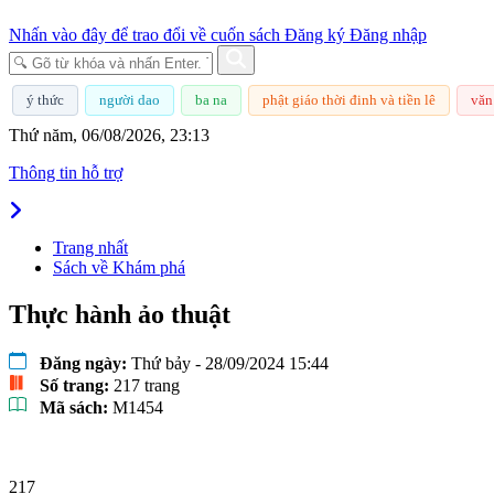
Nhấn vào đây để trao đổi về cuốn sách
Đăng ký
Đăng nhập
ý thức
người dao
ba na
phật giáo thời đinh và tiền lê
văn
Thứ năm, 06/08/2026, 23:13
Thông tin hỗ trợ
Trang nhất
Sách về Khám phá
Thực hành ảo thuật
Đăng ngày:
Thứ bảy - 28/09/2024 15:44
Số trang:
217 trang
Mã sách:
M1454
217