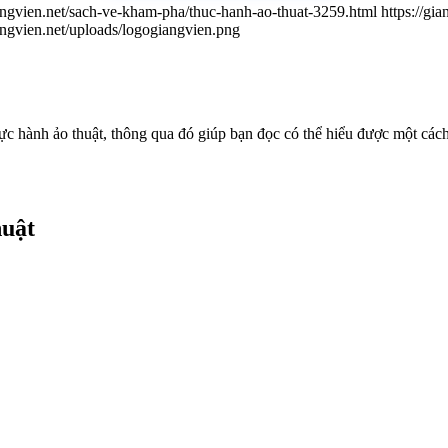
iangvien.net/sach-ve-kham-pha/thuc-hanh-ao-thuat-3259.html
https://g
iangvien.net/uploads/logogiangvien.png
 hành ảo thuật, thông qua đó giúp bạn đọc có thể hiểu được một cách
huật