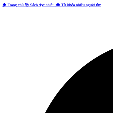
🏠
Trang chủ
📚
Sách đọc nhiều
🎓
Từ khóa nhiều người tìm