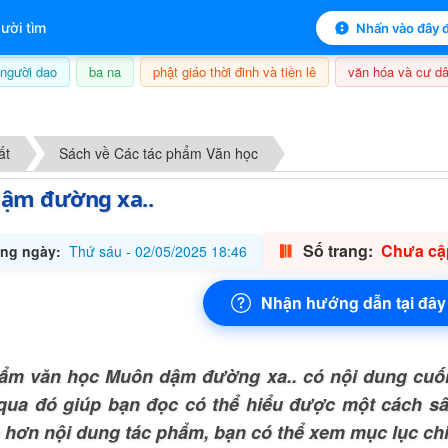
 mục lục sách
ười tìm
Nhấn vào đây đ
người dao
ba na
phật giáo thời đinh và tiền lê
văn hóa và cư dâ
7/08/2026, 00:14
ất
Sách về Các tác phẩm Văn học
ậm đường xa..
Số trang:
Chưa cập
ng ngày:
Thứ sáu - 02/05/2025 18:46
Nhận hướng dẫn tại đây
ẩm văn học Muôn dậm đường xa.. có nội dung cuố
qua đó giúp bạn đọc có thể hiểu được một cách s
õ hơn nội dung tác phẩm, bạn có thể xem mục lục chi