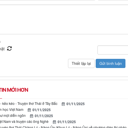
n
IN MỚI HƠN
- kẻo kéo - Truyện thơ Thái ở Tây Bắc
01/11/2025
n học Việt Nam
01/11/2025
ư một diễn ngôn
01/11/2025
ệt Nam và truyện các ông Nghè
01/11/2025
ruyện thơ Thái Chàng Lú - Nàng Ủa (Khun Lú - Náng Ủa) về phương diện thi pháp