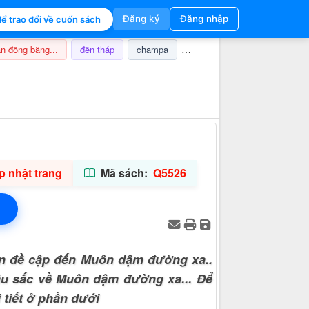
Đăng ký
Đăng nhập
ể trao đổi về cuốn sách
n đồng bằng...
đền tháp
champa
nghi lễ
thuế
ảnh hưở
Thông tin hỗ trợ
 nhật trang
Mã sách:
Q5526
n đề cập đến Muôn dậm đường xa..
âu sắc về Muôn dậm đường xa... Để
 tiết ở phần dưới