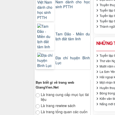
Nam dành cho học
Truyền thu
sinh PTTH
Tuyển tập t
Tuyển tập t
Tuyển tập t
Thành ngữ 
Tam Đảo - Miền du
lịch đất tâm linh
NHỮNG T
Tuyển tập t
Địa chí huyện Bình
Thơ văn N
Lục
Mười năm 
La Sơn Yên
Thăm dò ý kiến
Hải ngoại 
Bạn biết gì về trang web
Một nhận t
GiangVien.Net
Huyền tho
Bóng trong 
Là trang cung cấp mục lục tài
Kiến văn ti
liệu
Nắng mới 
Là trang rewiew sách
Là trang tổng quan các cuốn