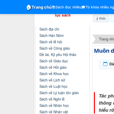
GiangVien.Net - Hệ thống hóa tài liệu &
🏠
Trang chủ
📚
Sách đọc nhiều
🎓
Từ khóa nhiều ng
Hệ thống hóa tài liệu & mục
lục sách
ý thức
Danh mục sách
Sách địa chí
Thứ sáu, 0
Sách Hán Nôm
Trang nh
Sách về lễ hội
Sách về Công giáo
Muôn d
Đề tài, Kỷ yếu Hội thảo
Sách về Giáo dục
Đă
Sách về Hồi giáo
Sách về Khoa học
Sách về Lịch sử
Sách về Luật học
Sách về Lý luận tôn giáo
Tác ph
Sách về Nghi lễ
thông 
Sách về Nhân học
hiểu r
Sách về Nhân vật