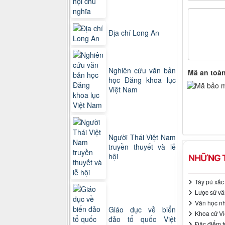
Địa chí Long An
Nghiên cứu văn bản
Mã an toà
học Đăng khoa lục
Việt Nam
Người Thái Việt Nam
truyền thuyết và lễ
hội
NHỮNG T
Táy pú xấc 
Lược sử vă
Văn học nh
Giáo dục về biển
Khoa cử Vi
đảo tổ quốc Việt
Đặc điểm t