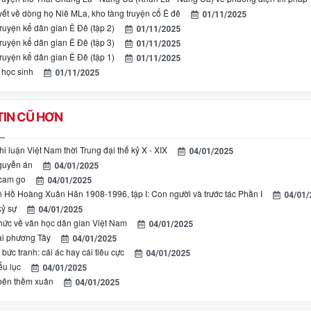
yết về dòng họ Niê MLa, kho tàng truyện cổ Ê đê
01/11/2025
ruyện kể dân gian Ê Đê (tập 2)
01/11/2025
ruyện kể dân gian Ê Đê (tập 3)
01/11/2025
ruyện kể dân gian Ê Đê (tập 1)
01/11/2025
học sinh
01/11/2025
IN CŨ HƠN
hi luận Việt Nam thời Trung đại thế kỷ X - XIX
04/01/2025
guyễn án
04/01/2025
cam go
04/01/2025
 Hồ Hoàng Xuân Hãn 1908-1996, tập I: Con người và trước tác Phần I
04/01/
kỷ sự
04/01/2025
hức về văn học dân gian Việt Nam
04/01/2025
ại phương Tây
04/01/2025
bức tranh: cái ác hay cái tiêu cực
04/01/2025
ểu lục
04/01/2025
bên thềm xuân
04/01/2025