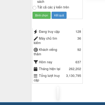
sách
Tất cả các ý kiến trên
Thống kê truy cập
Đang truy cập
128
Máy chủ tìm
36
kiếm
Khách viếng
92
thăm
Hôm nay
637
Tháng hiện tại
262,202
Tổng lượt truy
3,130,795
cập