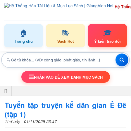
Hệ Thốn
🏠
📚
🎓
Trang chủ
Sách Hot
Ý kiến trao đổi
☰
NHẤN VÀO ĐỂ XEM DANH MỤC SÁCH
TOGGLE NAVIGATION
Tuyển tập truyện kể dân gian Ê Đê
(tập 1)
Thứ bảy - 01/11/2025 23:47