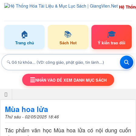
Hệ Thốn
🏠
📚
🎓
Trang chủ
Sách Hot
Ý kiến trao đổi
☰
NHẤN VÀO ĐỂ XEM DANH MỤC SÁCH
TOGGLE NAVIGATION
Mùa hoa lửa
Thứ sáu - 02/05/2025 18:46
Tác phẩm văn học Mùa hoa lửa có nội dung cuốn