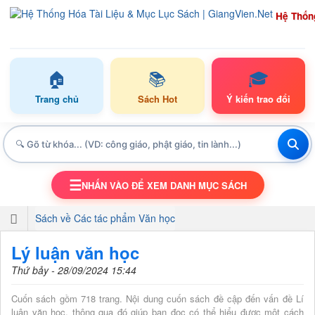
Hệ Thốn
🏠
📚
🎓
Trang chủ
Sách Hot
Ý kiến trao đổi
☰
NHẤN VÀO ĐỂ XEM DANH MỤC SÁCH
TOGGLE NAVIGATION
Sách về Các tác phẩm Văn học
Lý luận văn học
Thứ bảy - 28/09/2024 15:44
Cuốn sách gồm 718 trang. Nội dung cuốn sách đề cập đến vấn đề Lí
luận văn học, thông qua đó giúp bạn đọc có thể hiểu được một cách