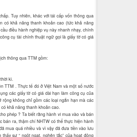
chấp. Tuy nhiên, khác với tái cấp vốn thông qua
ản có khả năng thanh khoản cao (tức khả năng
 cầu điều hành nghiệp vụ này nhanh nhạy, chính
ông cụ tài chính thuật ngữ gọi là giấy tờ có giá
 dịch thông qua TTM gồm:
hời kì.
rên TTM . Thực tế đó ở Việt Nam và một số nước
ụng các giấy tờ có giá dài hạn làm công cụ của
 mở rộng không chỉ gồm các loại ngắn hạn mà các
đó có khả năng thanh khoản cao.
 cho phép ? Ta biết rằng hành vi mua vào và bán
hác bán ra, thậm chí NHTW có thể thực hiện hành
 đã mua quá nhiều và vì vậy đã đưa tiền vào lưu
 thấy sự “ ngột ngạt, nghẽn tắc” của hoạt động