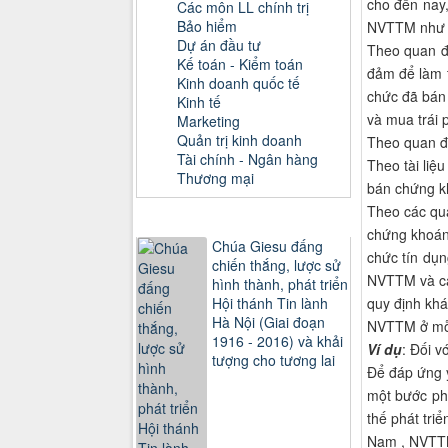
cho đến nay,
Các môn LL chính trị
Bảo hiểm
NVTTM như 
Dự án đầu tư
Theo quan đ
Kế toán - Kiểm toán
đảm để làm 
Kinh doanh quốc tế
chức đã bán
Kinh tế
và mua trái 
Marketing
Quản trị kinh doanh
Theo quan đi
Tài chính - Ngân hàng
Theo tài li
Thương mại
bán chứng kh
Theo các qua
Sách xem nhiều
chứng khoán 
Chúa Giesu đấng
chức tín dụn
chiến thắng, lược sử
NVTTM và các
hình thành, phát triển
quy định kh
Hội thánh Tin lành
Hà Nội (Giai đoạn
NVTTM ở mỗ
1916 - 2016) và khải
Ví dụ
: Đối v
tượng cho tương lai
Để đáp ứng 
một bước ph
thế phát tri
Nam , NVTTM