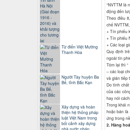
“NVTTM là ng
động đến lượ
Theo điều 8
chế NVTTM, c
+ Tín phiếu 
+ Tín phiếu
+ Các loại g
Từ điển Việt Mường
Quy định trê
Thanh Hóa
ngoài tín ph
Tóm lại thì 
– các loại c
Người Tày huyện Ba
và gián tiếp t
Bể, tỉnh Bắc Kạn
Do tính chất
của các công
hay nói cách 
Trong khái 
Xây dựng và hoàn
hoặc bán là 
thiện hệ thống pháp
luật Việt Nam trong
ứng trong nề
bối cảnh xây dựng
2. Hàng ho
nhà nước pháp