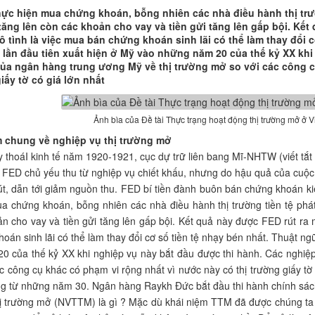
hực hiện mua chứng khoán, bỗng nhiên các nhà điều hành thị trườ
ăng lên còn các khoản cho vay và tiền gửi tăng lên gấp bội. Kết 
vô tình là việc mua bán chứng khoán sinh lãi có thể làm thay đổi c
lần đầu tiên xuất hiện ở Mỹ vào những năm 20 của thế kỷ XX khi
ủa ngân hàng trung ương Mỹ về thị trường mở so với các công c
iấy tờ có giá lớn nhất
Ảnh bìa của Đề tài Thực trạng hoạt động thị trường mở ở 
m chung về nghiệp vụ thị trường mở
 thoáI kinh tế năm 1920-1921, cục dự trữ liên bang Mĩ-NHTW (viết tắt
 FED chủ yếu thu từ nghiệp vụ chiết khấu, nhưng do hậu quả của cuộc 
t, dẫn tới giảm nguồn thu. FED bí tiền đành buôn bán chứng khoán kiế
a chứng khoán, bỗng nhiên các nhà điều hành thị trường tiền tệ phát
n cho vay và tiền gửi tăng lên gấp bội. Kết quả này được FED rút ra m
oán sinh lãi có thể làm thay đổi cơ số tiền tệ nhạy bén nhất. Thuật ngữ
0 của thế kỷ XX khi nghiệp vụ này bắt đầu được thi hành. Các nghiệ
c công cụ khác có phạm vi rộng nhất vì nước này có thị trường giấy tờ
ng từ những năm 30. Ngân hàng Raykh Đức bắt đầu thi hành chính sách
ị trường mở (NVTTM) là gì ? Mặc dù khái niệm TTM đã được chúng ta t