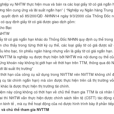
hiệp vụ NHTW thực hiện mua và bán ra các loại giấy tờ có giá ngắn hạ
ng tiền cung ứng và lãi suất ngắn hạn” ( “Nghiệp vụ Ngân hàng Trung
, quyết định số 85/200/QĐ -NHNN14 ngày 9/3/2000 của Thống Đốc 
ó quy định giấy tờ có giá được giao dịch gồm:
kho Bạc
 NHTW
iấy tờ có giá ngắn hạn khác do Thống Đốc NHNN quy định cụ thể trong 
n cho thấy trong từng thời kỳ cụ thể, các loại giấy tờ có giá được 
iếu kho bạc, tín phiếu ngân hàng nhưng vẫn là giấy tờ có giá ngắn hạn.
“ NVTTM là nghiệp vụ được thực hiện bởi NHTW mà nội dung cụ thể củ
hứng khoán này không bị giới hạn về thời hạn trên TTM, thông qua đó 
ới lãi suất thị trường”
 thời hạn của công cụ sử dụng trong NVTTM nên NVTTM không chỉ được 
 cụ tài chính ngắn hạn) mà còn được thực hiện trên cả thị trường vốn
khác là được thực hiện thị trường tài chính.
niệm này cũng không có thời hạn về chủ thể tham gia TTM là cá nhân
ai thì NHTW vẫn thực hiện được chính sách tiền tệ (CSTT) tác động đ
n kinh tế , mà cụ thể hoạt động của nó được hình trình bày ở phần tiếp
á và chủ thể tham gia NVTTM