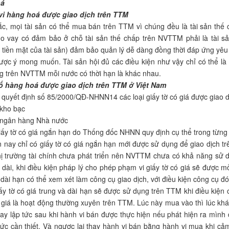
oá
vi hàng hoá được giao dịch trên TTM
c, mọi tài sản có thể mua bán trên TTM vì chúng đều là tài sản thế 
ho vay có đảm bảo ở chỗ tài sản thế chấp trên NVTTM phải là tài s
tiền mặt của tài sản) đảm bảo quản lý dễ dàng đồng thời đáp ứng yêu
ược ý mong muốn. Tài sản hội đủ các điều kiện như vậy chỉ có thể là c
g trên NVTTM mỗi nước có thời hạn là khác nhau.
số hàng hoá được giao dịch trên TTM ở Việt Nam
 quyết định số 85/2000/QĐ-NHNN14 các loại giấy tờ có giá được giao
 kho bạc
u ngân hàng Nhà nước
giấy tờ có giá ngắn hạn do Thống đốc NHNN quy định cụ thể trong từng t
 nay chỉ có giấy tờ có giá ngắn hạn mới được sử dụng để giao dịch t
hị trường tài chính chưa phát triển nên NVTTM chưa có khả năng sử d
 dài, khi điều kiện pháp lý cho phép phạm vi giấy tờ có giá sẽ được
à dài hạn có thể xem xét làm công cụ giao dịch, với điều kiện công cụ 
iấy tờ có giá trung và dài hạn sẽ được sử dụng trên TTM khi điều kiện
ó giá là hoạt động thường xuyên trên TTM. Lúc này mua vào thì lúc k
gay lập tức sau khi hành vi bán được thực hiện nếu phát hiện ra mình
c cần thiết. Và ngược lại thay hành vi bán bằng hành vi mua khi cảm