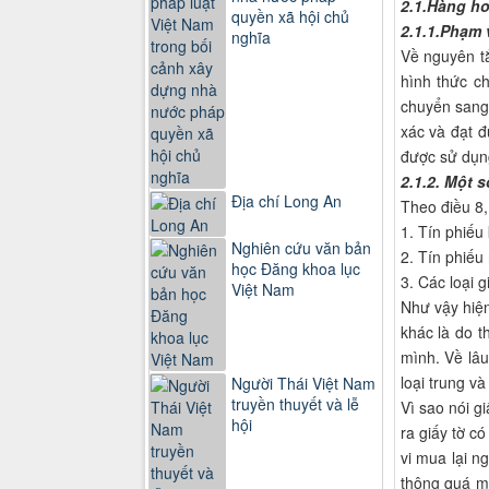
2.1.Hàng h
quyền xã hội chủ
2.1.1.Phạm 
nghĩa
Về nguyên tắ
hình thức c
chuyển sang 
xác và đạt đ
được sử dụn
2.1.2. Một 
Địa chí Long An
Theo điều 8,
1. Tín phiếu
Nghiên cứu văn bản
2. Tín phiế
học Đăng khoa lục
3. Các loại 
Việt Nam
Như vậy hiện
khác là do t
mình. Về lâu
loại trung v
Người Thái Việt Nam
truyền thuyết và lễ
Vì sao nói g
hội
ra giấy tờ c
vi mua lại n
thông quá mứ