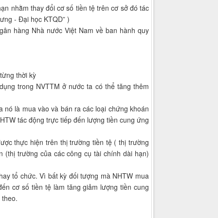
n nhằm thay đổi cơ số tiền tệ trên cơ sở đó tác
 ưng - Đại học KTQD” )
ngân hàng Nhà nước Việt Nam về ban hành quy
từng thời kỳ
sử dụng trong NVTTM ở nước ta có thể tăng thêm
a nó là mua vào và bán ra các loại chứng khoán
NHTW tác động trực tiếp đến lượng tiền cung ứng
thực hiện trên thị trường tiền tệ ( thị trường
 (thị trường của các công cụ tài chính dài hạn)
 hay tổ chức. Vì bất kỳ đối tượng mà NHTW mua
ến cơ số tiền tệ làm tăng giảm lượng tiền cung
 theo.