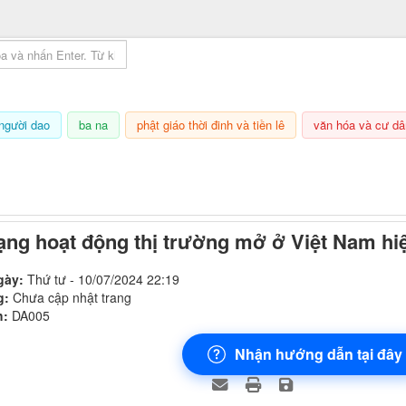
mục lục sách
người dao
ba na
phật giáo thời đinh và tiền lê
văn hóa và cư dâ
6/08/2026, 21:00
ạng hoạt động thị trường mở ở Việt Nam hi
gày:
Thứ tư - 10/07/2024 22:19
g:
Chưa cập nhật trang
h:
DA005
Nhận hướng dẫn tại đây