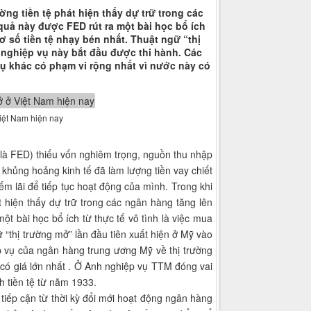
ng tiền tệ phát hiện thấy dự trữ trong các
quả này được FED rút ra một bài học bổ ích
ơ số tiền tệ nhạy bén nhất. Thuật ngữ “thị
 nghiệp vụ này bắt đầu được thi hành. Các
ụ khác có phạm vi rộng nhất vì nước này có
Việt Nam hiện nay
 là FED) thiếu vốn nghiêm trọng, nguồn thu nhập
khủng hoảng kinh tế đã làm lượng tiền vay chiết
m lãi để tiếp tục hoạt động của mình. Trong khi
 hiện thấy dự trữ trong các ngân hàng tăng lên
ột bài học bổ ích từ thực tế vô tình là việc mua
 “thị trường mở” lần đầu tiên xuất hiện ở Mỹ vào
p vụ của ngân hàng trung ương Mỹ về thị trường
 có giá lớn nhất . Ở Anh nghiệp vụ TTM đóng vai
 tiền tệ từ năm 1933.
iếp cận từ thời kỳ đổi mới hoạt động ngân hàng