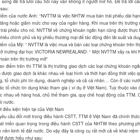
 song để trả lưòi câu hỏi này vẫn không ít người mơ hồ. Để trả lời câ
sau:
iểm của nước Anh: “NVTTM là việc NHTW mua bán trái phiếu dài hạn c
tăng hoặc giảm mức cho vay của ngân hàng. Khi mua trên thị trường
 trái phiếu cho nó. NVTTM về chứng khoán ngắn hạn cũng được thực h
phiếu chính phủ và kỳ phiếu thương mại để tác động đến lãi suất và duy 
ểm của Mỹ: “ NVTTM là việc mua và bán các loại chứng khoán trên thị 
ệu ở trường đại học VICTORIA NEWREALAND: “ Một NVTTM xảy ra khi N
oán trên thị trường mở”
n điểm trên thì TTM là thị trường giao dịch các loại chứng khoán ng
được giao dịch là khác nhau về loại hình và thời hạn đồng thời việc 
g, tổ chức phi tín dụng, doanh nghiệp và cả cá nhân… Còn ở các nướ
 tổ chức tín dụng khác tham gia ( ví dụ ở Việt Nam). Tuỳ thuộc vào 
ác nhau về hàng hoá, chủ thể tham gia, quy chế hoạt động của TTM. 
i nước.
ới điều kiện hiện tại của Việt Nam
yêu cầu đổi mới trong điều hành CSTT, TTM ở Việt Nam đã chính thức
át triển quan trọng trong điều hành CSTT của NHTW theo phương pháp
ển nền kinh tế đất nước. Do vậy đây là công cụ rất mới cả về khái niệm
 được hiểu như sau: