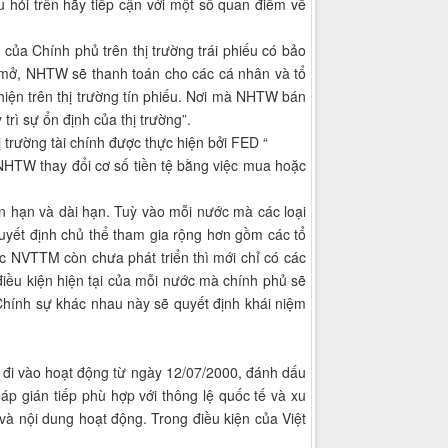
u hỏi trên hãy tiếp cận với một số quan điểm vể
ủa Chính phủ trên thị trường trái phiếu có bảo
 mở, NHTW sẽ thanh toán cho các cá nhân và tổ
iện trên thị trường tín phiếu. Nơi mà NHTW bán
trì sự ổn định của thị trường”.
trường tài chính được thực hiện bởi FED “
HTW thay đổi cơ số tiền tệ bằng việc mua hoặc
ắn hạn và dài hạn. Tuỳ vào mỗi nước mà các loại
quyết định chủ thể tham gia rộng hơn gồm các tổ
c NVTTM còn chưa phát triển thì mới chỉ có các
điều kiện hiện tại của mỗi nước mà chính phủ sẽ
Chính sự khác nhau này sẽ quyết định khái niệm
 đi vào hoạt động từ ngày 12/07/2000, đánh dấu
 gián tiếp phù hợp với thông lệ quốc tế và xu
 và nội dung hoạt động. Trong điều kiện của Việt