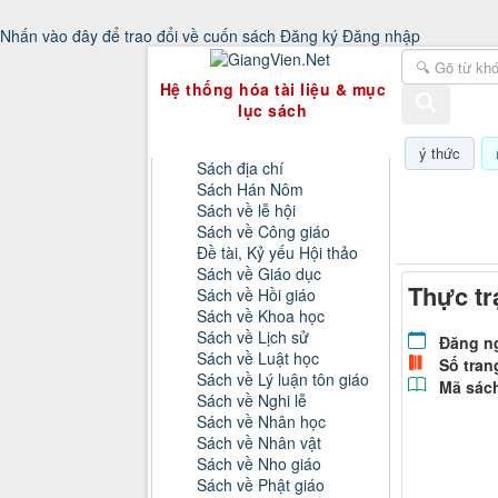
Nhấn vào đây để trao đổi về cuốn sách
Đăng ký
Đăng nhập
GiangVien.Net - Hệ thống hóa tài liệu & 
Hệ thống hóa tài liệu & mục
lục sách
Danh mục sách
ý thức
Sách địa chí
Sách Hán Nôm
Thứ năm, 0
Sách về lễ hội
Sách về Công giáo
Đề tài, Kỷ yếu Hội thảo
Sách về Giáo dục
Thực tr
Sách về Hồi giáo
Sách về Khoa học
Sách về Lịch sử
Đăng n
Sách về Luật học
Số tran
Sách về Lý luận tôn giáo
Mã sác
Sách về Nghi lễ
Sách về Nhân học
Sách về Nhân vật
Sách về Nho giáo
Sách về Phật giáo