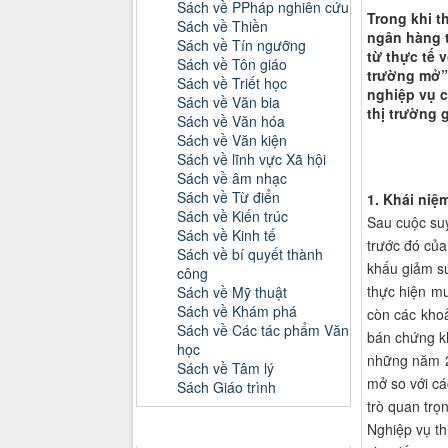
Sách về PPháp nghiên cứu
Trong khi t
Sách về Thiền
ngân hàng t
Sách về Tín ngưỡng
từ thực tế 
Sách về Tôn giáo
trường mở” 
Sách về Triết học
nghiệp vụ c
Sách về Văn bia
thị trường g
Sách về Văn hóa
Sách về Văn kiện
Sách về lĩnh vực Xã hội
Sách về âm nhạc
Sách về Từ điển
1. Khái niệ
Sách về Kiến trúc
Sau cuộc suy
Sách về Kinh tế
trước đó của
Sách về bí quyết thành
khấu giảm sú
công
thực hiện mu
Sách về Mỹ thuật
Sách về Khám phá
còn các khoả
Sách về Các tác phẩm Văn
bán chứng kh
học
những năm 2
Sách về Tâm lý
mở so với cá
Sách Giáo trình
trò quan trọ
Nghiệp vụ th
Danh mục Tiểu luận, Đồ án