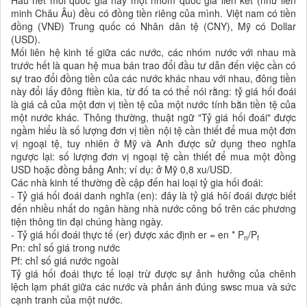
Hầu hết mỗi quốc gia hay một nhóm quốc gia liên kết (như liên
minh Châu Âu) đều có đồng tiền riêng của mình. Việt nam có tiền
đồng (VNĐ) Trung quốc có Nhân dân tệ (CNY), Mỹ có Dollar
(USD).
Mối liên hệ kinh tế giữa các nước, các nhóm nước với nhau mà
trước hết là quan hệ mua bán trao đổi đầu tư dẫn đến việc cần có
sự trao đổi đồng tiền của các nước khác nhau với nhau, đông tiền
này đổi lấy đông ftiền kia, từ đố ta có thể nói rằng: tỷ giá hối đoái
là giá cả của một đơn vị tiền tệ của một nước tính bằn tiền tệ của
một nước khác. Thông thường, thuật ngữ "Tỷ giá hối đoái" được
ngầm hiểu là số lượng đơn vị tiền nội tệ cần thiết để mua một đơn
vị ngoại tệ, tuy nhiên ở Mỹ và Anh được sử dụng theo nghĩa
ngược lại: số lượng đơn vị ngoại tệ cần thiết để mua một đồng
USD hoặc đồng bảng Anh; ví dụ: ở Mỹ 0,8 xu/USD.
Các nhà kinh tế thường đề cập đến hai loại tỷ gia hối đoái:
- Tỷ giá hối đoái danh nghĩa (en): đây là tỷ giá hôí đoái được biết
đến nhiều nhất do ngân hàng nhà nước công bố trên các phương
tiện thông tin đại chúng hàng ngày.
- Tỷ giá hối đoái thực tế (er) được xác định er = en * P
/P
n
f
Pn: chỉ số giá trong nước
Pf: chỉ số giá nước ngoài
Tỷ giá hối đoái thực tế loại trừ được sự ảnh hưởng của chênh
lệch lạm phát giữa các nước và phản ánh đúng swsc mua và sức
cạnh tranh của một nước.