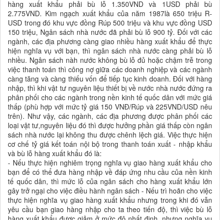
hàng xuất khẩu phải bù lỗ 1.350VND và 1USD phải bù
2.775VND. Kim ngạch xuất khẩu của năm 1987là 650 triệu R-
USD trong đó khu vực đồng Rúp 500 triệu và khu vực đồng USD
150 triệu, Ngân sách nhà nước đã phải bù lỗ 900 tỷ. Đối với các
ngành, các địa phương càng giao nhiều hàng xuất khẩu để thực
hiện nghĩa vụ với bạn, thì ngân sách nhà nước càng phải bù lỗ
nhiều. Ngân sách nàh nước không bù lỗ đủ hoặc chậm trễ trong
việc thanh toán thì công nợ giữa các doanh nghiệp và các ngành
càng tăng và càng thiếu vốn để tiếp tục kinh doanh. Đối với hàng
nhập, thì khi vật tư nguyên liệu thiết bị về nước nhà nước đứng ra
phân phối cho các ngành trong nền kinh tế quốc dân với mức giá
thấp (phù hợp với mức tỷ giá 150 VNĐ/Rúp và 225VND/USD nêu
trên). Như vậy, các ngành, các địa phương được phân phối các
loại vật tư,nguyên liệu đó thì được hưởng phần giá thấp còn ngân
sách nhà nước lại không thu được chênh lệch giá. Việc thực hiện
cơ chế tỷ giá kết toán nội bộ trong thanh toán xuất - nhập khẩu
và bù lỗ hàng xuất khẩu đó là:
- Nếu thực hiện nghiêm trọng nghĩa vụ giao hàng xuất khẩu cho
bạn để có thể đưa hàng nhập về đáp ứng nhu cầu của nền kinh
tế quốc dân, thì mức lỗ của ngân sách cho hàng xuất khẩu lớn
gây trở ngại cho việc điều hành ngân sách - Nếu trì hoãn cho việc
thực hiện nghĩa vụ giao hàng xuất khẩu nhưng trong khi đó vẫn
yêu cầu bạn giao hàng nhập cho ta theo tiến độ, thì việc bù lỗ
hàng xuất khẩu được giảm ở mức độ nhất định, nhưng nghĩa vụ