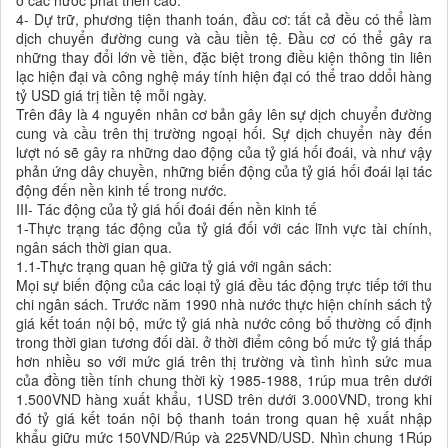
ở các nước phát triển cao.
4- Dự trữ, phương tiện thanh toán, đầu cơ: tất cả đều có thể làm
dịch chuyển đường cung và cầu tiền tệ. Đầu cơ có thể gây ra
những thay đổi lớn về tiền, đặc biệt trong điều kiện thông tin liên
lạc hiện đại và công nghệ máy tính hiện đại có thể trao ddổi hàng
tỷ USD giá trị tiền tệ mỗi ngày.
Trên đây là 4 nguyên nhân cơ bản gây lên sự dịch chuyển đường
cung và cầu trên thị trường ngoại hối. Sự dịch chuyển này đến
lượt nó sẽ gây ra những dao động của tỷ giá hối đoái, và như vậy
phản ứng dây chuyền, những biến động của tỷ giá hối đoái lại tác
động đến nền kinh tế trong nước.
III- Tác động của tỷ giá hối đoái đến nền kinh tế
1-Thực trạng tác động của tỷ giá đối với các lĩnh vực tài chính,
ngân sách thời gian qua.
1.1-Thực trạng quan hệ giữa tỷ giá với ngân sách:
Mọi sự biến động của các loại tỷ giá đều tác động trực tiếp tới thu
chi ngân sách. Trước năm 1990 nhà nước thực hiện chính sách tỷ
giá kết toán nội bộ, mức tỷ giá nhà nước công bố thường cố định
trong thời gian tương đối dài. ở thời điểm công bố mức tỷ giá thấp
hơn nhiều so với mức giá trên thị trường và tình hình sức mua
của đồng tiền tính chung thời kỳ 1985-1988, 1rúp mua trên dưới
1.500VND hàng xuất khẩu, 1USD trên dưới 3.000VND, trong khi
đó tỷ giá kết toán nội bộ thanh toán trong quan hệ xuất nhập
khẩu giữu mức 150VND/Rúp và 225VND/USD. Nhìn chung 1Rúp