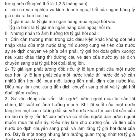
trong hợp đồng(có thể là 1,2,3 tháng sau).
e- căn cứ vào nghiệp vụ kinh doanh ngoại hối của ngân hàng tỷ
giá chia ra làm hai loại:
- Tỷ giá mua: là tỷ giá mà ngân hàng mua ngoại hối vào.
- Tỷg ía bán: là tỷ giá mà ngân hàng bán ngoại hối ra.
II- Những nhân tố ảnh hưởng tới tỷ giá hối đoái:
1- Cán cân thương mại: trong các điều kiện khác không đổi nếu
nhập khẩu của một nước tăng thì đường cung về tiền của nước
ấy sẽ dịch chuyển về phía bên phải, tỷ giá hối đoái giảm xuống;
nếu xuất khẩu tăng thì đường cầu về tiền của nước ấy sẽ dịch
chuyển sang trái tỷ giá hối đoái tăng lên.
2- Tỷ giá lạm phát tương đối: nếu tỷ lệ lạm phát của một nước
cao hơn tỷ lệ lạm phát của một nước khác thì nước đó sẽ cần
nhiêù tiền hơn để mua một lượng tiền nhất định của nước kia.
Điều này làm cho cung tiền dịch chuyển sang phải và tỷ giá hối
đoái giảm xuống.
3- Sự vận động của vốn: khi người nước ngoài mua tài sản tài
chính, lãi suất có ảnh hưởng mạnh. Khi lãi suất của một nước
tăng lên một cách tương đối so với nước khác thì các tài sản của
nó tạo ra tỷ lệ tiền lời cao hơn và có nhiều người dân nước ngoài
muốn mua tài sản ấy. Điều này làm cho đường cầu về tiền của
nước đó dịch chuyển sang phải và làm tăng tỷ giá hối đoái của
nó. Đây là một trong những ảnh hưởng quan trọng nhất tới tỷ giá