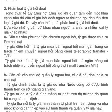
2. Phân loại tỷ giá hối đoái
Trong thực tế tuỳ từng nơi từng lúc khi quan tâm đến một khía
cạnh nào đó của tỷ gía hối đoái người ta thường gọi đến tên đến
loại tỷ giá đó. Do vậy cần thiết phải phân loại tỷ giá hối đoái.
Dựa vào những căn cứ khác nhau người ta chia ra nhiều loại tỷ
giá khác nhau:
a- Căn cứ vào phương tiện chuyển ngoại hối, tỷ giá được chia ra
làm hai loại
-Tỷ giá điện hối mà tỷ gía mua bán ngoại hối mà ngân hàng có
trách nhiệm chuyển ngoại hối bằng điện( telegraphic transfer -
T/T)
-Tỷ giá thư hối: là tỷ giá mua bán ngoại hối mà ngân hàng có
trách nhiệm chuyển ngoại hối bằng thư ( mail transfen M/T)
b- Căn cứ vào chế độ quản lý ngoại hối, tỷ giá hối đoái chia ra
các loại
- Tỷ giá chính thức: là tỷ giá do nhà Nước công bố được hình
thành trên cơ sở ngang giá vàng.
-Tỷ giá tự do là tỷ giá hình thành tự phát trên thị trường do quan
hệ cung cầu qui định .
- Tỷ giá thả nổi là tỷ giá hình thành tự phát trên thị trường và nhà
nước không can thiệp vào sự hình thành và quản lý tỷ giá này.