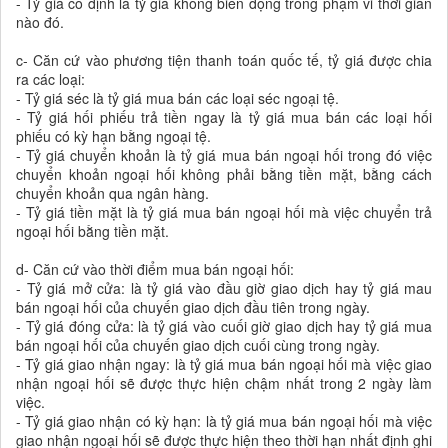
- Tỷ giá cố định là tỷ giá không biến động trong phạm vi thời gian
nào đó.
c- Căn cứ vào phương tiện thanh toán quốc tế, tỷ giá được chia
ra các loại:
- Tỷ giá séc là tỷ giá mua bán các loại séc ngoại tệ.
- Tỷ giá hối phiếu trả tiền ngay là tỷ giá mua bán các loại hối
phiếu có kỳ hạn bằng ngoại tệ.
- Tỷ giá chuyển khoản là tỷ giá mua bán ngoại hối trong đó việc
chuyển khoản ngoại hối không phải bằng tiền mặt, bằng cách
chuyển khoản qua ngân hàng.
- Tỷ giá tiền mặt là tỷ giá mua bán ngoại hối mà việc chuyển trả
ngoại hối bằng tiền mặt.
d- Căn cứ vào thời điểm mua bán ngoại hối:
- Tỷ giá mở cửa: là tỷ giá vào đầu giờ giao dịch hay tỷ giá mau
bán ngoại hối của chuyến giao dịch đầu tiên trong ngày.
- Tỷ giá đóng cửa: là tỷ giá vào cuối giờ giao dịch hay tỷ giá mua
bán ngoại hối của chuyến giao dịch cuối cùng trong ngày.
- Tỷ giá giao nhận ngay: là tỷ giá mua bán ngoại hối mà việc giao
nhận ngoại hối sẽ được thực hiện chậm nhất trong 2 ngày làm
việc.
- Tỷ giá giao nhận có kỳ hạn: là tỷ giá mua bán ngoại hối mà việc
giao nhận ngoại hối sẽ được thực hiện theo thời hạn nhất định ghi