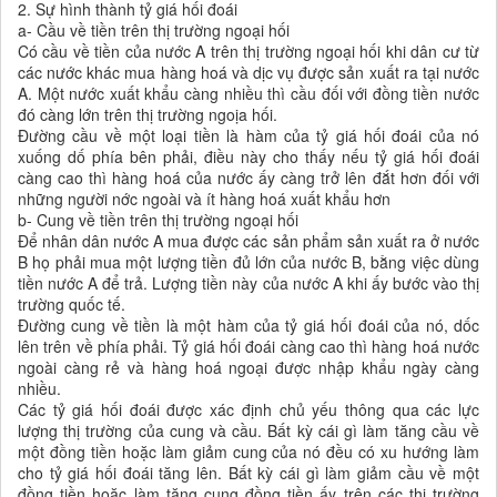
2. Sự hình thành tỷ giá hối đoái
a- Cầu về tiền trên thị trường ngoại hối
Có cầu về tiền của nước A trên thị trường ngoại hối khi dân cư từ
các nước khác mua hàng hoá và dịc vụ được sản xuất ra tại nước
A. Một nước xuất khẩu càng nhiều thì cầu đối với đồng tiền nước
đó càng lớn trên thị trường ngoịa hối.
Đường cầu về một loại tiền là hàm của tỷ giá hối đoái của nó
xuống dố phía bên phải, điều này cho thấy nếu tỷ giá hối đoái
càng cao thì hàng hoá của nước ấy càng trở lên đắt hơn đối với
những người nớc ngoài và ít hàng hoá xuất khẩu hơn
b- Cung về tiền trên thị trường ngoại hối
Để nhân dân nước A mua được các sản phẩm sản xuất ra ở nước
B họ phải mua một lượng tiền đủ lớn của nước B, bằng việc dùng
tiền nước A để trả. Lượng tiền này của nước A khi ấy bước vào thị
trường quốc tế.
Đường cung về tiền là một hàm của tỷ giá hối đoái của nó, dốc
lên trên về phía phải. Tỷ giá hối đoái càng cao thì hàng hoá nước
ngoài càng rẻ và hàng hoá ngoại được nhập khẩu ngày càng
nhiều.
Các tỷ giá hối đoái được xác định chủ yếu thông qua các lực
lượng thị trường của cung và cầu. Bất kỳ cái gì làm tăng cầu về
một đồng tiền hoặc làm giảm cung của nó đều có xu hướng làm
cho tỷ giá hối đoái tăng lên. Bất kỳ cái gì làm giảm cầu về một
đồng tiền hoặc làm tăng cung đồng tiền ấy trên các thị trường