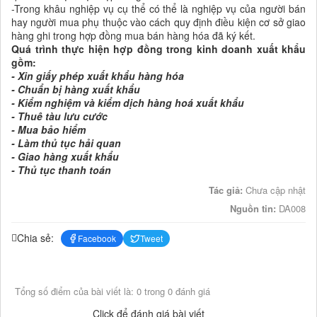
-Trong khâu nghiệp vụ cụ thể có thể là nghiệp vụ của người bán
hay người mua phụ thuộc vào cách quy định điều kiện cơ sở giao
hàng ghi trong hợp đồng mua bán hàng hóa đã ký kết.
Quá trình thực hiện hợp đồng trong kinh doanh xuất khẩu
gồm:
- Xin giấy phép xuất khẩu hàng hóa
- Chuẩn bị hàng xuất khẩu
- Kiểm nghiệm và kiểm dịch hàng hoá xuất khẩu
- Thuê tàu lưu cước
- Mua bảo hiểm
- Làm thủ tục hải quan
- Giao hàng xuất khẩu
- Thủ tục thanh toán
Tác giả:
Chưa cập nhật
Nguồn tin:
DA008
Chia sẻ:
Facebook
Tweet
Tổng số điểm của bài viết là: 0 trong 0 đánh giá
Click để đánh giá bài viết