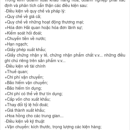
định và phân tích cẩn thận các điều kiện sau:
-Điều kiện về quy chế và pháp lý:
+Quy chế về giá cả;
+Quy chế về những hoạt động thương mại;
+Hóa đơn Hải quan hoặc hóa đơn lãnh sự;
+Kiểm soát hối đoái;
+Chuyển tiền về nước;
+Hạn ngạch;
+Giấy phép xuất khẩu;
+Giấy chứng nhận y tế, chứng nhận phẩm chất v.v... những điều
ghi chú riêng trên sản phẩm v.v...
-Điều kiện về tài chính
+Thuế quan;
+Chi phí vận chuyển;
+Bảo hiểm vận chuyển;
+Bảo hiểm tín dụng;
+Chi phí có thể về thư tín dụng;
+Cấp vốn cho xuất khẩu;
+Thay đổi tỷ lệ hối đoái;
+Giá thành xuất khẩu;
+Hoa hồng cho các trung gian...
-Điều kiện về kỹ thuật
+Vận chuyển: kích thước, trọng lượng các kiện hàng;