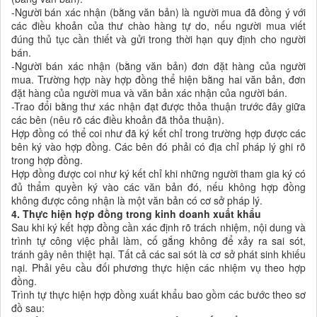
-Người bán xác nhận (bằng văn bản) là người mua đã đồng ý với
các điều khoản của thư chào hàng tự do, nếu người mua viết
đúng thủ tục cần thiết và gửi trong thời hạn quy định cho người
bán.
-Người bán xác nhận (bằng văn bản) đơn đặt hàng của người
mua. Trường hợp này hợp đồng thể hiện bằng hai văn bản, đơn
đặt hàng của người mua và văn bản xác nhận của người bán.
-Trao đổi bằng thư xác nhận đạt được thỏa thuận trước đây giữa
các bên (nêu rõ các điều khoản đã thỏa thuận).
Hợp đồng có thể coi như đã ký kết chỉ trong trường hợp được các
bên ký vào hợp đồng. Các bên đó phải có địa chỉ pháp lý ghi rõ
trong hợp đồng.
Hợp đồng được coi như ký kết chỉ khi những người tham gia ký có
đủ thẩm quyền ký vào các văn bản đó, nếu không hợp đồng
không được công nhận là một văn bản có cơ sở pháp lý.
4. Thực hiện hợp đồng trong kinh doanh xuất khẩu
Sau khi ký kết hợp đồng cần xác định rõ trách nhiệm, nội dung và
trình tự công việc phải làm, cố gắng không để xảy ra sai sót,
tránh gây nên thiệt hại. Tất cả các sai sót là cơ sở phát sinh khiếu
nại. Phải yêu cầu đối phương thực hiện các nhiệm vụ theo hợp
đồng.
Trình tự thực hiện hợp đồng xuất khẩu bao gồm các bước theo sơ
đồ sau: