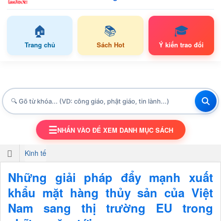
🏠
📚
🎓
Trang chủ
Sách Hot
Ý kiến trao đổi
☰
NHẤN VÀO ĐỂ XEM DANH MỤC SÁCH
TOGGLE NAVIGATION
Kinh tế
Những giải pháp đẩy mạnh xuất
khẩu mặt hàng thủy sản của Việt
Nam sang thị trường EU trong