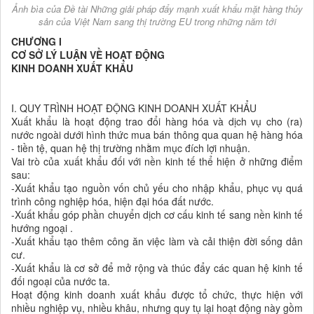
Ảnh bìa của Đề tài Những giải pháp đẩy mạnh xuất khẩu mặt hàng thủy
sản của Việt Nam sang thị trường EU trong những năm tới
CHƯƠNG I
CƠ SỞ LÝ LUẬN VỀ HOẠT ĐỘNG
KINH DOANH XUẤT KHẨU
I. QUY TRÌNH HOẠT ĐỘNG KINH DOANH XUẤT KHẨU
Xuất khẩu là hoạt động trao đổi hàng hóa và dịch vụ cho (ra)
nước ngoài dưới hình thức mua bán thông qua quan hệ hàng hóa
- tiền tệ, quan hệ thị trường nhằm mục đích lợi nhuận.
Vai trò của xuất khẩu đối với nền kinh tế thể hiện ở những điểm
sau:
-Xuất khẩu tạo nguồn vốn chủ yếu cho nhập khẩu, phục vụ quá
trình công nghiệp hóa, hiện đại hóa đất nước.
-Xuất khẩu góp phần chuyển dịch cơ cấu kinh tế sang nền kinh tế
hướng ngoại .
-Xuất khẩu tạo thêm công ăn việc làm và cải thiện đời sống dân
cư.
-Xuất khẩu là cơ sở để mở rộng và thúc đẩy các quan hệ kinh tế
đối ngoại của nước ta.
Hoạt động kinh doanh xuất khẩu được tổ chức, thực hiện với
nhiều nghiệp vụ, nhiều khâu, nhưng quy tụ lại hoạt động này gồm