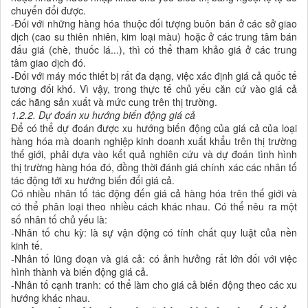
chuyển đổi được.
-Đối với những hàng hóa thuộc đối tượng buôn bán ở các sở giao
dịch (cao su thiên nhiên, kim loại màu) hoặc ở các trung tâm bán
đấu giá (chè, thuốc lá...), thì có thể tham khảo giá ở các trung
tâm giao dịch đó.
-Đối với máy móc thiết bị rất đa dạng, việc xác định giá cả quốc tế
tương đối khó. Vì vậy, trong thực tế chủ yếu căn cứ vào giá cả
các hãng sản xuất và mức cung trên thị trường.
1.2.2. Dự đoán xu hướng biến động giá cả
Để có thể dự đoán được xu hướng biến động của giá cả của loại
hàng hóa mà doanh nghiệp kinh doanh xuất khẩu trên thị trường
thế giới, phải dựa vào kết quả nghiên cứu và dự đoán tình hình
thị trường hàng hóa đó, đồng thời đánh giá chính xác các nhân tố
tác động tới xu hướng biến đổi giá cả.
Có nhiều nhân tố tác động đến giá cả hàng hóa trên thế giới và
có thể phân loại theo nhiều cách khác nhau. Có thể nêu ra một
số nhân tố chủ yếu là:
-Nhân tố chu kỳ: là sự vận động có tính chất quy luật của nền
kinh tế.
-Nhân tố lũng đoạn và giá cả: có ảnh hưởng rất lớn đối với việc
hình thành và biến động giá cả.
-Nhân tố cạnh tranh: có thể làm cho giá cả biến động theo các xu
hướng khác nhau.