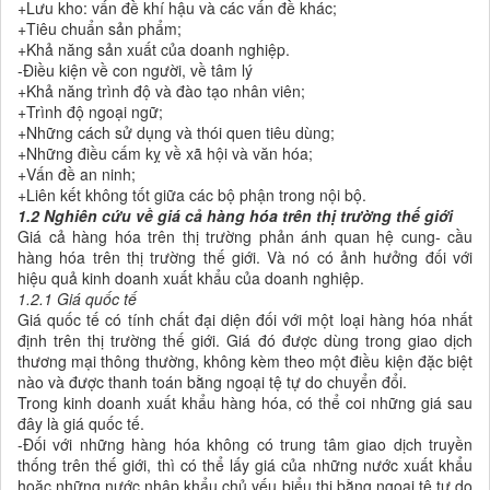
+Lưu kho: vấn đề khí hậu và các vấn đề khác;
+Tiêu chuẩn sản phẩm;
+Khả năng sản xuất của doanh nghiệp.
-Điều kiện về con người, về tâm lý
+Khả năng trình độ và đào tạo nhân viên;
+Trình độ ngoại ngữ;
+Những cách sử dụng và thói quen tiêu dùng;
+Những điều cấm kỵ về xã hội và văn hóa;
+Vấn đề an ninh;
+Liên kết không tốt giữa các bộ phận trong nội bộ.
1.2 Nghiên cứu về giá cả hàng hóa trên thị trường thế giới
Giá cả hàng hóa trên thị trường phản ánh quan hệ cung- cầu
hàng hóa trên thị trường thế giới. Và nó có ảnh hưởng đối với
hiệu quả kinh doanh xuất khẩu của doanh nghiệp.
1.2.1 Giá quốc tế
Giá quốc tế có tính chất đại diện đối với một loại hàng hóa nhất
định trên thị trường thế giới. Giá đó được dùng trong giao dịch
thương mại thông thường, không kèm theo một điều kiện đặc biệt
nào và được thanh toán bằng ngoại tệ tự do chuyển đổi.
Trong kinh doanh xuất khẩu hàng hóa, có thể coi những giá sau
đây là giá quốc tế.
-Đối với những hàng hóa không có trung tâm giao dịch truyền
thống trên thế giới, thì có thể lấy giá của những nước xuất khẩu
hoặc những nước nhập khẩu chủ yếu biểu thị bằng ngoại tệ tự do