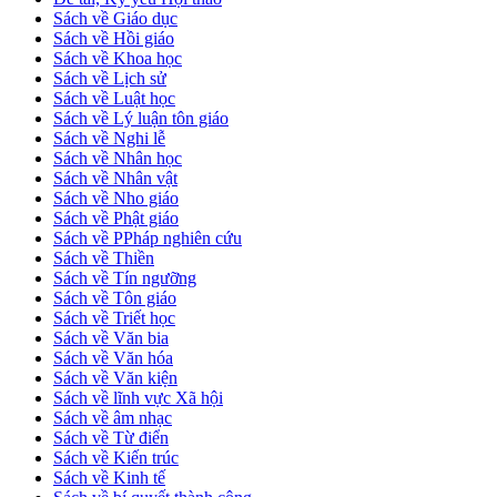
Sách về Giáo dục
Sách về Hồi giáo
Sách về Khoa học
Sách về Lịch sử
Sách về Luật học
Sách về Lý luận tôn giáo
Sách về Nghi lễ
Sách về Nhân học
Sách về Nhân vật
Sách về Nho giáo
Sách về Phật giáo
Sách về PPháp nghiên cứu
Sách về Thiền
Sách về Tín ngưỡng
Sách về Tôn giáo
Sách về Triết học
Sách về Văn bia
Sách về Văn hóa
Sách về Văn kiện
Sách về lĩnh vực Xã hội
Sách về âm nhạc
Sách về Từ điển
Sách về Kiến trúc
Sách về Kinh tế