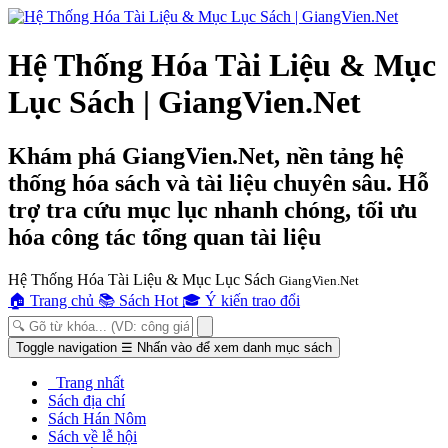
Hệ Thống Hóa Tài Liệu & Mục
Lục Sách | GiangVien.Net
Khám phá GiangVien.Net, nền tảng hệ
thống hóa sách và tài liệu chuyên sâu. Hỗ
trợ tra cứu mục lục nhanh chóng, tối ưu
hóa công tác tổng quan tài liệu
Hệ Thống Hóa Tài Liệu & Mục Lục Sách
GiangVien.Net
🏠
Trang chủ
📚
Sách Hot
🎓
Ý kiến trao đổi
Toggle navigation
☰
Nhấn vào để xem danh mục sách
Trang nhất
Sách địa chí
Sách Hán Nôm
Sách về lễ hội