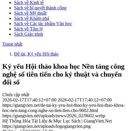
Sách về Kinh tế
Sách về bí quyết thành công
Sách về Mỹ thuật
Sách về Khám phá
Sách về Các tác phẩm Văn học
Sách về Tâm lý
Sách Giáo trình
Trang nhất
Đề tài, Kỷ yếu Hội thảo
Kỷ yếu Hội thảo khoa học Nền tảng công
nghệ số tiên tiến cho ký thuật và chuyển
đổi số
Chưa cập nhật
2026-02-17T17:40:12+07:00
2026-02-17T17:40:12+07:00
https://giangvien.net/de-tai-ky-yeu-hoi-thao/ky-yeu-hoi-thao-khoa-
hoc-nen-tang-cong-nghe-so-tien-tien-cho-9602.html
https://giangvien.net/uploads/news/2026_02/9602.webp
Hệ Thống Hóa Tài Liệu & Mục Lục Sách | GiangVien.Net
https://giangvien.net/uploads/logogiangvien.png