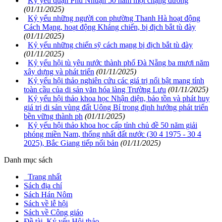
Kỷ yếu quận Phú Nhuận 50 năm một chặng đường
(01/11/2025)
Kỷ yếu những người con phường Thanh Hà hoạt động
Cách Mạng, hoạt động Kháng chiến, bị địch bắt tù đày
(01/11/2025)
Kỷ yếu những chiến sỹ cách mạng bị địch bắt tù đày
(01/11/2025)
Kỷ yếu hội tù yêu nước thành phố Đà Nẵng ba mươi năm
xây dựng và phát triển
(01/11/2025)
Kỷ yếu hội thảo nghiên cứu các giá trị nổi bật mang tính
toàn cầu của di sản văn hóa làng Trường Lưu
(01/11/2025)
Kỷ yếu hội thảo khoa học Nhận diện, bảo tồn và phát huy
giá trị di sản vùng đất Uông Bí trong định hướng phát triển
bền vững thành ph
(01/11/2025)
Kỷ yếu hội thảo khoa học cấp tỉnh chủ đề 50 năm giải
phóng miền Nam, thống nhất đất nước (30 4 1975 - 30 4
2025), Bắc Giang tiếp nối bản
(01/11/2025)
Danh mục sách
Trang nhất
Sách địa chí
Sách Hán Nôm
Sách về lễ hội
Sách về Công giáo
Đề tài, Kỷ yếu Hội thảo