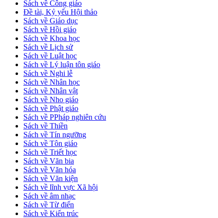
Sách về Công giáo
Đề tài, Kỷ yếu Hội thảo
Sách về Giáo dục
Sách về Hồi giáo
Sách về Khoa học
Sách về Lịch sử
Sách về Luật học
Sách về Lý luận tôn giáo
Sách về Nghi lễ
Sách về Nhân học
Sách về Nhân vật
Sách về Nho giáo
Sách về Phật giáo
Sách về PPháp nghiên cứu
Sách về Thiền
Sách về Tín ngưỡng
Sách về Tôn giáo
Sách về Triết học
Sách về Văn bia
Sách về Văn hóa
Sách về Văn kiện
Sách về lĩnh vực Xã hội
Sách về âm nhạc
Sách về Từ điển
Sách về Kiến trúc