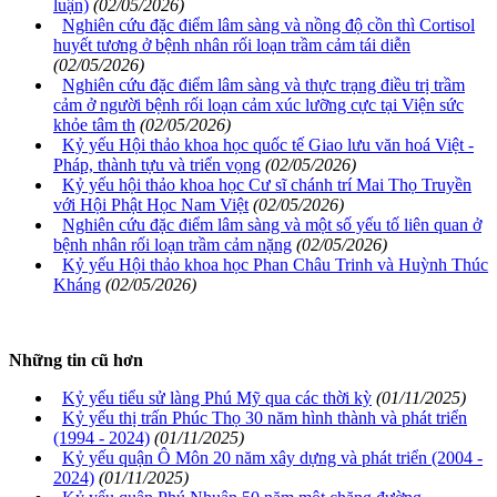
luận)
(02/05/2026)
Nghiên cứu đặc điểm lâm sàng và nồng độ cồn thì Cortisol
huyết tương ở bệnh nhân rối loạn trầm cảm tái diễn
(02/05/2026)
Nghiên cứu đặc điểm lâm sàng và thực trạng điều trị trầm
cảm ở người bệnh rối loạn cảm xúc lưỡng cực tại Viện sức
khỏe tâm th
(02/05/2026)
Kỷ yếu Hội thảo khoa học quốc tế Giao lưu văn hoá Việt -
Pháp, thành tựu và triển vọng
(02/05/2026)
Kỷ yếu hội thảo khoa học Cư sĩ chánh trí Mai Thọ Truyền
với Hội Phật Học Nam Việt
(02/05/2026)
Nghiên cứu đặc điểm lâm sàng và một số yếu tố liên quan ở
bệnh nhân rối loạn trầm cảm nặng
(02/05/2026)
Kỷ yếu Hội thảo khoa học Phan Châu Trinh và Huỳnh Thúc
Kháng
(02/05/2026)
Những tin cũ hơn
Kỷ yếu tiểu sử làng Phú Mỹ qua các thời kỳ
(01/11/2025)
Kỷ yếu thị trấn Phúc Thọ 30 năm hình thành và phát triển
(1994 - 2024)
(01/11/2025)
Kỷ yếu quận Ô Môn 20 năm xây dựng và phát triển (2004 -
2024)
(01/11/2025)