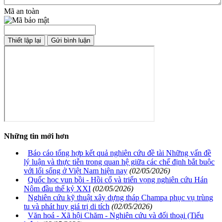
Mã an toàn
Những tin mới hơn
Báo cáo tổng hợp kết quả nghiên cứu đề tài Những vấn đề
lý luận và thực tiễn trong quan hệ giữa các chế định bắt buộc
với lối sống ở Việt Nam hiện nay
(02/05/2026)
Quốc học vun bồi - Hồi cố và triển vọng nghiên cứu Hán
Nôm đầu thế kỷ XXI
(02/05/2026)
Nghiên cứu kỹ thuật xây dựng tháp Champa phục vụ trùng
tu và phát huy giá trị di tích
(02/05/2026)
Văn hoá - Xã hội Chăm - Nghiên cứu và đối thoại (Tiểu