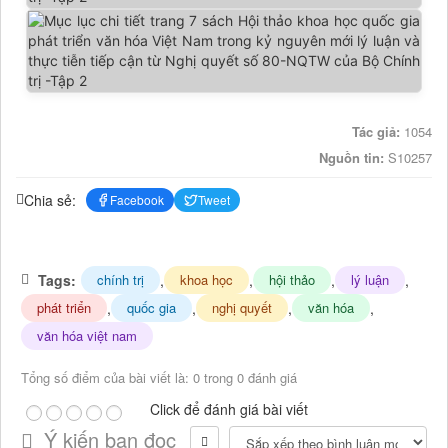
Tác giả:
1054
Nguồn tin:
S10257
Chia sẻ:
Facebook
Tweet
Tags:
,
,
,
,
chính trị
khoa học
hội thảo
lý luận
,
,
,
,
phát triển
quốc gia
nghị quyết
văn hóa
văn hóa việt nam
Tổng số điểm của bài viết là: 0 trong 0 đánh giá
Click để đánh giá bài viết
Ý kiến bạn đọc