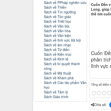
Sách về PPháp nghiên cứu
Cuốn Đến vớ
Sách về Thiền
Long, giúp 
Sách về Tín ngưỡng
thể tìm cuố
Sách về Tôn giáo
Sách về Triết học
Sách về Văn bia
Sách về Văn hóa
Sách về Văn kiện
Sách về lĩnh vực Xã hội
Sách về âm nhạc
Sách về Từ điển
Cuốn Đến
Sách về Kiến trúc
phân tíc
Sách về Kinh tế
Sách về bí quyết thành
lĩnh vực
công
Sách về Mỹ thuật
Sách về Khám phá
Sách về Các tác phẩm Văn
Tổng số điểm củ
học
Sách về Tâm lý
Sách Giáo trình
Chia sẻ:
Danh mục Tiểu luận, Đồ án