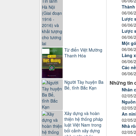
06/06/
Thành 
06/06/
Lược s
06/06/
Lược s
06/06/
Một gó
06/06/
Từ điển Việt Mường
Làng x
Thanh Hóa
06/06/
Các nề
06/06/
Người Tày huyện Ba
Những tin 
Bể, tỉnh Bắc Kạn
Nhân c
02/05/
Nguồn 
02/05/
Xây dựng và hoàn
An nin
thiện hệ thống pháp
02/05/
luật Việt Nam trong
Nhà rô
bối cảnh xây dựng
02/05/