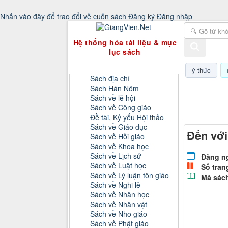
Nhấn vào đây để trao đổi về cuốn sách
Đăng ký
Đăng nhập
GiangVien.Net - Hệ thống hóa tài liệu & 
Hệ thống hóa tài liệu & mục
lục sách
Danh mục sách
ý thức
Sách địa chí
Sách Hán Nôm
Thứ sáu, 0
Sách về lễ hội
Sách về Công giáo
Đề tài, Kỷ yếu Hội thảo
Sách về Giáo dục
Đến với
Sách về Hồi giáo
Sách về Khoa học
Sách về Lịch sử
Đăng n
Sách về Luật học
Số tran
Sách về Lý luận tôn giáo
Mã sác
Sách về Nghi lễ
Sách về Nhân học
Sách về Nhân vật
Sách về Nho giáo
Sách về Phật giáo