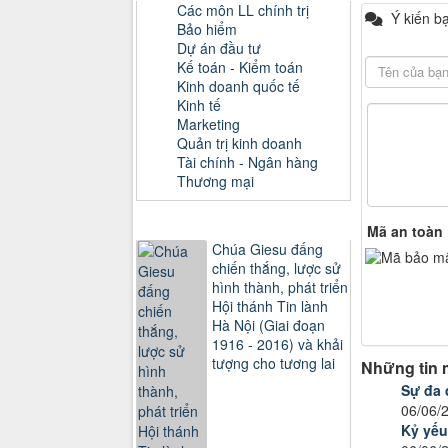
Các môn LL chính trị
Ý kiến b
Bảo hiểm
Dự án đầu tư
Kế toán - Kiểm toán
Kinh doanh quốc tế
Kinh tế
Marketing
Quản trị kinh doanh
Tài chính - Ngân hàng
Thương mại
Sách xem nhiều
Mã an toàn
Chúa Giesu đấng
chiến thắng, lược sử
hình thành, phát triển
Hội thánh Tin lành
Hà Nội (Giai đoạn
1916 - 2016) và khải
tượng cho tương lai
Những tin 
Sự đa 
06/06/
Kỷ yếu