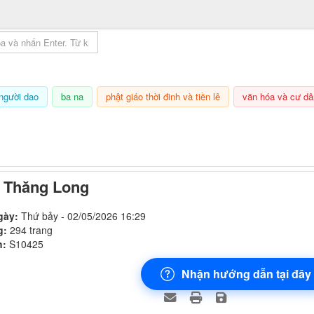
mục lục sách
người dao
ba na
phật giáo thời đinh và tiền lê
văn hóa và cư dâ
7/08/2026, 17:51
 Thăng Long
gày:
Thứ bảy - 02/05/2026 16:29
g:
294 trang
h:
S10425
Nhận hướng dẫn tại đây