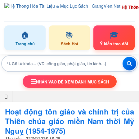
Hệ Thốn
🏠
📚
🎓
Trang chủ
Sách Hot
Ý kiến trao đổi
☰
NHẤN VÀO ĐỂ XEM DANH MỤC SÁCH
TOGGLE NAVIGATION
Hoạt động tôn giáo và chính trị của
Thiên chúa giáo miền Nam thời Mỹ
Nguỵ (1954-1975)
Thứ bảy - 02/05/2026 16:29