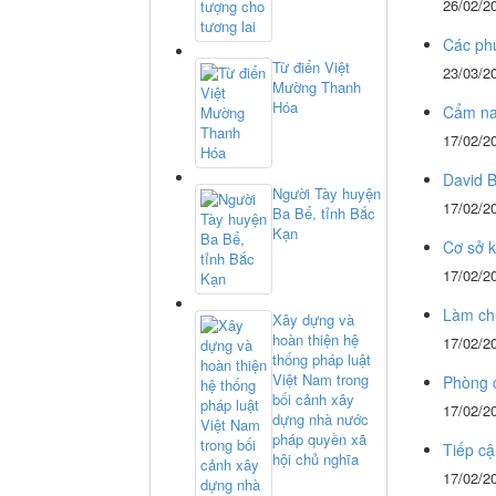
26/02/2
Các phư
Từ điển Việt
23/03/2
Mường Thanh
Hóa
Cẩm nan
17/02/2
David 
Người Tày huyện
17/02/2
Ba Bể, tỉnh Bắc
Kạn
Cơ sở k
17/02/2
Làm chủ
Xây dựng và
hoàn thiện hệ
17/02/2
thống pháp luật
Việt Nam trong
Phòng 
bối cảnh xây
17/02/2
dựng nhà nước
pháp quyền xã
Tiếp cậ
hội chủ nghĩa
17/02/2