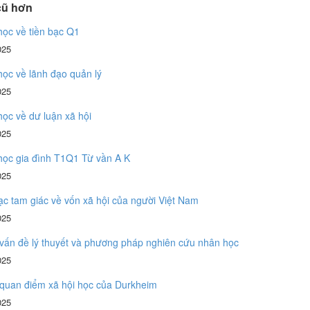
cũ hơn
học về tiền bạc Q1
025
học về lãnh đạo quản lý
025
học về dư luận xã hội
025
học gia đình T1Q1 Từ vần A K
025
c tam giác về vốn xã hội của người Việt Nam
025
vấn đề lý thuyết và phương pháp nghiên cứu nhân học
025
 quan điểm xã hội học của Durkheim
025