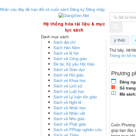
Nhấn vào đây để trao đổi về cuốn sách
Đăng ký
Đăng nhập
GiangVien.Net - Hệ thống hóa tài liệu & mục
Hệ thống hóa tài liệu & mục
lục sách
Danh mục sách
ý thức
Sách địa chí
Sách Hán Nôm
Thứ bảy, 08/08
Sách về lễ hội
Thông tin hỗ tr
Sách về Công giáo
Đề tài, Kỷ yếu Hội thảo
Sách về Giáo dục
Phương p
Sách về Hồi giáo
Sách về Khoa học
Đăng ng
Sách về Lịch sử
Số trang
Sách về Luật học
Mã sách
Sách về Lý luận tôn giáo
Sách về Nghi lễ
Sách về Nhân học
Sách về Nhân vật
Sách về Nho giáo
Sách về Phật giáo
Cuốn Phương p
Sách về PPháp nghiên cứu
giúp bạn đọc 
Sách về Thiền
trong mục chi 