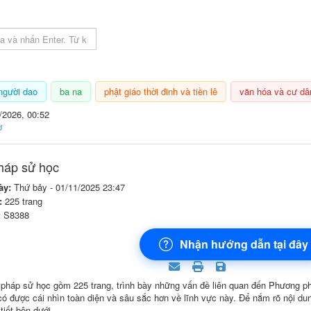
 lục sách
người dao
ba na
phật giáo thời đinh và tiền lê
văn hóa và cư dâ
/2026, 00:52
ợ
háp sử học
ày:
Thứ bảy - 01/11/2025 23:47
:
225 trang
:
S8388
Nhận hướng dẫn tại đây
háp sử học gồm 225 trang, trình bày những vấn đề liên quan đến Phương p
có được cái nhìn toàn diện và sâu sắc hơn về lĩnh vực này. Để nắm rõ nội d
tiết bên dưới.