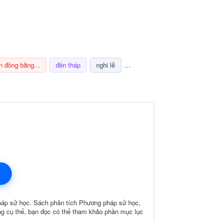
n đồng bằng...
đền tháp
nghi lễ
champa
thuế
ảnh hưở
háp sử học. Sách phân tích Phương pháp sử học,
ung cụ thể, bạn đọc có thể tham khảo phần mục lục