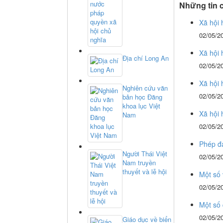
Những tin 
Xã hội 
02/05/2
Xã hội 
Địa chí Long An
02/05/2
Xã hội 
Nghiên cứu văn
02/05/2
bản học Đăng
khoa lục Việt
Xã hội 
Nam
02/05/2
Phép đạ
Người Thái Việt
02/05/2
Nam truyền
thuyết và lễ hội
Một số 
02/05/2
Một số
02/05/2
Giáo dục về biển