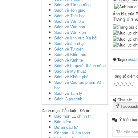
Sách về Tín ngưỡng
Sách về Tôn giáo
Ảnh bìa của 
Sách về Triết học
Trang bìa 
Sách về Văn bia
Sách về Văn hóa
Sách về Văn kiện
Sách về lĩnh vực Xã hội
Sách về âm nhạc
Sách về Từ điển
Sách về Kiến trúc
Tags:
phươ
Sách về Kinh tế
Sách về bí quyết thành công
Sách về Mỹ thuật
Tổng số điểm củ
Sách về Khám phá
Sách về Các tác phẩm Văn
học
Sách về Tâm lý
Sách Giáo trình
Chia sẻ:
Faceboo
Danh mục Tiểu luận, Đồ án
Các môn LL chính trị
Ý kiến bạn
Bảo hiểm
Dự án đầu tư
Kế toán - Kiểm toán