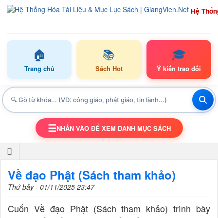
Hệ Thốn
🏠
📚
🎓
Trang chủ
Sách Hot
Ý kiến trao đổi
☰
NHẤN VÀO ĐỂ XEM DANH MỤC SÁCH
TOGGLE NAVIGATION
Về đạo Phật (Sách tham khảo)
Thứ bảy - 01/11/2025 23:47
Cuốn Về đạo Phật (Sách tham khảo) trình bày