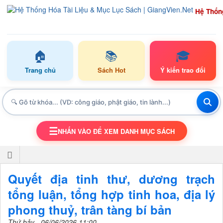
Hệ Thốn
🏠
📚
🎓
Trang chủ
Sách Hot
Ý kiến trao đổi
☰
NHẤN VÀO ĐỂ XEM DANH MỤC SÁCH
TOGGLE NAVIGATION
Quyết địa tinh thư, dương trạch
tổng luận, tổng hợp tinh hoa, địa lý
phong thuỷ, trân tàng bí bản
Thứ bảy - 06/06/2026 11:00