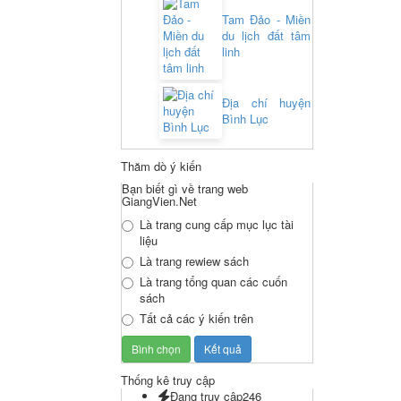
Tam Đảo - Miền
du lịch đất tâm
linh
Địa chí huyện
Bình Lục
Thăm dò ý kiến
Bạn biết gì về trang web
GiangVien.Net
Là trang cung cấp mục lục tài
liệu
Là trang rewiew sách
Là trang tổng quan các cuốn
sách
Tất cả các ý kiến trên
Thống kê truy cập
Đang truy cập
246