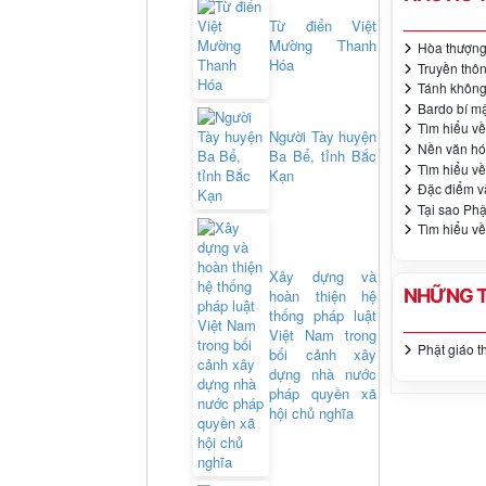
Từ điển Việt
Mường Thanh
Hòa thượng 
Hóa
Truyền thô
Tánh không 
Bardo bí mậ
Tìm hiểu về
Người Tày huyện
Nền văn hó
Ba Bể, tỉnh Bắc
Tìm hiểu về
Kạn
Đặc điểm và
Tại sao Ph
Tìm hiểu về
Xây dựng và
NHỮNG T
hoàn thiện hệ
thống pháp luật
Việt Nam trong
Phật giáo t
bối cảnh xây
dựng nhà nước
pháp quyền xã
hội chủ nghĩa