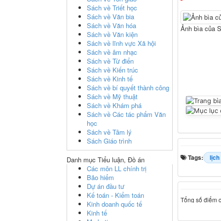
Sách về Triết học
Sách về Văn bia
Sách về Văn hóa
Ảnh bìa của S
Sách về Văn kiện
Sách về lĩnh vực Xã hội
Sách về âm nhạc
Sách về Từ điển
Sách về Kiến trúc
Sách về Kinh tế
Sách về bí quyết thành công
Sách về Mỹ thuật
Sách về Khám phá
Sách về Các tác phẩm Văn
học
Sách về Tâm lý
Sách Giáo trình
Tags:
lịch
Danh mục Tiểu luận, Đồ án
Các môn LL chính trị
Bảo hiểm
Dự án đầu tư
Kế toán - Kiểm toán
Tổng số điểm củ
Kinh doanh quốc tế
Kinh tế