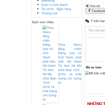
Marketing
Quản trị kinh doanh
Chia sẻ:
Tài chính - Ngân hàng
Faceboo
Thương mại
Ý kiến bạn
Sách xem nhiều
Chúa Giesu
đấng chiến
thắng, lược sử
hình thành, phát
triển Hội thánh
Tin lành Hà Nội
Mã an toàn
(Giai đoạn 1916 -
2016) và khải
tượng cho tương
lai
NHỮNG T