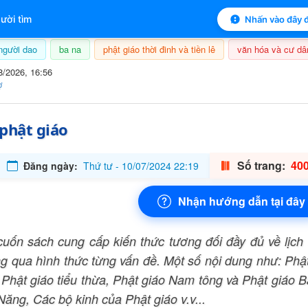
 lục sách
ười tìm
Nhấn vào đây đ
người dao
ba na
phật giáo thời đinh và tiền lê
văn hóa và cư dâ
8/2026, 16:56
ợ
 phật giáo
Số trang:
400
Đăng ngày:
Thứ tư - 10/07/2024 22:19
Nhận hướng dẫn tại đây
cuốn sách cung cấp kiến thức tương đối đầy đủ về lịch
ng qua hình thức từng vấn đề. Một số nội dung như: Phật
 Phật giáo tiểu thừa, Phật giáo Nam tông và Phật giáo Bắ
Năng, Các bộ kinh của Phật giáo v.v...