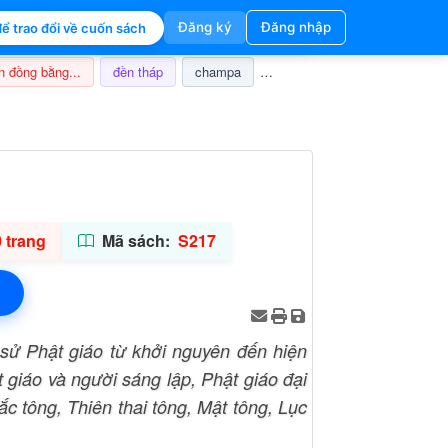
Đăng ký
Đăng nhập
ể trao đổi về cuốn sách
n đồng bằng...
đền tháp
champa
nghi lễ
thuế
ảnh hưở
 trang
Mã sách:
S217
 sử Phật giáo từ khởi nguyên đến hiện
 giáo và người sáng lập, Phật giáo đại
c tông, Thiên thai tông, Mật tông, Lục