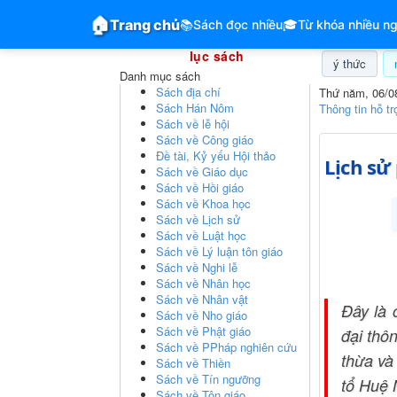
GiangVien.Net - Hệ thống hóa tài liệu & mục
🏠
Trang chủ
📚
Sách đọc nhiều
🎓
Từ khóa nhiều ng
Hệ thống hóa tài liệu & mục
lục sách
ý thức
Danh mục sách
Sách địa chí
Thứ năm, 06/0
Sách Hán Nôm
Thông tin hỗ tr
Sách về lễ hội
Sách về Công giáo
Đề tài, Kỷ yếu Hội thảo
Lịch sử
Sách về Giáo dục
Sách về Hồi giáo
Sách về Khoa học
Sách về Lịch sử
Sách về Luật học
Sách về Lý luận tôn giáo
Sách về Nghi lễ
Sách về Nhân học
Sách về Nhân vật
Đây là 
Sách về Nho giáo
Sách về Phật giáo
đại thô
Sách về PPháp nghiên cứu
thừa và
Sách về Thiền
Sách về Tín ngưỡng
tổ Huệ 
Sách về Tôn giáo