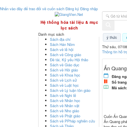
Nhấn vào đây để trao đổi về cuốn sách
Đăng ký
Đăng nhập
GiangVien.Net - Hệ thống hóa tài liệu & mục
Hệ thống hóa tài liệu & mục
lục sách
Danh mục sách
ý thức
Sách địa chí
Sách Hán Nôm
Thứ sáu, 07/08
Sách về lễ hội
Thông tin hỗ tr
Sách về Công giáo
Đề tài, Kỷ yếu Hội thảo
Sách về Giáo dục
Ấn Quang 
Sách về Hồi giáo
Sách về Khoa học
Đăng ng
Sách về Lịch sử
Số trang
Sách về Luật học
Mã sách
Sách về Lý luận tôn giáo
Sách về Nghi lễ
Sách về Nhân học
Sách về Nhân vật
Sách về Nho giáo
Sách về Phật giáo
Cuốn Ấn Quang
Sách về PPháp nghiên cứu
Ấn Quang pháp
Sách về Thiền
bạn đọc có th