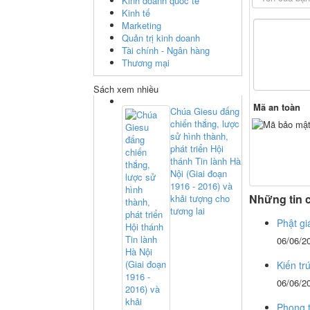
Kinh doanh quốc tế
Kinh tế
Marketing
Quản trị kinh doanh
Tài chính - Ngân hàng
Thương mại
Sách xem nhiều
Mã an toàn
Chúa Giesu đấng
chiến thắng, lược
sử hình thành,
phát triển Hội
thánh Tin lành Hà
Nội (Giai đoạn
1916 - 2016) và
Những tin 
khải tượng cho
tương lai
Phật gi
06/06/2
Kiến tr
06/06/2
Phong t