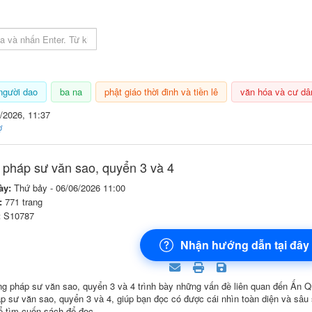
 lục sách
người dao
ba na
phật giáo thời đinh và tiền lê
văn hóa và cư dâ
/2026, 11:37
ợ
pháp sư văn sao, quyển 3 và 4
ày:
Thứ bảy - 06/06/2026 11:00
:
771 trang
:
S10787
Nhận hướng dẫn tại đây
 pháp sư văn sao, quyển 3 và 4 trình bày những vấn đề liên quan đến Ấn Q
 sư văn sao, quyển 3 và 4, giúp bạn đọc có được cái nhìn toàn diện và sâu 
ể tìm cuốn sách để đọc