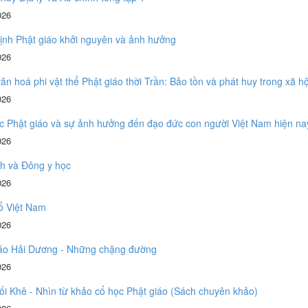
026
ịnh Phật giáo khởi nguyên và ảnh hưởng
026
 văn hoá phi vật thể Phật giáo thời Trần: Bảo tồn và phát huy trong xã h
026
c Phật giáo và sự ảnh hưởng đến đạo đức con người Việt Nam hiện na
026
ch và Đông y học
026
ổ Việt Nam
026
iáo Hải Dương - Những chặng đường
026
i Khê - Nhìn từ khảo cổ học Phật giáo (Sách chuyên khảo)