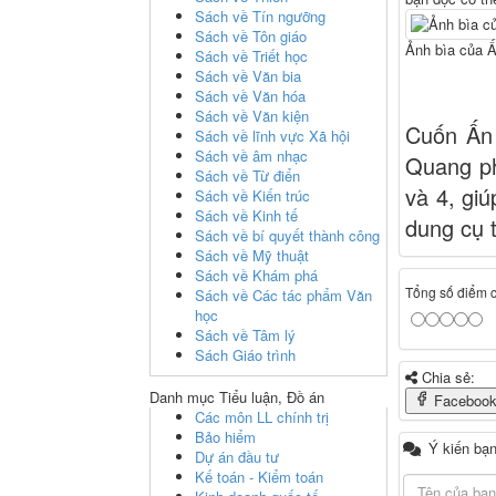
Sách về Tín ngưỡng
Sách về Tôn giáo
Ảnh bìa của 
Sách về Triết học
Sách về Văn bia
Sách về Văn hóa
Sách về Văn kiện
Cuốn Ấn 
Sách về lĩnh vực Xã hội
Sách về âm nhạc
Quang ph
Sách về Từ điển
và 4, gi
Sách về Kiến trúc
Sách về Kinh tế
dung cụ 
Sách về bí quyết thành công
Sách về Mỹ thuật
Sách về Khám phá
Tổng số điểm củ
Sách về Các tác phẩm Văn
học
Sách về Tâm lý
Sách Giáo trình
Chia sẻ:
Danh mục Tiểu luận, Đồ án
Faceboo
Các môn LL chính trị
Bảo hiểm
Ý kiến bạn
Dự án đầu tư
Kế toán - Kiểm toán