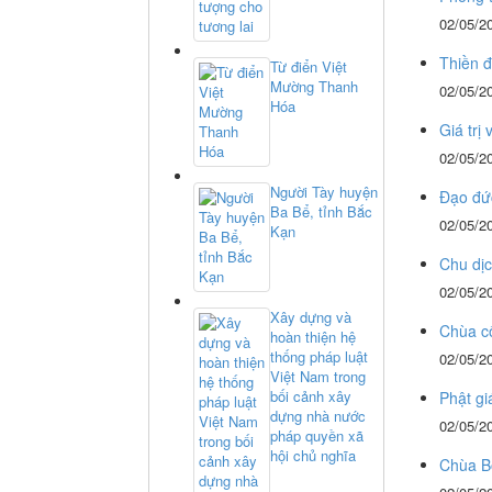
02/05/2
Thiền đ
Từ điển Việt
Mường Thanh
02/05/2
Hóa
Giá trị
02/05/2
Người Tày huyện
Đạo đứ
Ba Bể, tỉnh Bắc
02/05/2
Kạn
Chu dị
02/05/2
Xây dựng và
Chùa c
hoàn thiện hệ
thống pháp luật
02/05/2
Việt Nam trong
bối cảnh xây
Phật g
dựng nhà nước
02/05/2
pháp quyền xã
hội chủ nghĩa
Chùa Bố