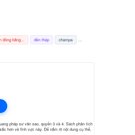
n đồng bằng...
đền tháp
champa
nghi lễ
thuế
ảnh hưở
uang pháp sư văn sao, quyển 3 và 4. Sách phân tích
sắc hơn về lĩnh vực này. Để nắm rõ nội dung cụ thể,