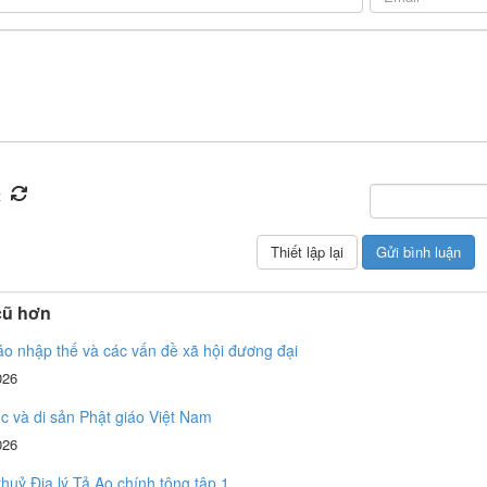
cũ hơn
áo nhập thế và các vấn đề xã hội đương đại
026
úc và di sản Phật giáo Việt Nam
026
huỷ Địa lý Tả Ao chính tông tập 1