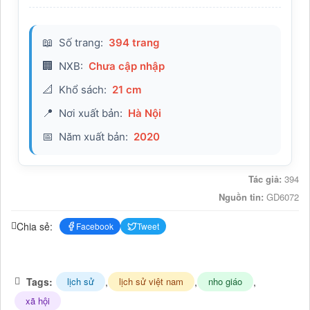
Số trang:
394 trang
📖
NXB:
Chưa cập nhập
🏢
Khổ sách:
21 cm
📐
Nơi xuất bản:
Hà Nội
📍
Năm xuất bản:
2020
📅
Tác giả:
394
Nguồn tin:
GD6072
Chia sẻ:
Facebook
Tweet
Tags:
,
,
,
lịch sử
lịch sử việt nam
nho giáo
xã hội