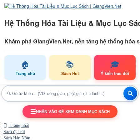
Hệ Thống Hóa Tài Liệu & Mục Lục Sác
Khám phá GiangVien.Net, nền tảng hệ thống hóa sác
🏠
📚
🎓
Trang chủ
Sách Hot
Ý kiến trao đổi
☰
NHẤN VÀO ĐỂ XEM DANH MỤC SÁCH
TOGGLE NAVIGATION
Trang nhất
Sách địa chí
Sách Hán Nôm