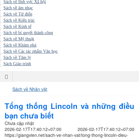
Sách về lĩnh vực Xã hội
Sách về âm nhạc
Sách về Từ điển
Sách về Kiến trúc
Sách về Kinh tế
Sách về bí quyết thành công
Sách về Mỹ thuật
Sách về Khám phá
Sách về Các tác phẩm Văn học
Sách về Tâm lý
Sách Giáo trình
Trang
Sách về Nhân vật
nhất
Tổng thống Lincoln và những điều
bạn chưa biết
Chưa cập nhật
2026-02-17T17:40:12+07:00
2026-02-17T17:40:12+07:00
https://giangvien.net/sach-ve-nhan-vat/tong-thong-lincoln-dieu-