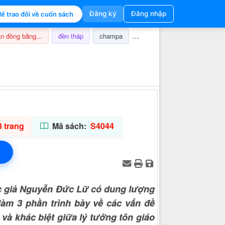
Đăng ký
Đăng nhập
ể trao đổi về cuốn sách
n đồng bằng...
đền tháp
champa
nghi lễ
thuế
ảnh hưở
Thông tin hỗ trợ
 trang
Mã sách:
S4044
ác giả Nguyễn Đức Lữ có dung lượng
làm 3 phần trình bày về các vấn đề
 và khác biệt giữa lý tưởng tôn giáo