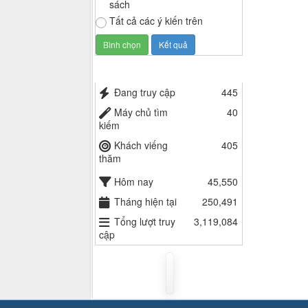
sách
Tất cả các ý kiến trên
Thống kê truy cập
Đang truy cập
445
Máy chủ tìm
40
kiếm
Khách viếng
405
thăm
Hôm nay
45,550
Tháng hiện tại
250,491
Tổng lượt truy
3,119,084
cập