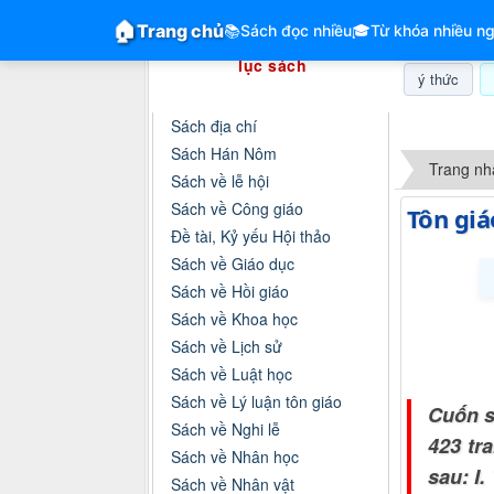
GiangVien.Net - Hệ thống hóa tài liệu &
🏠
Trang chủ
📚
Sách đọc nhiều
🎓
Từ khóa nhiều ng
Hệ thống hóa tài liệu & mục
lục sách
ý thức
Danh mục sách
Sách địa chí
Thứ năm, 0
Sách Hán Nôm
Trang nh
Sách về lễ hội
Sách về Công giáo
Tôn giá
Đề tài, Kỷ yếu Hội thảo
Sách về Giáo dục
Sách về Hồi giáo
Sách về Khoa học
Sách về Lịch sử
Sách về Luật học
Sách về Lý luận tôn giáo
Cuốn s
Sách về Nghi lễ
423 tr
Sách về Nhân học
sau: I
Sách về Nhân vật