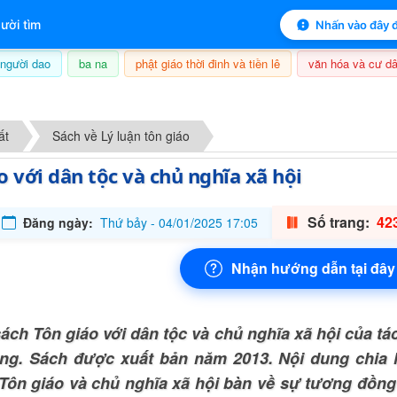
 mục lục sách
ười tìm
Nhấn vào đây đ
người dao
ba na
phật giáo thời đinh và tiền lê
văn hóa và cư dâ
6/08/2026, 17:55
ất
Sách về Lý luận tôn giáo
o với dân tộc và chủ nghĩa xã hội
Số trang:
423
Đăng ngày:
Thứ bảy - 04/01/2025 17:05
Nhận hướng dẫn tại đây
ách Tôn giáo với dân tộc và chủ nghĩa xã hội của t
ang. Sách được xuất bản năm 2013. Nội dung chia 
. Tôn giáo và chủ nghĩa xã hội bàn về sự tương đồng