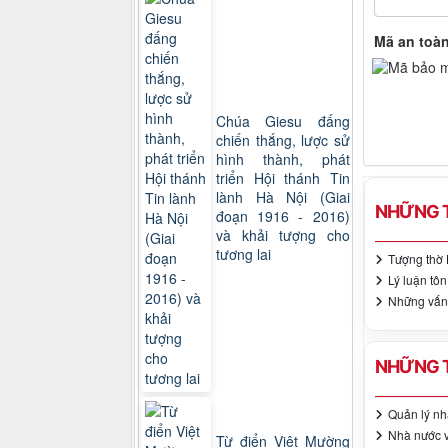
Mã an toà
Chúa Giesu đấng
chiến thắng, lược sử
hình thành, phát
triển Hội thánh Tin
lành Hà Nội (Giai
NHỮNG T
đoạn 1916 - 2016)
và khải tượng cho
tương lai
Tượng thờ 
Lý luận tôn
Những vấn đ
NHỮNG T
Quản lý nh
Nhà nước v
Từ điển Việt Mường