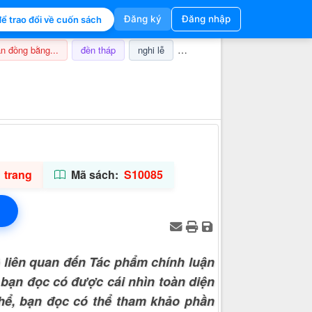
Đăng ký
Đăng nhập
ể trao đổi về cuốn sách
n đồng bằng...
đền tháp
nghi lễ
champa
thuế
ảnh hưở
Thông tin hỗ trợ
 trang
Mã sách:
S10085
 liên quan đến Tác phẩm chính luận
 bạn đọc có được cái nhìn toàn diện
thể, bạn đọc có thể tham khảo phần