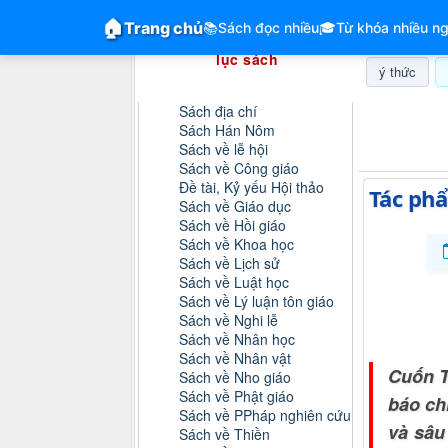
GiangVien.Net - Hệ thống hóa tài liệu &
🏠
Trang chủ
📚
Sách đọc nhiều
🎓
Từ khóa nhiều ng
Hệ thống hóa tài liệu & mục
lục sách
ý thức
Danh mục sách
Sách địa chí
Thứ bảy, 0
Sách Hán Nôm
Sách về lễ hội
Sách về Công giáo
Đề tài, Kỷ yếu Hội thảo
Tác phẩ
Sách về Giáo dục
Sách về Hồi giáo
Sách về Khoa học
Sách về Lịch sử
Sách về Luật học
Sách về Lý luận tôn giáo
Sách về Nghi lễ
Sách về Nhân học
Sách về Nhân vật
Cuốn T
Sách về Nho giáo
Sách về Phật giáo
báo ch
Sách về PPháp nghiên cứu
và sâu
Sách về Thiền