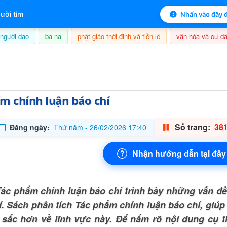
 mục lục sách
ười tìm
Nhấn vào đây đ
người dao
ba na
phật giáo thời đinh và tiền lê
văn hóa và cư dâ
8/08/2026, 20:23
m chính luận báo chí
Số trang:
381
Đăng ngày:
Thứ năm - 26/02/2026 17:40
Nhận hướng dẫn tại đây
ác phẩm chính luận báo chí trình bày những vấn đề
í. Sách phân tích Tác phẩm chính luận báo chí, giúp
 sắc hơn về lĩnh vực này. Để nắm rõ nội dung cụ 