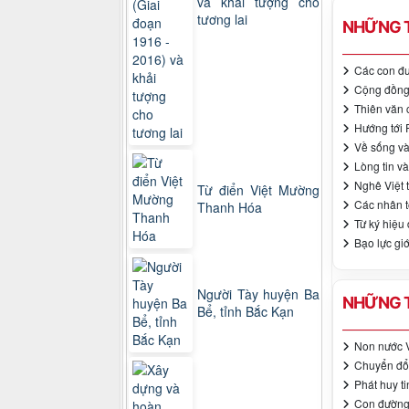
và khải tượng cho
tương lai
NHỮNG T
Các con đư
Cộng đồng 
Thiên văn 
Hướng tới 
Về sống và
Lòng tin và
Nghê Việt 
Từ điển Việt Mường
Các nhân t
Thanh Hóa
Từ ký hiệu
Bạo lực gi
Người Tày huyện Ba
NHỮNG T
Bể, tỉnh Bắc Kạn
Non nước V
Chuyển đổ
Phát huy t
Con đường 