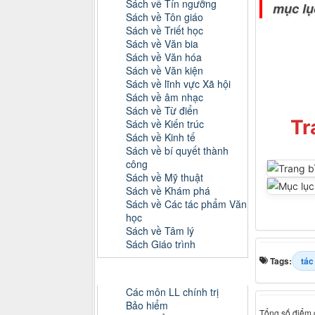
Sách về Tín ngưỡng
mục lụ
Sách về Tôn giáo
Sách về Triết học
Sách về Văn bia
Sách về Văn hóa
Sách về Văn kiện
Sách về lĩnh vực Xã hội
Sách về âm nhạc
Sách về Từ điển
Tr
Sách về Kiến trúc
Sách về Kinh tế
Sách về bí quyết thành
công
Sách về Mỹ thuật
Sách về Khám phá
Sách về Các tác phẩm Văn
học
Sách về Tâm lý
Sách Giáo trình
Tags:
tác
Danh mục Tiểu luận, Đồ án
Các môn LL chính trị
Bảo hiểm
Tổng số điểm c