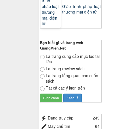
Giáo trình pháp luật
thương mại điện tử
Thăm dò ý kiến
Bạn biết gì về trang web
GiangVien.Net
Là trang cung cấp mục lục tài
liệu
Là trang rewiew sách
Là trang tổng quan các cuốn
sách
Tất cả các ý kiến trên
Thống kê truy cập
Đang truy cập
249
Máy chủ tìm
64