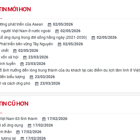
IN MỚI HƠN
ờng phát triển của Asean
02/05/2026
người Việt Nam ở nước ngoài
02/05/2026
cổ ứng dụng trong đời sống hằng ngày (2021-2030)
02/05/2026
Phát triển bền vững Tây Nguyên
02/05/2026
 chết
02/05/2026
 vốn xã hội
23/03/2026
tinh tuyển
23/03/2026
ố ảnh hưởng đến lòng trung thành của du khách tại các điểm du lịch tâm linh ở Vi
 đến biểu tượng
23/03/2026
ới và cách ứng phó
23/03/2026
IN CŨ HƠN
iệt Nam 63 tỉnh thành
17/02/2026
i số ứng dụng
17/02/2026
inh thần
17/02/2026
tương lai
17/02/2026