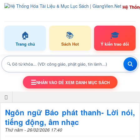
Hệ Thốn
🏠
📚
🎓
Trang chủ
Sách Hot
Ý kiến trao đổi
☰
NHẤN VÀO ĐỂ XEM DANH MỤC SÁCH
TOGGLE NAVIGATION
Ngôn ngữ Báo phát thanh- Lời nói,
tiếng động, âm nhạc
Thứ năm - 26/02/2026 17:40