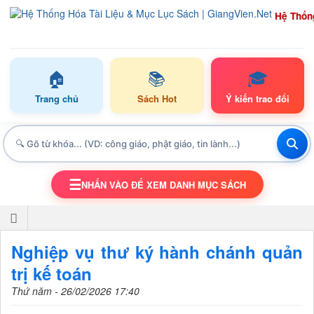
Hệ Thốn
🏠
📚
🎓
Trang chủ
Sách Hot
Ý kiến trao đổi
☰
NHẤN VÀO ĐỂ XEM DANH MỤC SÁCH
TOGGLE NAVIGATION
Nghiệp vụ thư ký hành chánh quản
trị kế toán
Thứ năm - 26/02/2026 17:40