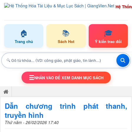
Hệ Thốn
🏠
📚
🎓
Trang chủ
Sách Hot
Ý kiến trao đổi
☰
NHẤN VÀO ĐỂ XEM DANH MỤC SÁCH
TOGGLE NAVIGATION
Dẫn chương trình phát thanh,
truyền hình
Thứ năm - 26/02/2026 17:40