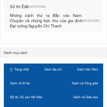
Sử thi Êđê
(02/05/2025)
Những cánh thư ra Bắc vào Nam:
Chuyện về những bức thư của gia đình
(02/05/2025)
Đại tướng Nguyễn Chí Thanh
Danh mục sách
Trang nhất
Sách địa chí
Sách Hán Nôm
Sách về lễ hội
Sách về Công giáo
Đề tài, Kỷ yếu Hội thảo
Sách về Giáo dục