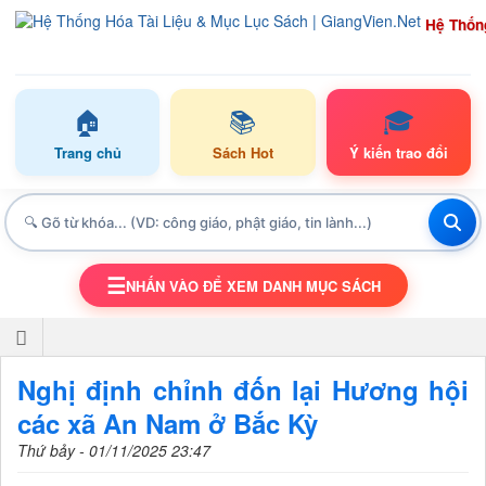
Hệ Thốn
🏠
📚
🎓
Trang chủ
Sách Hot
Ý kiến trao đổi
☰
NHẤN VÀO ĐỂ XEM DANH MỤC SÁCH
TOGGLE NAVIGATION
Nghị định chỉnh đốn lại Hương hội
các xã An Nam ở Bắc Kỳ
Thứ bảy - 01/11/2025 23:47