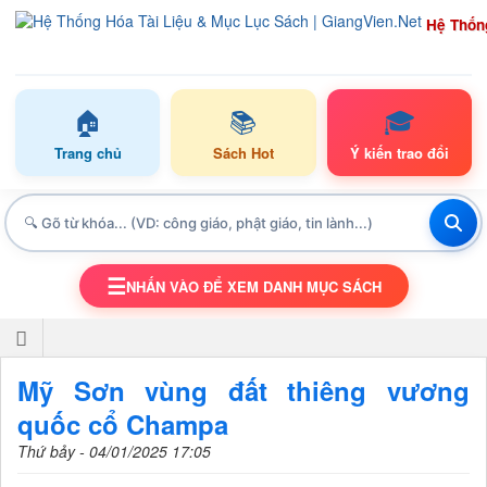
Hệ Thốn
🏠
📚
🎓
Trang chủ
Sách Hot
Ý kiến trao đổi
☰
NHẤN VÀO ĐỂ XEM DANH MỤC SÁCH
TOGGLE NAVIGATION
Mỹ Sơn vùng đất thiêng vương
quốc cổ Champa
Thứ bảy - 04/01/2025 17:05