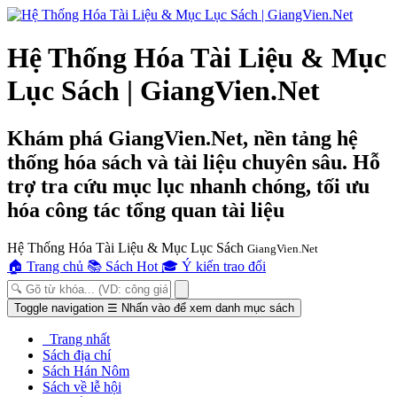
Hệ Thống Hóa Tài Liệu & Mục
Lục Sách | GiangVien.Net
Khám phá GiangVien.Net, nền tảng hệ
thống hóa sách và tài liệu chuyên sâu. Hỗ
trợ tra cứu mục lục nhanh chóng, tối ưu
hóa công tác tổng quan tài liệu
Hệ Thống Hóa Tài Liệu & Mục Lục Sách
GiangVien.Net
🏠
Trang chủ
📚
Sách Hot
🎓
Ý kiến trao đổi
Toggle navigation
☰
Nhấn vào để xem danh mục sách
Trang nhất
Sách địa chí
Sách Hán Nôm
Sách về lễ hội