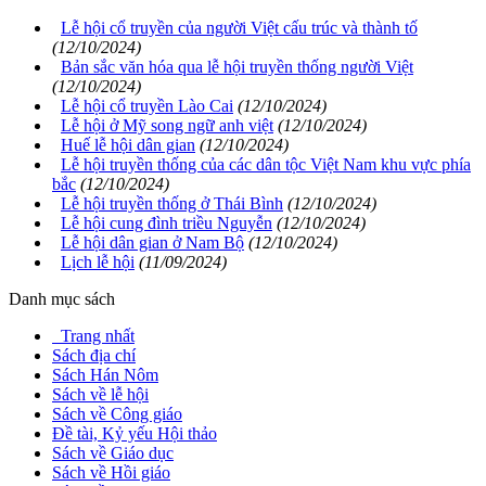
Lễ hội cổ truyền của người Việt cấu trúc và thành tố
(12/10/2024)
Bản sắc văn hóa qua lễ hội truyền thống người Việt
(12/10/2024)
Lễ hội cổ truyền Lào Cai
(12/10/2024)
Lễ hội ở Mỹ song ngữ anh việt
(12/10/2024)
Huế lễ hội dân gian
(12/10/2024)
Lễ hội truyền thống của các dân tộc Việt Nam khu vực phía
bắc
(12/10/2024)
Lễ hội truyền thống ở Thái Bình
(12/10/2024)
Lễ hội cung đình triều Nguyễn
(12/10/2024)
Lễ hội dân gian ở Nam Bộ
(12/10/2024)
Lịch lễ hội
(11/09/2024)
Danh mục sách
Trang nhất
Sách địa chí
Sách Hán Nôm
Sách về lễ hội
Sách về Công giáo
Đề tài, Kỷ yếu Hội thảo
Sách về Giáo dục
Sách về Hồi giáo