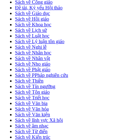
Sách về Công giáo
Đề tài, Kỷ yếu Hội thảo
Sách về Giáo dục
Sách về Hồi giáo
Sách về Khoa học
Sách về Lịch sử
Sách về Luật học
Sách về Lý luận tôn giáo
Sách về Nghi lễ
Sách về Nhân học
Sách về Nhân vật
Sách về Nho giáo
Sách về Phật giáo
Sách về PPháp nghiên cứu
Sách về Thiền
Sách về Tín ngưỡng
Sách về Tôn giáo
Sách về Triết học
Sách về Văn bia
Sách về Văn hóa
Sách về Văn kiện
Sách về lĩnh vực Xã hội
Sách về âm nhạc
Sách về Từ điển
Sách về Kiến trúc