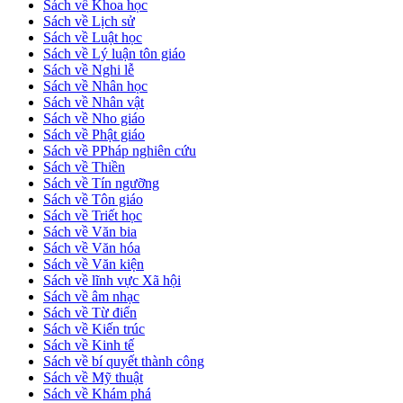
Sách về Khoa học
Sách về Lịch sử
Sách về Luật học
Sách về Lý luận tôn giáo
Sách về Nghi lễ
Sách về Nhân học
Sách về Nhân vật
Sách về Nho giáo
Sách về Phật giáo
Sách về PPháp nghiên cứu
Sách về Thiền
Sách về Tín ngưỡng
Sách về Tôn giáo
Sách về Triết học
Sách về Văn bia
Sách về Văn hóa
Sách về Văn kiện
Sách về lĩnh vực Xã hội
Sách về âm nhạc
Sách về Từ điển
Sách về Kiến trúc
Sách về Kinh tế
Sách về bí quyết thành công
Sách về Mỹ thuật
Sách về Khám phá