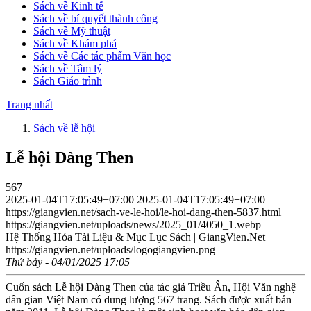
Sách về Kinh tế
Sách về bí quyết thành công
Sách về Mỹ thuật
Sách về Khám phá
Sách về Các tác phẩm Văn học
Sách về Tâm lý
Sách Giáo trình
Trang nhất
Sách về lễ hội
Lễ hội Dàng Then
567
2025-01-04T17:05:49+07:00
2025-01-04T17:05:49+07:00
https://giangvien.net/sach-ve-le-hoi/le-hoi-dang-then-5837.html
https://giangvien.net/uploads/news/2025_01/4050_1.webp
Hệ Thống Hóa Tài Liệu & Mục Lục Sách | GiangVien.Net
https://giangvien.net/uploads/logogiangvien.png
Thứ bảy - 04/01/2025 17:05
Cuốn sách Lễ hội Dàng Then của tác giả Triều Ân, Hội Văn nghệ
dân gian Việt Nam có dung lượng 567 trang. Sách được xuất bản