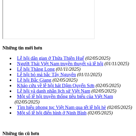
Những tin mới hơn
Lễ hội dân gian ở Thừa Thiên Huế
(02/05/2025)
Người Thái Việt Nam truyền thuyết và lễ hội
(01/11/2025)
Lễ hội Thăng Long
(01/11/2025)
Lễ hội bỏ mả bắc Tây Nguyên
(01/11/2025)
Lễ hội Bắc Giang
(02/05/2025)
Khảo cứu về lễ hội hát Dậm Quyển Sơn
(02/05/2025)
Lễ hội và danh nhân lịch sử Việt Nam
(02/05/2025)
Một số lễ hội truyền thống tiêu biểu của Việt Nam
(02/05/2025)
Tìm hiểu phong tục Việt Nam qua tết lễ hội hè
(02/05/2025)
Một số lễ hội điển hình ở Ninh Bình
(02/05/2025)
Những tin cũ hơn