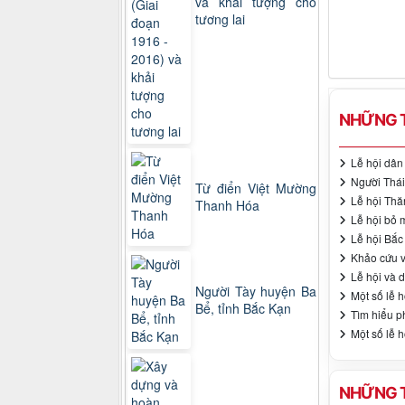
và khải tượng cho
tương lai
NHỮNG T
Lễ hội dân
Người Thái 
Từ điển Việt Mường
Lễ hội Th
Thanh Hóa
Lễ hội bỏ 
Lễ hội Bắc
Khảo cứu v
Lễ hội và 
Người Tày huyện Ba
Một số lễ h
Bể, tỉnh Bắc Kạn
Tìm hiểu ph
Một số lễ h
NHỮNG T