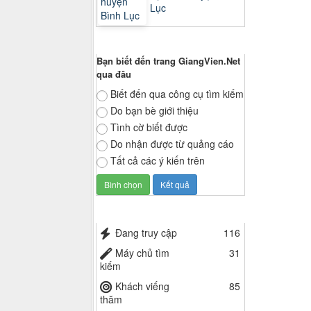
Lục
Thăm dò ý kiến
Bạn biết đến trang GiangVien.Net
qua đâu
Biết đến qua công cụ tìm kiếm
Do bạn bè giới thiệu
Tình cờ biết được
Do nhận được từ quảng cáo
Tất cả các ý kiến trên
Thống kê truy cập
Đang truy cập
116
Máy chủ tìm
31
kiếm
Khách viếng
85
thăm