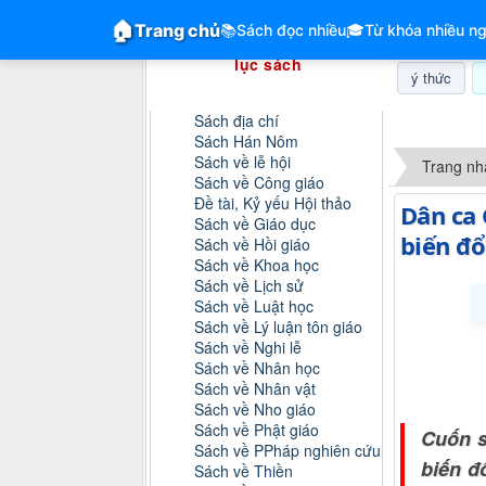
GiangVien.Net - Hệ thống hóa tài liệu &
🏠
Trang chủ
📚
Sách đọc nhiều
🎓
Từ khóa nhiều ng
Hệ thống hóa tài liệu & mục
lục sách
ý thức
Danh mục sách
Sách địa chí
Thứ sáu, 0
Sách Hán Nôm
Sách về lễ hội
Trang nh
Sách về Công giáo
Đề tài, Kỷ yếu Hội thảo
Dân ca 
Sách về Giáo dục
biến đổ
Sách về Hồi giáo
Sách về Khoa học
Sách về Lịch sử
Sách về Luật học
Sách về Lý luận tôn giáo
Sách về Nghi lễ
Sách về Nhân học
Sách về Nhân vật
Sách về Nho giáo
Sách về Phật giáo
Cuốn s
Sách về PPháp nghiên cứu
biến đ
Sách về Thiền