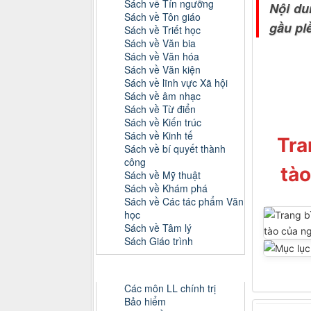
Sách về Tín ngưỡng
Nội du
Sách về Tôn giáo
gầu plề
Sách về Triết học
Sách về Văn bia
Sách về Văn hóa
Sách về Văn kiện
Sách về lĩnh vực Xã hội
Sách về âm nhạc
Sách về Từ điển
Sách về Kiến trúc
Sách về Kinh tế
Tra
Sách về bí quyết thành
công
tào
Sách về Mỹ thuật
Sách về Khám phá
Sách về Các tác phẩm Văn
học
Sách về Tâm lý
Sách Giáo trình
Danh mục Tiểu luận, Đồ án
Các môn LL chính trị
Bảo hiểm