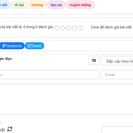
n đổi
lễ hội
hmông
lào cai
truyền thống
ủa bài viết là: 0 trong 0 đánh giá
Click để đánh giá bài viết
Facebook
Tweet
ạn đọc
n