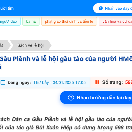
 mục lục sách
ười tìm
Nhấn vào đây đ
người dao
ba na
phật giáo thời đinh và tiền lê
văn hóa và cư dâ
7/08/2026, 06:21
ất
Sách về lễ hội
Gầu Plềnh và lễ hội gầu tào của người HM
i
Số trang:
598
Đăng ngày:
Thứ bảy - 04/01/2025 17:05
Nhận hướng dẫn tại đây
ách Dân ca Gầu Plềnh và lễ hội gầu tào của ngườ
ổi của tác giả Bùi Xuân Hiệp có dung lượng 598 t