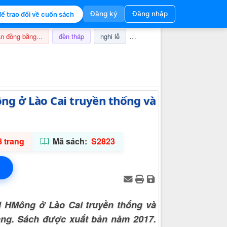
Đăng ký
Đăng nhập
ể trao đổi về cuốn sách
n đồng bằng...
đền tháp
nghi lễ
champa
thuế
ảnh hưở
Thông tin hỗ trợ
ông ở Lào Cai truyền thống và
 trang
Mã sách:
S2823
i HMông ở Lào Cai truyền thống và
rang. Sách được xuất bản năm 2017.