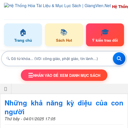
Hệ Thốn
🏠
📚
🎓
Trang chủ
Sách Hot
Ý kiến trao đổi
☰
NHẤN VÀO ĐỂ XEM DANH MỤC SÁCH
TOGGLE NAVIGATION
Những khả năng kỳ diệu của con
người
Thứ bảy - 04/01/2025 17:05