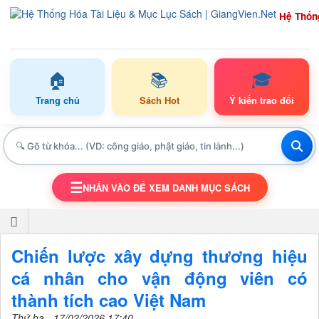
Hệ Thốn
🏠
📚
🎓
Trang chủ
Sách Hot
Ý kiến trao đổi
☰
NHẤN VÀO ĐỂ XEM DANH MỤC SÁCH
TOGGLE NAVIGATION
Chiến lược xây dựng thương hiệu
cá nhân cho vận động viên có
thành tích cao Việt Nam
Thứ ba - 17/02/2026 17:40