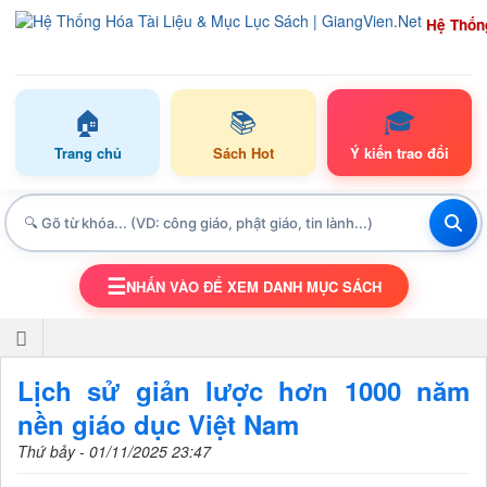
Hệ Thốn
🏠
📚
🎓
Trang chủ
Sách Hot
Ý kiến trao đổi
☰
NHẤN VÀO ĐỂ XEM DANH MỤC SÁCH
TOGGLE NAVIGATION
Lịch sử giản lược hơn 1000 năm
nền giáo dục Việt Nam
Thứ bảy - 01/11/2025 23:47