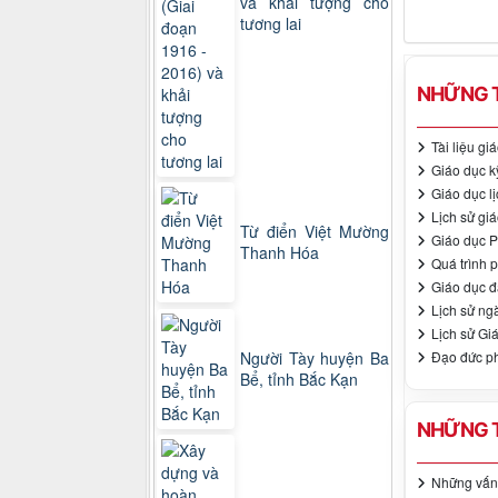
và khải tượng cho
tương lai
NHỮNG T
Tài liệu g
Giáo dục kỹ
Giáo dục l
Lịch sử gi
Từ điển Việt Mường
Giáo dục P
Thanh Hóa
Quá trình 
Giáo dục đ
Lịch sử ng
Lịch sử Gi
Đạo đức phậ
Người Tày huyện Ba
Bể, tỉnh Bắc Kạn
NHỮNG T
Những vấn đ