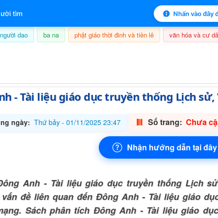
 mục lục sách
ười tìm
Nhấn vào đây đ
người dao
ba na
phật giáo thời đinh và tiền lê
văn hóa và cư dâ
6/08/2026, 20:27
h - Tài liệu giáo dục truyền thống Lịch sử
Số trang:
Chưa cập
ng ngày:
Thứ bảy - 01/11/2025 23:47
Nhận hướng dẫn tại đây
ông Anh - Tài liệu giáo dục truyền thống Lịch s
vấn đề liên quan đến Đông Anh - Tài liệu giáo dụ
ạng. Sách phân tích Đông Anh - Tài liệu giáo dục