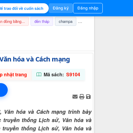
Đăng ký
Đăng nhập
ể trao đổi về cuốn sách
n đồng bằng...
đền tháp
champa
nghi lễ
thuế
ảnh hưở
Thông tin hỗ trợ
, Văn hóa và Cách mạng
 nhật trang
Mã sách:
S9104
ử, Văn hóa và Cách mạng trình bày
c truyền thống Lịch sử, Văn hóa và
 truyền thống Lịch sử, Văn hóa và