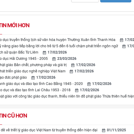
IN MỚI HƠN
iáo dục truyền thống lịch sử văn hóa huyện Thường Xuân tỉnh Thanh Hóa
17/0
 năng giao tiếp bằng lời cho trẻ từ 5 đến 6 tuối chậm phát triển ngôn ngữ
17/
ịch sử quận Bắc Từ Liêm
17/02/2026
áo dục Hải Dương 1945 - 2005
23/03/2026
hật giáo Bản chất, phương pháp và giá trị
17/02/2026
phát triển giáo dục nghề nghiệp Việt Nam
17/02/2026
ạo đức phật giáo
17/02/2026
ành giáo dục và đào tạo tỉnh Cao Bằng 1945 - 2020
17/02/2026
áo dục và đào tạo tỉnh Lai Châu 1953 - 2018
17/02/2026
t giáo với công tác giáo dục thanh, thiếu niên tín đồ phật giáo Thừa thiên huế hiệ
IN CŨ HƠN
ề về triết lý giáo dục Việt Nam từ truyền thống đến hiện đại
01/11/2025