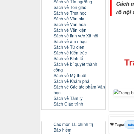
Sách về Tín ngưỡng
Cách m
Sách về Tôn giáo
rõ nội
Sách về Triết học
Sách về Văn bia
Sách về Văn hóa
Sách về Văn kiện
Sách về lĩnh vực Xã hội
Sách về âm nhạc
Sách về Từ điển
Sách về Kiến trúc
Sách về Kinh tế
Tr
Sách về bí quyết thành
công
Sách về Mỹ thuật
Sách về Khám phá
Sách về Các tác phẩm Văn
học
Sách về Tâm lý
Sách Giáo trình
Danh mục Tiểu luận, Đồ án
Các môn LL chính trị
Tags:
cá
Bảo hiểm