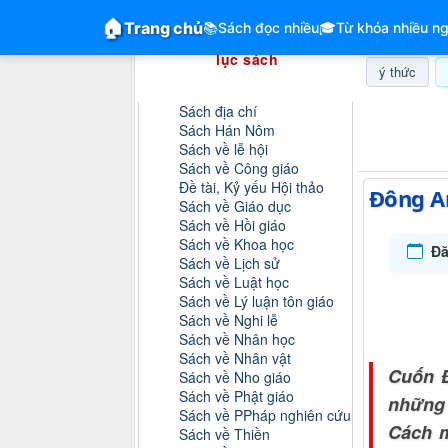
GiangVien.Net - Hệ thống hóa tài liệu &
🏠
Trang chủ
📚
Sách đọc nhiều
🎓
Từ khóa nhiều ng
Hệ thống hóa tài liệu & mục
lục sách
ý thức
Danh mục sách
Sách địa chí
Thứ năm, 0
Sách Hán Nôm
Sách về lễ hội
Sách về Công giáo
Đề tài, Kỷ yếu Hội thảo
Đông An
Sách về Giáo dục
Sách về Hồi giáo
Sách về Khoa học
Đă
Sách về Lịch sử
Sách về Luật học
Sách về Lý luận tôn giáo
Sách về Nghi lễ
Sách về Nhân học
Sách về Nhân vật
Cuốn Đ
Sách về Nho giáo
Sách về Phật giáo
những 
Sách về PPháp nghiên cứu
Cách m
Sách về Thiền