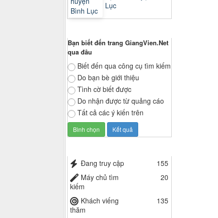
Lục
Thăm dò ý kiến
Bạn biết đến trang GiangVien.Net
qua đâu
Biết đến qua công cụ tìm kiếm
Do bạn bè giới thiệu
Tình cờ biết được
Do nhận được từ quảng cáo
Tất cả các ý kiến trên
Thống kê truy cập
Đang truy cập
155
Máy chủ tìm
20
kiếm
Khách viếng
135
thăm