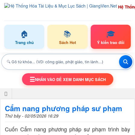
Hệ Thốn
🏠
📚
🎓
Trang chủ
Sách Hot
Ý kiến trao đổi
☰
NHẤN VÀO ĐỂ XEM DANH MỤC SÁCH
TOGGLE NAVIGATION
Cẩm nang phương pháp sư phạm
Thứ bảy - 02/05/2026 16:29
Cuốn Cẩm nang phương pháp sư phạm trình bày