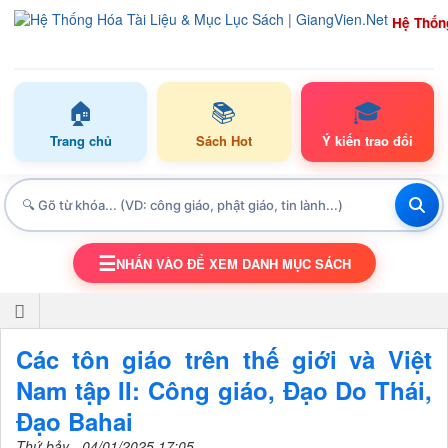
Hệ Thốn
🏠
📚
🎓
Trang chủ
Sách Hot
Ý kiến trao đổi
☰
NHẤN VÀO ĐỂ XEM DANH MỤC SÁCH
TOGGLE NAVIGATION
Các tôn giáo trên thế giới và Việt
Nam tập II: Công giáo, Đạo Do Thái,
Đạo Bahai
Thứ bảy - 04/01/2025 17:05