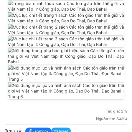
Tác giả:
279
Nguồn tin:
S4394
Chia sẻ:
Facebook
Tweet