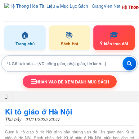
Hệ Thốn
🏠
📚
🎓
Trang chủ
Sách Hot
Ý kiến trao đổi
☰
NHẤN VÀO ĐỂ XEM DANH MỤC SÁCH
TOGGLE NAVIGATION
Ki tô giáo ở Hà Nội
Thứ bảy - 01/11/2025 23:47
Cuốn Ki tô giáo ở Hà Nội trình bày những vấn đề liên quan đến Ki tô
giáo ở Hà Nội. Sách phân tích Ki tô giáo ở Hà Nội, giúp bạn đọc có