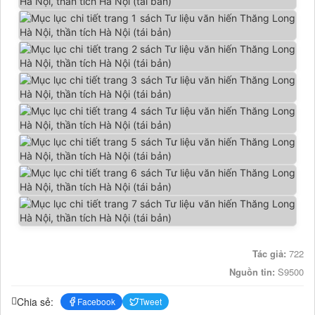
Tác giả:
722
Nguồn tin:
S9500
Chia sẻ:
Facebook
Tweet