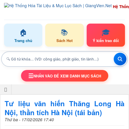
Hệ Thốn
🏠
📚
🎓
Trang chủ
Sách Hot
Ý kiến trao đổi
☰
NHẤN VÀO ĐỂ XEM DANH MỤC SÁCH
TOGGLE NAVIGATION
Tư liệu văn hiến Thăng Long Hà
Nội, thần tích Hà Nội (tái bản)
Thứ ba - 17/02/2026 17:40