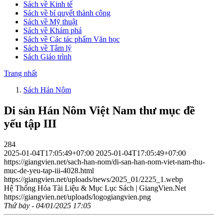
Sách về Kinh tế
Sách về bí quyết thành công
Sách về Mỹ thuật
Sách về Khám phá
Sách về Các tác phẩm Văn học
Sách về Tâm lý
Sách Giáo trình
Trang nhất
Sách Hán Nôm
Di sản Hán Nôm Việt Nam thư mục đề
yếu tập III
284
2025-01-04T17:05:49+07:00
2025-01-04T17:05:49+07:00
https://giangvien.net/sach-han-nom/di-san-han-nom-viet-nam-thu-
muc-de-yeu-tap-iii-4028.html
https://giangvien.net/uploads/news/2025_01/2225_1.webp
Hệ Thống Hóa Tài Liệu & Mục Lục Sách | GiangVien.Net
https://giangvien.net/uploads/logogiangvien.png
Thứ bảy - 04/01/2025 17:05