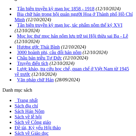
Tân biên truyền kỳ mạn lục 1858 - 1918
(12/10/2024)
Bia chữ hán trong hội quán người Hoa ở Thành phố Hồ Chí
Minh
(12/10/2024)
Tân biên truyền kỳ mạn lục, tác phẩm nôm thế kỷ XVI
(12/10/2024)
Mục lục thư mục hán nôm lưu trữ tại Hội thừa sai Ba - Lê
(12/10/2024)
Hương ước Thái Bình
(12/10/2024)
3000 hoành phi, câu đối hán nôm
(12/10/2024)
Châu bản triều Tự Đức
(12/10/2024)
Truyện điển tích
(12/10/2024)
Lược khảo, tra cứu học chế, quan chế ở Việt Nam từ 1945
về trước
(12/10/2024)
Văn pháp chữ Hán
(28/09/2024)
Danh mục sách
Trang nhất
Sách địa chí
Sách Hán Nôm
Sách về lễ hội
Sách về Công giáo
Đề tài, Kỷ yếu Hội thảo
Sách về Giáo dục