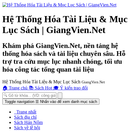
Hệ Thống Hóa Tài Liệu & Mục
Lục Sách | GiangVien.Net
Khám phá GiangVien.Net, nền tảng hệ
thống hóa sách và tài liệu chuyên sâu. Hỗ
trợ tra cứu mục lục nhanh chóng, tối ưu
hóa công tác tổng quan tài liệu
Hệ Thống Hóa Tài Liệu & Mục Lục Sách
GiangVien.Net
🏠
Trang chủ
📚
Sách Hot
🎓
Ý kiến trao đổi
Toggle navigation
☰
Nhấn vào để xem danh mục sách
Trang nhất
Sách địa chí
Sách Hán Nôm
Sách về lễ hội