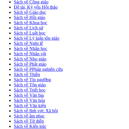
Sách về Công giáo
Đề tài, Kỷ yếu Hội thảo
Sách về Giáo dục
Sách về Hồi giáo
Sách về Khoa học
Sách về Lịch sử
Sách về Luật học
Sách về Lý luận tôn giáo
Sách về Nghi lễ
Sách về Nhân học
Sách về Nhân vật
Sách về Nho giáo
Sách về Phật giáo
Sách về PPháp nghiên cứu
Sách về Thiền
Sách về Tín ngưỡng
Sách về Tôn giáo
Sách về Triết học
Sách về Văn bia
Sách về Văn hóa
Sách về Văn kiện
Sách về lĩnh vực Xã hội
Sách về âm nhạc
Sách về Từ điển
Sách về Kiến trúc