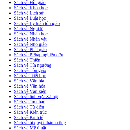
Sách về Hồi giáo
Sách về Khoa học
Sách về Lịch sử
Sách về Luật học
Sách về Lý luận tôn giáo
Sách về Nghi lễ
Sách về Nhân học
Sách về Nhân vật
Sách về Nho giáo
Sách về Phật giáo
Sách về PPháp nghiên cứu
Sách về Thiền
Sách về Tín ngưỡng
Sách về Tôn giáo
Sách về Triết học
Sách về Văn bia
Sách về Văn hóa
Sách về Văn kiện
Sách về lĩnh vực Xã hội
Sách về âm nhạc
Sách về Từ điển
Sách về Kiến trúc
Sách về Kinh tế
Sách về bí quyết thành công
Sách về Mỹ thuật