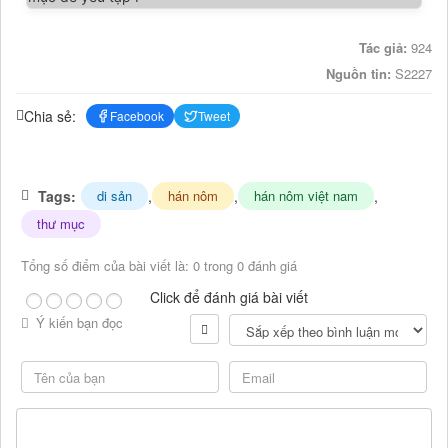
Tác giả:
924
Nguồn tin:
S2227
Chia sẻ:
Facebook
Tweet
Tags:
,
,
,
di sản
hán nôm
hán nôm việt nam
thư mục
Tổng số điểm của bài viết là: 0 trong 0 đánh giá
Click để đánh giá bài viết
Ý kiến bạn đọc