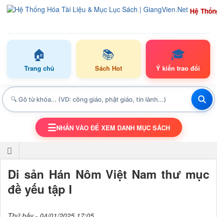
Hệ Thốn
🏠
📚
🎓
Trang chủ
Sách Hot
Ý kiến trao đổi
☰
NHẤN VÀO ĐỂ XEM DANH MỤC SÁCH
TOGGLE NAVIGATION
Di sản Hán Nôm Việt Nam thư mục
đề yếu tập I
Thứ bảy - 04/01/2025 17:05