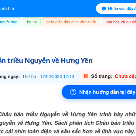
 mục lục sách
ười tìm
Nhấn vào đây đ
người dao
ba na
phật giáo thời đinh và tiền lê
văn hóa và cư dâ
8/08/2026, 14:39
ản triều Nguyễn về Hưng Yên
Số trang:
Chưa cập
ăng ngày:
Thứ ba - 17/02/2026 17:40
Nhận hướng dẫn tại đây
hâu bản triều Nguyễn về Hưng Yên trình bày nhữ
Nguyễn về Hưng Yên. Sách phân tích Châu bản triề
c cái nhìn toàn diện và sâu sắc hơn về lĩnh vực này