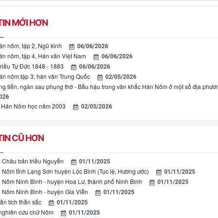
IN MỚI HƠN
n nôm, tập 2, Ngũ kinh
06/06/2026
n nôm, tập 4, Hán văn Việt Nam
06/06/2026
riều Tự Đức 1848 - 1883
06/06/2026
n nôm tập 3, hán văn Trung Quốc
02/05/2026
ng tiến, ngàn sau phụng thờ - Bầu hậu trong văn khắc Hán Nôm ở một số địa phư
026
 Hán Nôm học năm 2003
02/05/2026
IN CŨ HƠN
 Châu bản triều Nguyễn
01/11/2025
 Nôm tỉnh Lạng Sơn huyện Lộc Bình (Tục lệ, Hương ước)
01/11/2025
 Nôm Ninh Bình - huyện Hoa Lư, thành phố Ninh Bình
01/11/2025
 Nôm Ninh Bình - huyện Gia Viễn
01/11/2025
ần tích thần sắc
01/11/2025
nghiên cứu chữ Nôm
01/11/2025