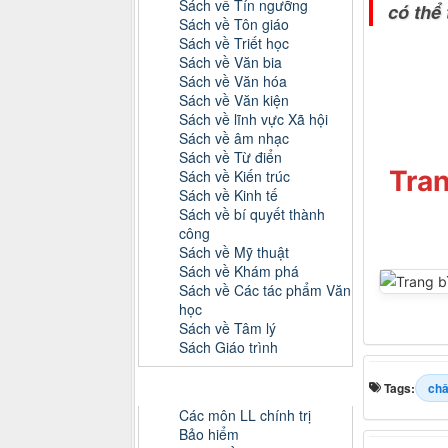
Sách về Tín ngưỡng
có thể
Sách về Tôn giáo
Sách về Triết học
Sách về Văn bia
Sách về Văn hóa
Sách về Văn kiện
Sách về lĩnh vực Xã hội
Sách về âm nhạc
Sách về Từ điển
Tran
Sách về Kiến trúc
Sách về Kinh tế
Sách về bí quyết thành
công
Sách về Mỹ thuật
Sách về Khám phá
Sách về Các tác phẩm Văn
học
Sách về Tâm lý
Sách Giáo trình
Danh mục Tiểu luận, Đồ án
Tags:
châ
Các môn LL chính trị
Bảo hiểm