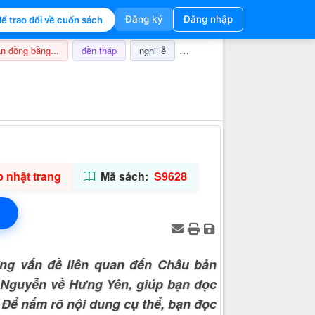
Đăng ký
Đăng nhập
ể trao đổi về cuốn sách
n đồng bằng...
đền tháp
nghi lễ
champa
thuế
ảnh hưở
Thông tin hỗ trợ
 nhật trang
Mã sách:
S9628
ng vấn đề liên quan đến Châu bản
u Nguyễn về Hưng Yên, giúp bạn đọc
. Để nắm rõ nội dung cụ thể, bạn đọc