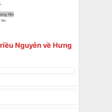
.
g Yên
triều Nguyễn về Hưng