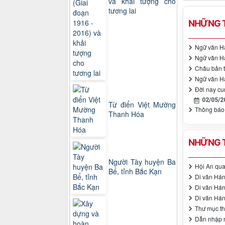
và khải tượng cho
tương lai
NHỮNG T
Ngữ văn Há
Ngữ văn Há
Châu bản t
Ngữ văn Há
Đời nay cu
02/05/2
Từ điển Việt Mường
Thông báo
Thanh Hóa
NHỮNG T
Người Tày huyện Ba
Hội An qua
Bể, tỉnh Bắc Kạn
Di văn Hán
Di văn Hán
Di văn Hán
Thư mục th
Dẫn nhập 