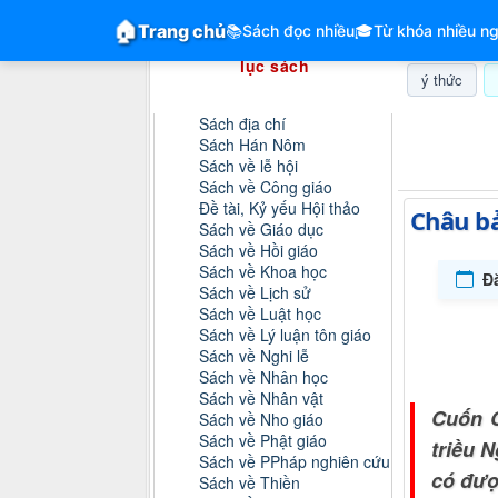
GiangVien.Net - Hệ thống hóa tài liệu &
🏠
Trang chủ
📚
Sách đọc nhiều
🎓
Từ khóa nhiều ng
Hệ thống hóa tài liệu & mục
lục sách
ý thức
Danh mục sách
Sách địa chí
Thứ bảy, 0
Sách Hán Nôm
Sách về lễ hội
Sách về Công giáo
Đề tài, Kỷ yếu Hội thảo
Châu b
Sách về Giáo dục
Sách về Hồi giáo
Sách về Khoa học
Đ
Sách về Lịch sử
Sách về Luật học
Sách về Lý luận tôn giáo
Sách về Nghi lễ
Sách về Nhân học
Sách về Nhân vật
Cuốn C
Sách về Nho giáo
Sách về Phật giáo
triều 
Sách về PPháp nghiên cứu
có đượ
Sách về Thiền