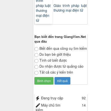
Giáo trình pháp luật
thương mại điện tử
Thăm dò ý kiến
Bạn biết đến trang GiangVien.Net
qua đâu
Biết đến qua công cụ tìm kiếm
Do bạn bè giới thiệu
Tình cờ biết được
Do nhận được từ quảng cáo
Tất cả các ý kiến trên
Thống kê truy cập
Đang truy cập
92
Máy chủ tìm
14
kiếm