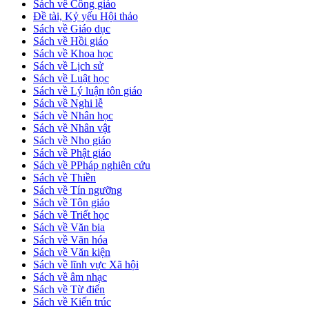
Sách về Công giáo
Đề tài, Kỷ yếu Hội thảo
Sách về Giáo dục
Sách về Hồi giáo
Sách về Khoa học
Sách về Lịch sử
Sách về Luật học
Sách về Lý luận tôn giáo
Sách về Nghi lễ
Sách về Nhân học
Sách về Nhân vật
Sách về Nho giáo
Sách về Phật giáo
Sách về PPháp nghiên cứu
Sách về Thiền
Sách về Tín ngưỡng
Sách về Tôn giáo
Sách về Triết học
Sách về Văn bia
Sách về Văn hóa
Sách về Văn kiện
Sách về lĩnh vực Xã hội
Sách về âm nhạc
Sách về Từ điển
Sách về Kiến trúc