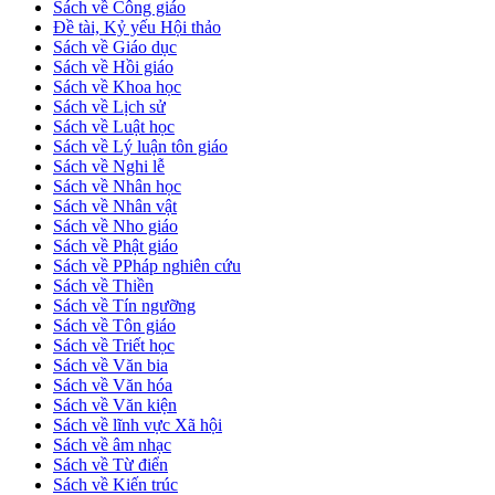
Sách về Công giáo
Đề tài, Kỷ yếu Hội thảo
Sách về Giáo dục
Sách về Hồi giáo
Sách về Khoa học
Sách về Lịch sử
Sách về Luật học
Sách về Lý luận tôn giáo
Sách về Nghi lễ
Sách về Nhân học
Sách về Nhân vật
Sách về Nho giáo
Sách về Phật giáo
Sách về PPháp nghiên cứu
Sách về Thiền
Sách về Tín ngưỡng
Sách về Tôn giáo
Sách về Triết học
Sách về Văn bia
Sách về Văn hóa
Sách về Văn kiện
Sách về lĩnh vực Xã hội
Sách về âm nhạc
Sách về Từ điển
Sách về Kiến trúc