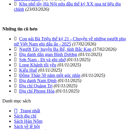
Khu phố tây Hà Nội nửa đầu thế kỷ XX qua tư liệu địa
chính
(23/03/2026)
Những tin cũ hơn
Con gái Bà Triệu thế kỷ 21 - Chuyện về những người phụ
nữ Việt Nam ghi dấu ấn - 2025
(17/02/2026)
Người Tày huyện Ba Bể, tỉnh Bắc Kạn
(17/02/2026)
Địa danh dân gian Bình Dương
(01/11/2025)
Sơn Nam - Đi và ghi nhớ
(01/11/2025)
Long Khánh tôi yêu
(01/11/2025)
Kiểu Huế
(01/11/2025)
Đồng Tháp 50 năm một góc nhìn
(01/11/2025)
Địa danh Nam Định
(01/11/2025)
Địa chí Quảng Trị
(01/11/2025)
Địa chí Phong Hóa
(01/11/2025)
Danh mục sách
Trang nhất
Sách địa chí
Sách Hán Nôm
Sách về lễ hội