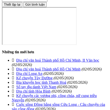
Những tin mới hơn
Địa chí văn hoá Thành phố Hồ Chí Minh, II Văn học
(02/05/2026)
Địa chí văn hoá Thành phố Hồ Chí Minh
(02/05/2026)
Địa chí Long An
(02/05/2026)
Kể chuyện Tùy Đường
(02/05/2026)
Bia khuyến học tỉnh Thanh Hoá
(02/05/2026)
Sổ tay địa danh Việt Nam
(02/05/2026)
Địa chí tỉnh Hòa Bình
(02/05/2026)
Kể chuyện các vương phi, công chúa, nữ cung triều
Nguyễn
(02/05/2026)
Cuộc sống Đồng bằng sông Cửu Long - Câu chuyện của
sáu cộng đồng
(02/05/2026)