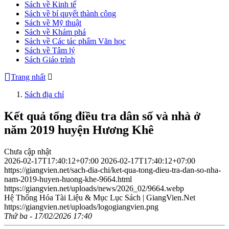
Sách về Kinh tế
Sách về bí quyết thành công
Sách về Mỹ thuật
Sách về Khám phá
Sách về Các tác phẩm Văn học
Sách về Tâm lý
Sách Giáo trình
Trang nhất
Sách địa chí
Kết quả tổng điều tra dân số và nhà ở
năm 2019 huyện Hương Khê
Chưa cập nhật
2026-02-17T17:40:12+07:00
2026-02-17T17:40:12+07:00
https://giangvien.net/sach-dia-chi/ket-qua-tong-dieu-tra-dan-so-nha-
nam-2019-huyen-huong-khe-9664.html
https://giangvien.net/uploads/news/2026_02/9664.webp
Hệ Thống Hóa Tài Liệu & Mục Lục Sách | GiangVien.Net
https://giangvien.net/uploads/logogiangvien.png
Thứ ba - 17/02/2026 17:40