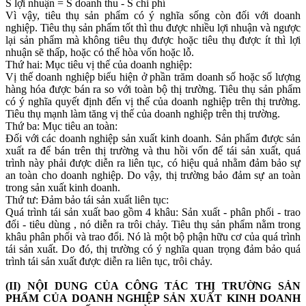
S lợi nhuận = S doanh thu - S chi phí
Vì vậy, tiêu thụ sản phẩm có ý nghĩa sống còn đối với doanh
nghiệp. Tiêu thụ sản phẩm tốt thì thu được nhiều lợi nhuận và ngược
lại sản phẩm mà không tiêu thụ được hoặc tiêu thụ được ít thì lợi
nhuận sẽ thấp, hoặc có thể hòa vốn hoặc lỗ.
Thứ hai: Mục tiêu vị thế của doanh nghiệp:
Vị thế doanh nghiệp biểu hiện ở phần trăm doanh số hoặc số lượng
hàng hóa được bán ra so với toàn bộ thị trường. Tiêu thụ sản phẩm
có ý nghĩa quyết định đến vị thế của doanh nghiệp trên thị trường.
Tiêu thụ mạnh làm tăng vị thế của doanh nghiệp trên thị trường.
Thứ ba: Mục tiêu an toàn:
Đối với các doanh nghiệp sản xuất kinh doanh. Sản phẩm được sản
xuất ra để bán trên thị trường và thu hồi vốn để tái sản xuất, quá
trình này phải được diễn ra liên tục, có hiệu quả nhằm đảm bảo sự
an toàn cho doanh nghiệp. Do vậy, thị trường bảo đảm sự an toàn
trong sản xuất kinh doanh.
Thứ tư: Đảm bảo tái sản xuất liên tục:
Quá trình tái sản xuất bao gồm 4 khâu: Sản xuất - phân phối - trao
đổi - tiêu dùng , nó diễn ra trôi chảy. Tiêu thụ sản phẩm nằm trong
khâu phân phối và trao đổi. Nó là một bộ phận hữu cơ của quá trình
tái sản xuất. Do đó, thị trường có ý nghĩa quan trọng đảm bảo quá
trình tái sản xuất được diễn ra liên tục, trôi chảy.
(II) NỘI DUNG CỦA CÔNG TÁC THỊ TRƯỜNG SẢN
PHẨM CỦA DOANH NGHIỆP SẢN XUẤT KINH DOANH