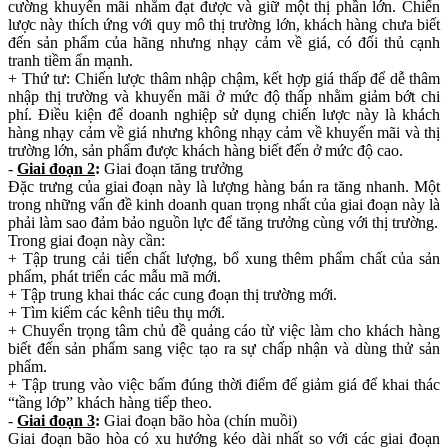
cường khuyến mãi nhằm đạt được và giữ một thị phần lớn. Chiến
lược này thích ứng với quy mô thị trường lớn, khách hàng chưa biết
đến sản phẩm của hãng nhưng nhạy cảm về giá, có đối thủ cạnh
tranh tiềm ẩn mạnh.
+ Thứ tư: Chiến lược thâm nhập chậm, kết hợp giá thấp để dễ thâm
nhập thị trường và khuyến mãi ở mức độ thấp nhằm giảm bớt chi
phí. Điều kiện để doanh nghiệp sử dụng chiến lược này là khách
hàng nhạy cảm về giá nhưng không nhạy cảm về khuyến mãi và thị
trường lớn, sản phẩm được khách hàng biết đến ở mức độ cao.
-
Giai đoạn 2
:
Giai đoạn tăng trưởng
Đặc trưng của giai đoạn này là lượng hàng bán ra tăng nhanh. Một
trong những vấn đề kinh doanh quan trọng nhất của giai đoạn này là
phải làm sao đảm bảo nguồn lực để tăng trưởng cùng với thị trường.
Trong giai đoạn này cần:
+ Tập trung cải tiến chất lượng, bổ xung thêm phẩm chất của sản
phẩm, phát triển các mẫu mã mới.
+ Tập trung khai thác các cung đoạn thị trường mới.
+ Tìm kiếm các kênh tiêu thụ mới.
+ Chuyển trọng tâm chủ đề quảng cáo từ việc làm cho khách hàng
biết đến sản phẩm sang việc tạo ra sự chấp nhận và dùng thử sản
phẩm.
+ Tập trung vào việc bấm đúng thời điểm để giảm giá để khai thác
“tầng lớp” khách hàng tiếp theo.
-
Giai đoạn 3
:
Giai đoạn bão hòa (chín muồi)
Giai đoạn bão hòa có xu hướng kéo dài nhất so với các giai đoạn