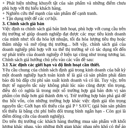
+ Phát hiện những khuyết tật của sản phẩm và những điểm chưa
phù hợp với thị hiếu khách hàng.
+ Nghiên cứu thế mạnh của sản phẩm để cạnh tranh.
+ Tận dụng triệt để các cơ hội.
3. Chính sách giá bán
Việc định ra chính sách giá bán linh hoạt, phù hợp với cung cầu trên
thị trường sẽ giúp doanh nghiệp đạt được các mục tiêu kinh doanh
của mình như: tối đa hóa lợi nhuận, tối đa hóa lượng tiêu thụ hoặc
thâm nhập và mở rộng thị trường... bởi vậy, chính sách giá của
doanh nghiệp phù hợp với xu thế thị trường sẽ có tác dụng tốt đến
sự phát triển của doanh nghiệp ở hiện tại cũng như trong tương lai.
Chính sách giá hướng chủ yếu vào các vấn đề sau:
3.1 Xác định các giới hạn và độ linh hoạt cần thiết.
Yêu cầu chung của chính sách định giá trong kinh doanh của bất kỳ
một doanh nghiệp hạch toán kinh tế là giá cả sản phẩm phải đảm
bảo đủ bù đắp chi phí sản xuất kinh doanh và có lãi. Tuy vậy, trên
thực tế nguyên tắc này không phải lúc nào cũng được tôn trọng,
điều đó có nghĩa là trong một số trường hợp giá bán đơn vị sản
phẩm còn thấp hơn giá thành đơn vị. Trừ trường hợp bán phá giá để
thu hồi vốn, còn những trường hợp khác việc định giá tôn trọng
nguyên tắc: Giới hạn tối thiểu của giá P ³ SAVC (giá bán sản phẩm
tối thiểu là bằng chi phí biến đổi trung bình ngắn hạn - Còn gọi là
điểm đóng cửa của doanh nghiệp).
Do trên thị trường các khách hàng thường mua sản phẩm với khối
lượng khác nhau, vào những thời gian khác nhau nên khó có thể áp