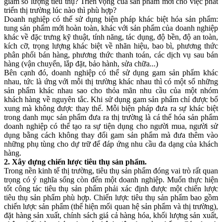
giảm số lượng tiêu thụ? Triển vọng của sản phẩm mới cho việc phát
triển thị trường lúc nào thì phù hợp?
Doanh nghiệp có thể sử dụng biện pháp khác biệt hóa sản phẩm:
tung sản phẩm mới hoàn toàn, khác với sản phẩm của doanh nghiệp
khác về đặc trưng kỹ thuật, tính năng, tác dụng, độ bền, độ an toàn,
kích cỡ, trọng lượng khác biệt về nhãn hiệu, bao bì, phương thức
phân phối bán hàng, phương thức thanh toán, các dịch vụ sau bán
hàng (vận chuyển, lắp đặt, bảo hành, sửa chữa...)
Bên cạnh đó, doanh nghiệp có thể sử dụng gam sản phẩm khác
nhau, tức là ứng với mỗi thị trường khác nhau thì có một số những
sản phẩm khác nhau sao cho thỏa mãn nhu cầu của một nhóm
khách hàng về nguyên tắc. Khi sử dụng gam sản phẩm chỉ được bổ
xung mà không được thay thế. Mỗi biện pháp đưa ra sự khác biệt
trong danh mục sản phẩm đưa ra thị trường là cá thể hóa sản phẩm
doanh nghiệp có thể tạo ra sự tiện dụng cho người mua, người sử
dụng bằng cách không thay đổi gam sản phẩm mà đưa thêm vào
những phụ tùng cho dự trữ để đáp ứng nhu cầu đa dạng của khách
hàng.
2. Xây dựng chiến lược tiêu thụ sản phẩm.
Trong nền kinh tế thị trường, tiêu thụ sản phẩm đóng vai trò rất quan
trọng có ý nghĩa sống còn đến một doanh nghiệp. Muốn thực hiện
tốt công tác tiêu thụ sản phẩm phải xác định được một chiến lược
tiêu thụ sản phẩm phù hợp. Chiến lược tiêu thụ sản phẩm bao gồm
chiến lược sản phẩm (thể hiện mối quan hệ sản phẩm và thị trường),
đặt hàng sản xuất, chính sách giá cả hàng hóa, khối lượng sản xuất,