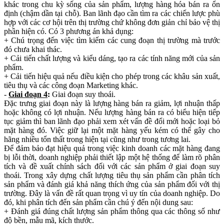
khác trong chu kỳ sống của sản phẩm, lượng hàng hóa bán ra ổn
định (chậm dần tại chỗ). Ban lãnh đạo cần tìm ra các chiến lược phù
hợp với các cơ hội trên thị trường chứ không đơn giản chỉ bảo vệ thị
phần hiện có. Có 3 phương án khả dụng:
+ Chú trọng đến việc tìm kiếm các cung đoạn thị trường mà trước
đó chưa khai thác.
+ Cải tiến chất lượng và kiểu dáng, tạo ra các tính năng mới của sản
phẩm.
+ Cải tiến hiệu quả nếu điều kiện cho phép trong các khâu sản xuất,
tiêu thụ và các công đoạn Marketing khác.
-
Giai đoạn 4
:
Giai đoạn suy thoái.
Đặc trưng giai đoạn này là lượng hàng bán ra giảm, lợi nhuận thấp
hoặc không có lợi nhuận. Nếu lượng hàng bán ra có biểu hiện tiếp
tục giảm thì ban lãnh đạo phải xem xét vấn đề đổi mới hoặc loại bỏ
mặt hàng đó. Việc giữ lại một mặt hàng yếu kém có thể gây cho
hãng nhiều tổn thất trong hiện tại cũng như trong tương lai.
Để đảm bảo đạt hiệu quả trong việc kinh doanh các mặt hàng đang
bị lỗi thời, doanh nghiệp phải thiết lập một hệ thống để làm rõ phân
tích và đề xuất chính sách đối với các sản phẩm ở giai đoạn suy
thoái. Trong xây dựng chất lượng tiêu thụ sản phẩm cần phân tích
sản phẩm và đánh giá khả năng thích ứng của sản phẩm đối với thị
trường. Đây là vấn đề rất quan trọng vì uy tín của doanh nghiệp. Do
đó, khi phân tích đến sản phẩm cần chú ý đến nội dung sau:
+ Đánh giá đúng chất lượng sản phẩm thông qua các thông số như
độ bền, mẫu mã, kích thước.