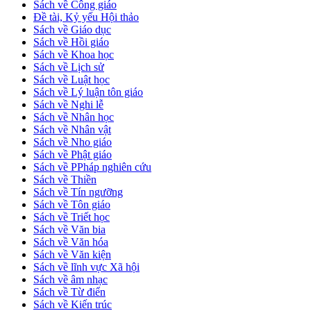
Sách về Công giáo
Đề tài, Kỷ yếu Hội thảo
Sách về Giáo dục
Sách về Hồi giáo
Sách về Khoa học
Sách về Lịch sử
Sách về Luật học
Sách về Lý luận tôn giáo
Sách về Nghi lễ
Sách về Nhân học
Sách về Nhân vật
Sách về Nho giáo
Sách về Phật giáo
Sách về PPháp nghiên cứu
Sách về Thiền
Sách về Tín ngưỡng
Sách về Tôn giáo
Sách về Triết học
Sách về Văn bia
Sách về Văn hóa
Sách về Văn kiện
Sách về lĩnh vực Xã hội
Sách về âm nhạc
Sách về Từ điển
Sách về Kiến trúc