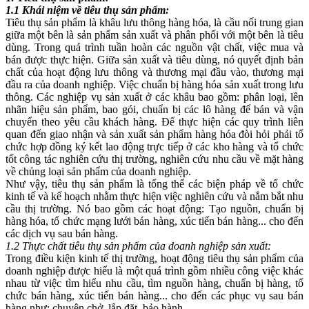
1.1 Khái niệm về tiêu thụ sản phẩm:
Tiêu thụ sản phẩm là khâu lưu thông hàng hóa, là cầu nối trung gian
giữa một bên là sản phẩm sản xuất và phân phối với một bên là tiêu
dùng. Trong quá trình tuần hoàn các nguồn vật chất, việc mua và
bán được thực hiện. Giữa sản xuất và tiêu dùng, nó quyết định bản
chất của hoạt động lưu thông và thương mại đầu vào, thương mại
đầu ra của doanh nghiệp. Việc chuẩn bị hàng hóa sản xuất trong lưu
thông. Các nghiệp vụ sản xuất ở các khâu bao gồm: phân loại, lên
nhãn hiệu sản phẩm, bao gói, chuẩn bị các lô hàng để bán và vận
chuyển theo yêu cầu khách hàng. Để thực hiện các quy trình liên
quan đến giao nhận và sản xuất sản phẩm hàng hóa đòi hỏi phải tổ
chức hợp đồng ký kết lao động trực tiếp ở các kho hàng và tổ chức
tốt công tác nghiên cứu thị trường, nghiên cứu nhu cầu về mặt hàng
về chủng loại sản phẩm của doanh nghiệp.
Như vậy, tiêu thụ sản phẩm là tổng thể các biện pháp về tổ chức
kinh tế và kế hoạch nhằm thực hiện việc nghiên cứu và nắm bắt nhu
cầu thị trường. Nó bao gồm các hoạt động: Tạo nguồn, chuẩn bị
hàng hóa, tổ chức mạng lưới bán hàng, xúc tiến bán hàng... cho đến
các dịch vụ sau bán hàng.
1.2 Thực chất tiêu thụ sản phẩm của doanh nghiệp sản xuất:
Trong điều kiện kinh tế thị trường, hoạt động tiêu thụ sản phẩm của
doanh nghiệp được hiểu là một quá trình gồm nhiều công việc khác
nhau từ việc tìm hiểu nhu cầu, tìm nguồn hàng, chuẩn bị hàng, tổ
chức bán hàng, xúc tiến bán hàng... cho đến các phục vụ sau bán
hàng như: chuyên chở, lắp đặt, bảo hành...