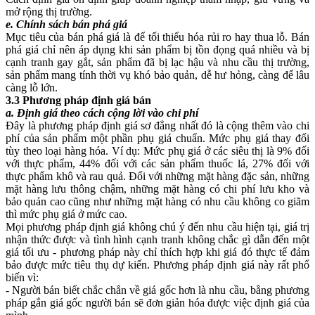
mở rộng thị trường.
e. Chính sách bán phá giá
Mục tiêu của bán phá giá là để tối thiểu hóa rủi ro hay thua lỗ. Bán
phá giá chỉ nên áp dụng khi sản phẩm bị tồn đọng quá nhiều và bị
cạnh tranh gay gắt, sản phẩm đã bị lạc hậu và nhu cầu thị trường,
sản phẩm mang tính thời vụ khó bảo quản, dễ hư hỏng, càng để lâu
càng lỗ lớn.
3.3 Phương pháp định giá bán
a. Định giá theo cách cộng lời vào chi phí
Đây là phương pháp định giá sơ đẳng nhất đó là cộng thêm vào chi
phí của sản phẩm một phần phụ giá chuẩn. Mức phụ giá thay đổi
tùy theo loại hàng hóa. Ví dụ: Mức phụ giá ở các siêu thị là 9% đối
với thực phẩm, 44% đối với các sản phẩm thuốc lá, 27% đối với
thực phẩm khô và rau quả. Đối với những mặt hàng đặc sản, những
mặt hàng lưu thông chậm, những mặt hàng có chi phí lưu kho và
bảo quản cao cũng như những mặt hàng có nhu cầu không co giãm
thì mức phụ giá ở mức cao.
Mọi phương pháp định giá không chú ý đến nhu cầu hiện tại, giá trị
nhận thức được và tình hình cạnh tranh không chắc gì dẫn đến một
giá tối ưu - phương pháp này chỉ thích hợp khi giá đó thực tế đảm
bảo được mức tiêu thụ dự kiến. Phương pháp định giá này rất phổ
biến vì:
- Người bán biết chắc chắn về giá gốc hơn là nhu cầu, bằng phương
pháp gắn giá gốc người bán sẽ đơn giản hóa được việc định giá của