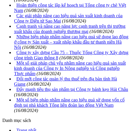
Hoàn thiện công tác lập kế hoạch tại Tổng công ty chè Việt
Nam
(16/08/2024)
Các giải phâp nâng cao hiệu quả sản xuất kinh doanh của
Công ty Điện tử Sao Mai
(16/08/2024)
Cạnh tranh và nâng cao năng lực cạnh tranh trên thị trường
xuất khẩu của doanh nghiệp thương mại
(16/08/2024)
Những biện pháp nhằm nâng cao hiệu quả sử dụng lao động
ở công ty Sản xuất – xuất nhập khẩu đầu tư thanh niên Hà
Nội
(16/08/2024)
Công ty xây dựng Cầu 75 – Thuộc Tổng Công ty Xây dựng
công trình Giao thông 8
(16/08/2024)
Một số giải pháp chủ yếu nhằm nâng cao hiệu quả sản xuất
kinh doanh của Công ty In Nông nghiệp và Công nghiệp
Thực phẩm
(16/08/2024)
Đổi mới công tác quản lý thu thuế trên địa bàn tỉnh Hà
Giang
(16/08/2024)
Đẩy mạnh tiêu thụ sản phẩm tại Công ty bánh kẹo Hải Châu
(16/08/2024)
Một số biện pháp nhằm nâng cao hiệu quả sử dụng vốn cố
định tại nhà khách Tổng liên đoàn lao động Việt Nam
(16/08/2024)
Danh mục sách
Trang nhất