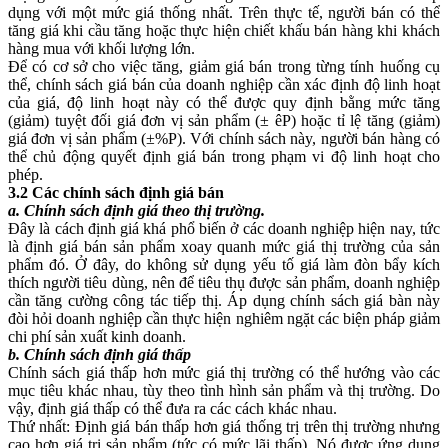
dụng với một mức giá thống nhất. Trên thực tế, người bán có thể
tăng giá khi cầu tăng hoặc thực hiện chiết khấu bán hàng khi khách
hàng mua với khối lượng lớn.
Để có cơ sở cho việc tăng, giảm giá bán trong từng tính huống cụ
thể, chính sách giá bán của doanh nghiệp cần xác định độ linh hoạt
của giá, độ linh hoạt này có thể được quy định bằng mức tăng
(giảm) tuyệt đối giá đơn vị sản phẩm (± êP) hoặc tỉ lệ tăng (giảm)
giá đơn vị sản phẩm (±%P). Với chính sách này, người bán hàng có
thể chủ động quyết định giá bán trong phạm vi độ linh hoạt cho
phép.
3.2 Các chính sách định giá bán
a. Chính sách định giá theo thị trường.
Đây là cách định giá khá phổ biến ở các doanh nghiệp hiện nay, tức
là định giá bán sản phẩm xoay quanh mức giá thị trường của sản
phẩm đó. Ở đây, do không sử dụng yếu tố giá làm đòn bẩy kích
thích người tiêu dùng, nên để tiêu thụ được sản phẩm, doanh nghiệp
cần tăng cường công tác tiếp thị. Áp dụng chính sách giá bàn này
đòi hỏi doanh nghiệp cần thực hiện nghiêm ngặt các biện pháp giảm
chi phí sản xuất kinh doanh.
b. Chính sách định giá thấp
Chính sách giá thấp hơn mức giá thị trường có thể hướng vào các
mục tiêu khác nhau, tùy theo tình hình sản phẩm và thị trường. Do
vậy, định giá thấp có thể đưa ra các cách khác nhau.
Thứ nhất: Định giá bán thấp hơn giá thống trị trên thị trường nhưng
cao hơn giá trị sản phẩm (tức có mức lãi thấp). Nó được ứng dụng