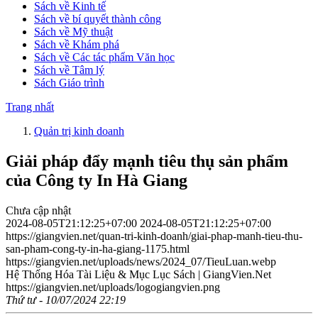
Sách về Kinh tế
Sách về bí quyết thành công
Sách về Mỹ thuật
Sách về Khám phá
Sách về Các tác phẩm Văn học
Sách về Tâm lý
Sách Giáo trình
Trang nhất
Quản trị kinh doanh
Giải pháp đẩy mạnh tiêu thụ sản phẩm
của Công ty In Hà Giang
Chưa cập nhật
2024-08-05T21:12:25+07:00
2024-08-05T21:12:25+07:00
https://giangvien.net/quan-tri-kinh-doanh/giai-phap-manh-tieu-thu-
san-pham-cong-ty-in-ha-giang-1175.html
https://giangvien.net/uploads/news/2024_07/TieuLuan.webp
Hệ Thống Hóa Tài Liệu & Mục Lục Sách | GiangVien.Net
https://giangvien.net/uploads/logogiangvien.png
Thứ tư - 10/07/2024 22:19