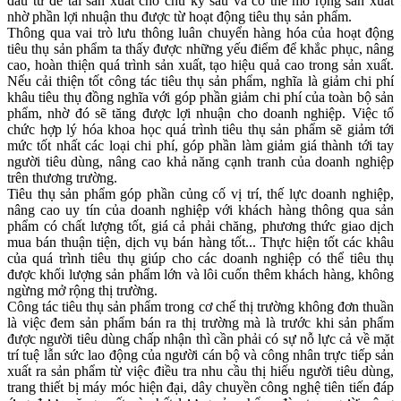
đầu tư để tái sản xuất cho chu kỳ sau và có thể mở rộng sản xuất
nhờ phần lợi nhuận thu được từ hoạt động tiêu thụ sản phẩm.
Thông qua vai trò lưu thông luân chuyển hàng hóa của hoạt động
tiêu thụ sản phẩm ta thấy được những yếu điểm để khắc phục, nâng
cao, hoàn thiện quá trình sản xuất, tạo hiệu quả cao trong sản xuất.
Nếu cải thiện tốt công tác tiêu thụ sản phẩm, nghĩa là giảm chi phí
khâu tiêu thụ đồng nghĩa với góp phần giảm chi phí của toàn bộ sản
phẩm, nhờ đó sẽ tăng được lợi nhuận cho doanh nghiệp. Việc tổ
chức hợp lý hóa khoa học quá trình tiêu thụ sản phẩm sẽ giảm tới
mức tốt nhất các loại chi phí, góp phần làm giảm giá thành tới tay
người tiêu dùng, nâng cao khả năng cạnh tranh của doanh nghiệp
trên thương trường.
Tiêu thụ sản phẩm góp phần củng cố vị trí, thế lực doanh nghiệp,
nâng cao uy tín của doanh nghiệp với khách hàng thông qua sản
phẩm có chất lượng tốt, giá cả phải chăng, phương thức giao dịch
mua bán thuận tiện, dịch vụ bán hàng tốt... Thực hiện tốt các khâu
của quá trình tiêu thụ giúp cho các doanh nghiệp có thể tiêu thụ
được khối lượng sản phẩm lớn và lôi cuốn thêm khách hàng, không
ngừng mở rộng thị trường.
Công tác tiêu thụ sản phẩm trong cơ chế thị trường không đơn thuần
là việc đem sản phẩm bán ra thị trường mà là trước khi sản phẩm
được người tiêu dùng chấp nhận thì cần phải có sự nỗ lực cả về mặt
trí tuệ lẫn sức lao động của người cán bộ và công nhân trực tiếp sản
xuất ra sản phẩm từ việc điều tra nhu cầu thị hiếu người tiêu dùng,
trang thiết bị máy móc hiện đại, dây chuyền công nghệ tiên tiến đáp