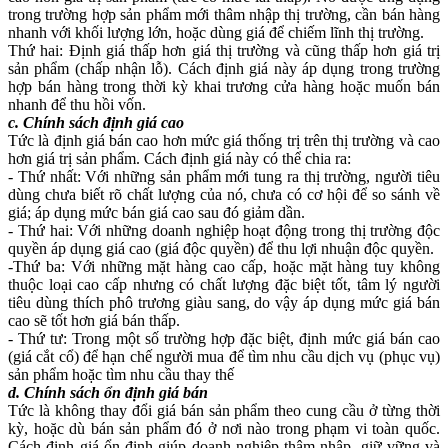
trong trường hợp sản phẩm mới thâm nhập thị trường, cần bán hàng
nhanh với khối lượng lớn, hoặc dùng giá để chiếm lĩnh thị trường.
Thứ hai: Định giá thấp hơn giá thị trường và cũng thấp hơn giá trị
sản phẩm (chấp nhận lỗ). Cách định giá này áp dụng trong trường
hợp bán hàng trong thời kỳ khai trương cửa hàng hoặc muốn bán
nhanh để thu hồi vốn.
c. Chính sách định giá cao
Tức là định giá bán cao hơn mức giá thống trị trên thị trường và cao
hơn giá trị sản phẩm. Cách định giá này có thể chia ra:
- Thứ nhất: Với những sản phẩm mới tung ra thị trường, người tiêu
dùng chưa biết rõ chất lượng của nó, chưa có cơ hội để so sánh về
giá; áp dụng mức bán giá cao sau đó giảm dần.
- Thứ hai: Với những doanh nghiệp hoạt động trong thị trường độc
quyền áp dụng giá cao (giá độc quyền) để thu lợi nhuận độc quyền.
-Thứ ba: Với những mặt hàng cao cấp, hoặc mặt hàng tuy không
thuộc loại cao cấp nhưng có chất lượng đặc biệt tốt, tâm lý người
tiêu dùng thích phô trương giàu sang, do vậy áp dụng mức giá bán
cao sẽ tốt hơn giá bán thấp.
- Thứ tư: Trong một số trường hợp đặc biệt, định mức giá bán cao
(giá cắt cổ) để hạn chế người mua để tìm nhu cầu dịch vụ (phục vụ)
sản phẩm hoặc tìm nhu cầu thay thế
d. Chính sách ổn định giá bán
Tức là không thay đổi giá bán sản phẩm theo cung cầu ở từng thời
kỳ, hoặc dù bán sản phẩm đó ở nơi nào trong phạm vi toàn quốc.
Cách định giá ổn định giúp doanh nghiệp thâm nhập, giữ vững và