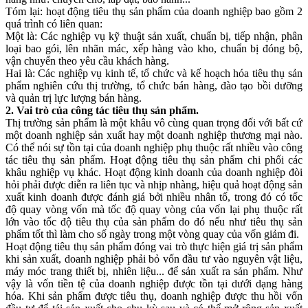
Tóm lại: hoạt động tiêu thụ sản phẩm của doanh nghiệp bao gồm 2
quá trình có liên quan:
Một là: Các nghiệp vụ kỹ thuật sản xuất, chuẩn bị, tiếp nhận, phân
loại bao gói, lên nhãn mác, xếp hàng vào kho, chuẩn bị đóng bộ,
vận chuyển theo yêu cầu khách hàng.
Hai là: Các nghiệp vụ kinh tế, tổ chức và kế hoạch hóa tiêu thụ sản
phẩm nghiên cứu thị trường, tổ chức bán hàng, đào tạo bồi dưỡng
và quản trị lực lượng bán hàng.
2. Vai trò của công tác tiêu thụ sản phẩm.
Thị trường sản phẩm là một khâu vô cùng quan trọng đối với bất cứ
một doanh nghiệp sản xuất hay một doanh nghiệp thương mại nào.
Có thể nói sự tồn tại của doanh nghiệp phụ thuộc rất nhiều vào công
tác tiêu thụ sản phẩm. Hoạt động tiêu thụ sản phẩm chi phối các
khâu nghiệp vụ khác. Hoạt động kinh doanh của doanh nghiệp đòi
hỏi phải được diễn ra liên tục và nhịp nhàng, hiệu quả hoạt động sản
xuất kinh doanh được đánh giá bởi nhiều nhân tố, trong đó có tốc
độ quay vòng vốn mà tốc độ quay vòng của vốn lại phụ thuộc rất
lớn vào tốc độ tiêu thụ của sản phẩm do đó nếu như tiêu thụ sản
phẩm tốt thì làm cho số ngày trong một vòng quay của vốn giảm đi.
Hoạt động tiêu thụ sản phẩm đóng vai trò thực hiện giá trị sản phẩm
khi sản xuất, doanh nghiệp phải bỏ vốn đầu tư vào nguyên vật liệu,
máy móc trang thiết bị, nhiên liệu... để sản xuất ra sản phẩm. Như
vậy là vốn tiền tệ của doanh nghiệp được tồn tại dưới dạng hàng
hóa. Khi sản phẩm được tiêu thụ, doanh nghiệp được thu hồi vốn