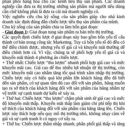
phân phối hàng hóa cho các kênh tiêu thụ sản phẩm. Các doanh
nghiệp cần đưa ra thị trường những sản phẩm mà người tiêu dùng
cần chứ không phải là đưa ra cái mà doanh nghiệp có.
Việc nghiên cứu chu kỳ sống của sản phẩm giúp cho nhà kinh
doanh xác định đúng đắn chiến lược tiêu thụ sản phẩm của mình.
Chu kỳ sống của sản phẩm chia ra làm bốn giai đoạn:
-
Giai đoạn 1
:
Giai đoạn tung sản phẩm ra bán trên thị trường.
Các quyết định chiến lược ở giai đoạn này bao gồm bốn yếu tố cấu
thành cơ bản trong công tác Marketing. Tuy cả bốn yếu tố đó đều có
thể điều chỉnh được, nhưng yếu tố giá cả và khuyến mãi thường dễ
điều chỉnh hơn cả. Vì vậy, chúng ta sẽ phối hợp yếu tố giá cả và
khuyến mãi thành 4 phương án chiến lược.
+ Thứ nhất: Chiến lược “thu lượm” nhanh phối hợp giá cao và mức
khuyến mãi cao. Giá cao để thu nhiều lợi nhuận từ thị trường, còn
mức khuyến mãi cao nhằm tăng tốc quá trình xâm nhập thị trường.
Chiến lược này có hiệu quả khi phần lớn khách hàng đều đã biết
đến sản phẩm, có sự quan tâm đủ cao đối với sản phẩm, hãng muốn
tạo ra sở thích của khách hàng đối với sản phẩm của hãng nhằm tự
vệ trước sự cạnh tranh dự kiến sẽ xảy ra.
+ Thứ hai: Chiến lược “thu lượm” chậm phát sinh từ giá cao và mức
độ khuyến mãi thấp. Khuyến mãi thấp làm giảm chi phí tiếp thị khi
sở thích của khách hàng đối với sản phẩm của hãng tăng lên. Chiến
lược này thích hợp nếu quy mô thị trường nhỏ, không nhạy cảm về
giá và sự cạnh tranh ít có nguy cơ xẩy ra.
+ Thứ ba: Chiến lược thâm nhập nhanh, phân phối giá thấp và tăng