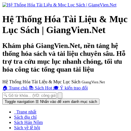
Hệ Thống Hóa Tài Liệu & Mục
Lục Sách | GiangVien.Net
Khám phá GiangVien.Net, nền tảng hệ
thống hóa sách và tài liệu chuyên sâu. Hỗ
trợ tra cứu mục lục nhanh chóng, tối ưu
hóa công tác tổng quan tài liệu
Hệ Thống Hóa Tài Liệu & Mục Lục Sách
GiangVien.Net
🏠
Trang chủ
📚
Sách Hot
🎓
Ý kiến trao đổi
Toggle navigation
☰
Nhấn vào để xem danh mục sách
Trang nhất
Sách địa chí
Sách Hán Nôm
Sách về lễ hội