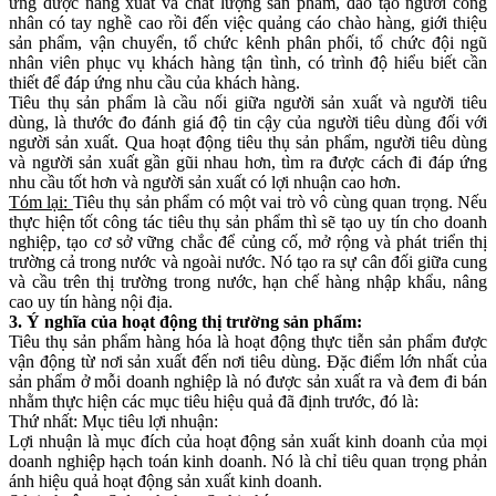
ứng được năng xuất và chất lượng sản phẩm, đào tạo người công
nhân có tay nghề cao rồi đến việc quảng cáo chào hàng, giới thiệu
sản phẩm, vận chuyển, tổ chức kênh phân phối, tổ chức đội ngũ
nhân viên phục vụ khách hàng tận tình, có trình độ hiểu biết cần
thiết để đáp ứng nhu cầu của khách hàng.
Tiêu thụ sản phẩm là cầu nối giữa người sản xuất và người tiêu
dùng, là thước đo đánh giá độ tin cậy của người tiêu dùng đối với
người sản xuất. Qua hoạt động tiêu thụ sản phẩm, người tiêu dùng
và người sản xuất gần gũi nhau hơn, tìm ra được cách đi đáp ứng
nhu cầu tốt hơn và người sản xuất có lợi nhuận cao hơn.
Tóm lại:
Tiêu thụ sản phẩm có một vai trò vô cùng quan trọng. Nếu
thực hiện tốt công tác tiêu thụ sản phẩm thì sẽ tạo uy tín cho doanh
nghiệp, tạo cơ sở vững chắc để củng cố, mở rộng và phát triển thị
trường cả trong nước và ngoài nước. Nó tạo ra sự cân đối giữa cung
và cầu trên thị trường trong nước, hạn chế hàng nhập khẩu, nâng
cao uy tín hàng nội địa.
3. Ý nghĩa của hoạt động thị trường sản phẩm:
Tiêu thụ sản phẩm hàng hóa là hoạt động thực tiễn sản phẩm được
vận động từ nơi sản xuất đến nơi tiêu dùng. Đặc điểm lớn nhất của
sản phẩm ở mỗi doanh nghiệp là nó được sản xuất ra và đem đi bán
nhằm thực hiện các mục tiêu hiệu quả đã định trước, đó là:
Thứ nhất: Mục tiêu lợi nhuận:
Lợi nhuận là mục đích của hoạt động sản xuất kinh doanh của mọi
doanh nghiệp hạch toán kinh doanh. Nó là chỉ tiêu quan trọng phản
ánh hiệu quả hoạt động sản xuất kinh doanh.