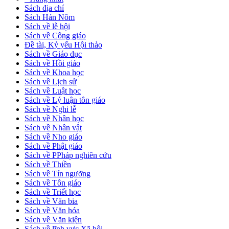
Sách địa chí
Sách Hán Nôm
Sách về lễ hội
Sách về Công giáo
Đề tài, Kỷ yếu Hội thảo
Sách về Giáo dục
Sách về Hồi giáo
Sách về Khoa học
Sách về Lịch sử
Sách về Luật học
Sách về Lý luận tôn giáo
Sách về Nghi lễ
Sách về Nhân học
Sách về Nhân vật
Sách về Nho giáo
Sách về Phật giáo
Sách về PPháp nghiên cứu
Sách về Thiền
Sách về Tín ngưỡng
Sách về Tôn giáo
Sách về Triết học
Sách về Văn bia
Sách về Văn hóa
Sách về Văn kiện
Sách về lĩnh vực Xã hội